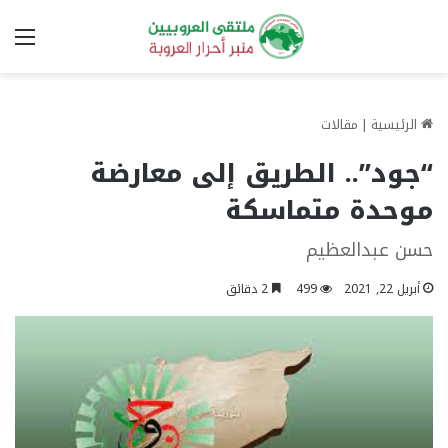
الق
الرئيسية
|
مقالات
“جود”.. الطريق إلى معارضة
موحدة متماسكة
حسن عبدالعظيم
أبريل 22, 2021
499
2 دقائق