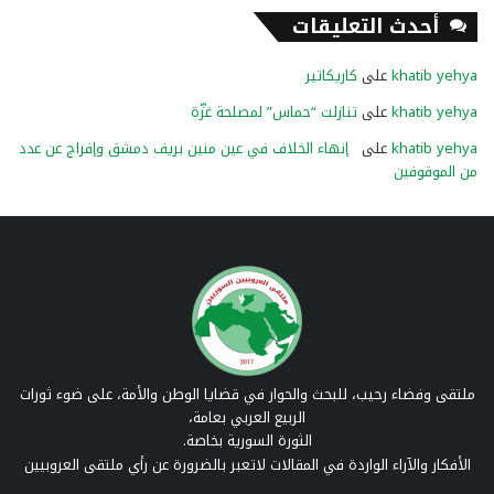
أحدث التعليقات
khatib yehya
على
كاريكاتير
khatib yehya
على
تنازلت “حماس” لمصلحة غزّة
khatib yehya
على
إنهاء الخلاف في عين منين بريف دمشق وإفراج عن عدد
من الموقوفين
ملتقى وفضاء رحيب، للبحث والحوار في قضايا الوطن والأمة، على ضوء ثورات
الربيع العربي بعامة،
الثورة السورية بخاصة.
الأفكار والآراء الواردة في المقالات لاتعبر بالضرورة عن رأي ملتقى العروبيين