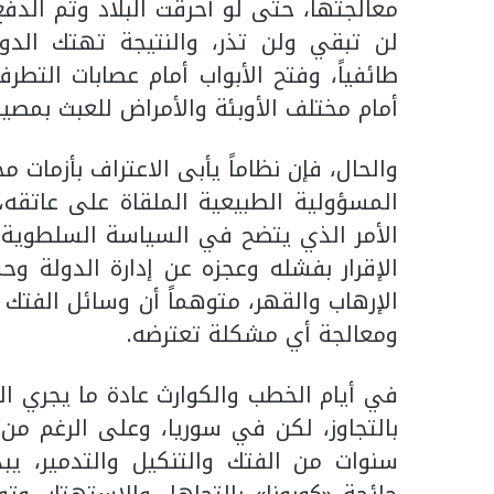
معالجتها، حتى لو أحرقت البلاد وتم الدف
لن تبقي ولن تذر، والنتيجة تهتك الدو
طائفياً، وفتح الأبواب أمام عصابات التطر
أمام مختلف الأوبئة والأمراض للعبث بمصير
والحال، فإن نظاماً يأبى الاعتراف بأزمات
المسؤولية الطبيعية الملقاة على عاتق
الأمر الذي يتضح في السياسة السلطوية تجا
الإقرار بفشله وعجزه عن إدارة الدولة و
الإرهاب والقهر، متوهماً أن وسائل الفتك
ومعالجة أي مشكلة تعترضه.
في أيام الخطب والكوارث عادة ما يجري ال
بالتجاوز، لكن في سوريا، وعلى الرغم من 
سنوات من الفتك والتنكيل والتدمير، يب