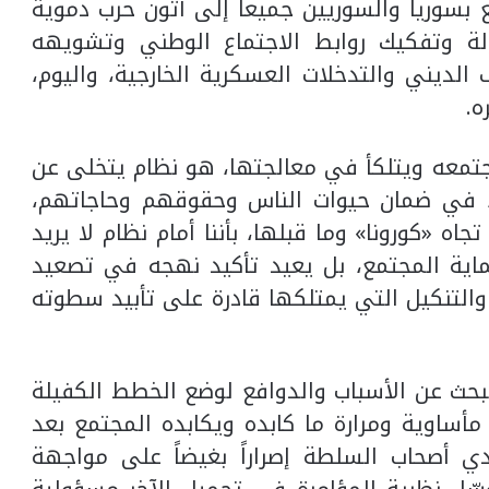
ع بسوريا والسوريين جميعاً إلى أتون حرب دموية
لة وتفكيك روابط الاجتماع الوطني وتشويهه
ف الديني والتدخلات العسكرية الخارجية، واليوم،
ه.
 مجتمعه ويتلكأ في معالجتها، هو نظام يتخلى عن
ه، في ضمان حيوات الناس وحقوقهم وحاجاتهم،
ه «كورونا» وما قبلها، بأننا أمام نظام لا يريد
حماية المجتمع، بل يعيد تأكيد نهجه في تصعيد
 والتنكيل التي يمتلكها قادرة على تأبيد سطوته
بحث عن الأسباب والدوافع لوضع الخطط الكفيلة
مأساوية ومرارة ما كابده ويكابده المجتمع بعد
دي أصحاب السلطة إصراراً بغيضاً على مواجهة