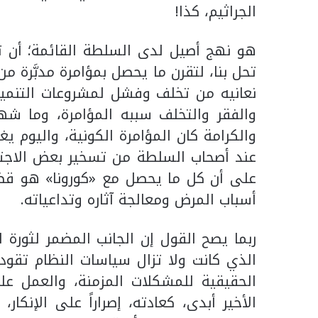
الجراثيم، كذا!
هو نهج أصيل لدى السلطة القائمة؛ أن ت
تحل بنا، لتقرن ما يحصل بمؤامرة مدبَّرة 
نعانيه من تخلف وفشل لمشروعات التنمية
والفقر والتخلف سببه المؤامرة، وما شه
والكرامة كان المؤامرة الكونية، واليوم يغ
عند أصحاب السلطة من تسخير بعض الاجتها
على أن كل ما يحصل مع «كورونا» هو قضاء 
أسباب المرض ومعالجة آثاره وتداعياته.
ربما يصح القول إن الجانب المضمر لثورة
الذي كانت ولا تزال سياسات النظام تقوده
الحقيقية للمشكلات المزمنة، والعمل على 
الأخير أبدى، كعادته، إصراراً على الإنكار