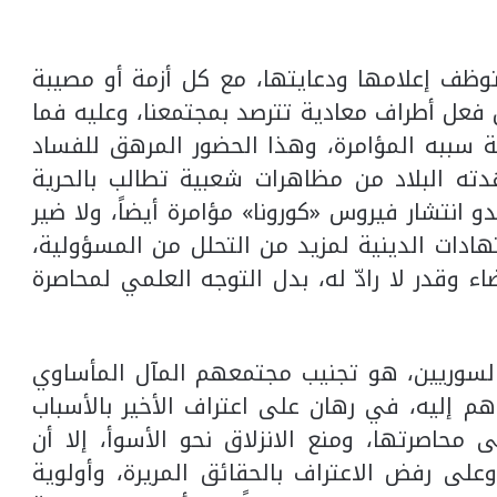
وظف إعلامها ودعايتها، مع كل أزمة أو مصيبة
من فعل أطراف معادية تترصد بمجتمعنا، وعليه فما
 سببه المؤامرة، وهذا الحضور المرهق للفساد
دته البلاد من مظاهرات شعبية تطالب بالحرية
دو انتشار فيروس «كورونا» مؤامرة أيضاً، ولا ضير
دات الدينية لمزيد من التحلل من المسؤولية،
وقدر لا رادّ له، بدل التوجه العلمي لمحاصرة
 السوريين، هو تجنيب مجتمعهم المآل المأساوي
م إليه، في رهان على اعتراف الأخير بالأسباب
محاصرتها، ومنع الانزلاق نحو الأسوأ، إلا أن
، وعلى رفض الاعتراف بالحقائق المريرة، وأولوية