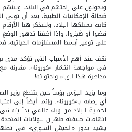
ويجولون على راحتهم في البلاد، وبينهم ع
ضحالة الإمكانيات الطبية، بعد أن تولى ا
كانت تمتلكها البلاد، ولنتذكر هنا الأرقام 
قضوا أو هُجّروا، وإذا أضفنا تدهور الوض
على توفير أبسط المستلزمات الحياتية، فما
نقف عند أهم الأسباب التي تؤكد مدى بؤ
في مواجهة انتشار «كورونا»، مقارنة مع
محاصرة هذا الوباء واحتوائه!
وما يزيد البؤس بؤساً حين يتنطع وزير ال
أي إصابة بـ«كورونا»، وإنما أيضاً إلى اع
لحماية البلاد من وباء عالمي بدأ يتفشى و«
اتهامات حليفته طهران للولايات المتحدة 
يشيد بدور «الجيش السوري» في تطهير