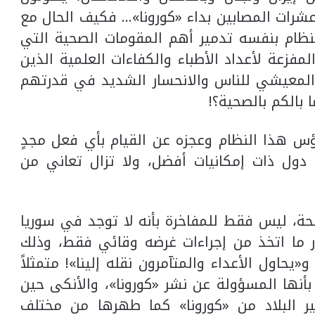
شرات المصابين بداء «كورونا»… فكيف الحال مع
لنظام بنفسه تدمير أهم المقومات الصحية التي
المفزعة لأعداد الأطباء والكفاءات العلمية الذين
ع المعيشي للناس والانحسار الشديد في قدرتهم
 بالكم بالصحية؟!
س هذا النظام وعجزه عن القيام بأي فعل مجدٍ
 دول ذات إمكانيات أفضل، ولا تزال تعاني من
صحة، ليس فقط للمفاخرة بأنه لا توجد في سوريا
تبار ما اتخذ من إجراءات غرضه وقائي فقط، وذلك
يحاول الأعداء والمتآمرون نقله إلينا»! متمثلاً
بأنها المسؤولة عن نشر «كورونا»، والأنكى حين
 البلاد من «كورونا» كما طهرها من مختلف