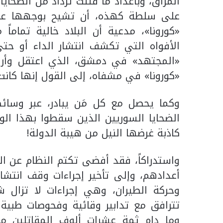
المراق، وبأعداد ما فتئت تزداد من الضحاي
على سلطة كهذه، أن تشيح بوجهها عن ض
«كورونا»، مدعية أن البلاد خالية تماماً
الأفواه التي تكشف انتشار الداء أو ح
«المجتهد» في دمشق، الذي اعتقل وأره
«كورونا» في مشفاه، إلى القول إنها كانت
وكما يحصل مع كل مَن يبادر، عبر وسا
الضحايا السوريين الذين سقطوا بهذا الوبا
كاذبة غرضها النيل من هيبة الدولة!
واستدراكاً، فقد أفضى تكتم النظام عن ال
أعدادهم، وإلى تأخير إجراءات وقف انتشار
وحركة الطيران، وهي إجراءات لا تزال شك
تترافق مع تدابير وقائية وفحوصات طبية 
وما دام ثمة عشرات ألوف المقاتلين من 