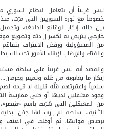
ليس غريباً أن يتعامل النظام السوري مع
خصوصاً مع ثورة السوريين التي مرّت، منذ أ
بين حالة إنكار الوقائع الدامغة، وتحم
خارجي يتربص به لكسر إرادته وتطويع موقف
من المسؤولية ورفض الاعتراف بتفاقم 
والفتك والإرهاب لإبقاء الأمور تحت السيط
والقصد أنه ليس غريباً على سلطة مستبد
إنكار ما يعانونه من ظلم وتمييز وحرمان
سلمياً واعتبرتهم قلّة قليلة لا قيمة له
وجود معتقلين لديها أو حتى ممارسة التع
من المعتقلين التي سُرّبت باسم «قيصر»،
الثانية… سلطة لم يرف لها جفن، بداية،
برصاص قواتها، ثم أوغلت في العنف والت