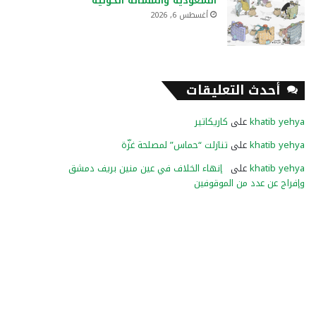
السعودية والمسألة الحوثية
أغسطس 6, 2026
أحدث التعليقات
khatib yehya
على
كاريكاتير
khatib yehya
على
تنازلت “حماس” لمصلحة غزّة
khatib yehya
على
إنهاء الخلاف في عين منين بريف دمشق
وإفراج عن عدد من الموقوفين