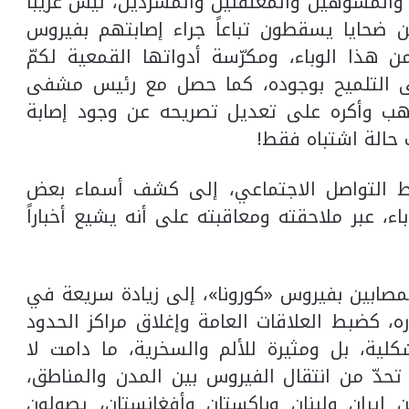
ا والمشوهين والمعتقلين والمشردين، ليس غريباً
حايا يسقطون تباعاً جراء إصابتهم بفيروس
 من هذا الوباء، ومكرّسة أدواتها القمعية لكمّ
تى التلميح بوجوده، كما حصل مع رئيس مشفى
ب وأكره على تعديل تصريحه عن وجود إصابة
 حالة اشتباه فقط!
ئط التواصل الاجتماعي، إلى كشف أسماء بعض
ء، عبر ملاحقته ومعاقبته على أنه يشيع أخباراً
مصابين بفيروس «كورونا»، إلى زيادة سريعة في
ه، كضبط العلاقات العامة وإغلاق مراكز الحدود
لية، بل ومثيرة للألم والسخرية، ما دامت لا
تحدّ من انتقال الفيروس بين المدن والمناطق،
إيران ولبنان وباكستان وأفغانستان، يصولون