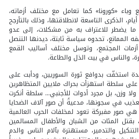
 وباء «كورونا» كما تعامل مع مختلف أزماته،
يام، الذكرى التاسعة لانطلاقتها، وذلك بالتأرجح
يل ما يضطر للاعتراف به من مشكلات، إلى عدو
ه الممانع، تحدوه سياسة ثابتة، ديدنها التنصل
أزمات المجتمع، وتوسل مختلف أساليب القمع
رة، والناس في بيت الذل والطاعة.
ة استخفّت بدوافع ثورة السوريين، ودأبت على
… على سلطة استهزأت بحراك ملايين المتظاهرين
م ولا وزن، بل مجرد أدوات للأجنبي… سلطة أنكرت
ذيب في سجونها، مدعيةً أن صور آلاف الضحايا
 هي صور مفبركة تعود لمخلفات الحرب العالمية
 بقتل المئات من الشبان والأطفال المسالمين
نكيل والتدمير، مستهترة بآلام الناس والدم