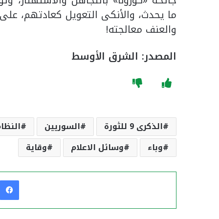
جائحة «كورونا» بالتجاهل والاستهتار، وت
ما يحدث، والأنكى التعويل كعادتهم، عل
والعنف معالجته!
المصدر: الشرق الأوسط
الذكرى 9 للثورة
السوريين
النظا
وباء
وسائل الاعلام
وقاية