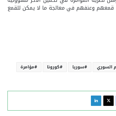
وسّل نظرية المؤامرة في تحميل الآخر مسؤولية
ى قمعهم وعنفهم في معالجة ما لا يمكن للقمع
م السوري
سوريا
كورونا
مؤامرة
فيسبوك
‫X
لينكدإن