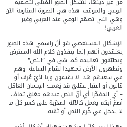
من غير دينها، لتشكّل الصور المُثلى لتصميم
الوعي والموقف! هذه هي الصورة المناوبة الآن
وهي التي تصمّم الوعي عند العربي وغير
العربي!
الإشكال المستعصي هو أنّ راسمي هذه الصور
يعتقدون أنهم إنما ينفذون كلام الله المفترض
ويطبّقون تعاليمه كما هي في “النص”
ويُطهرون الأرض تمهيدا لقيام الساعة! وهم
في سعيهم هذا لا يقيمون وزنا لأيّ عُرف أو
قانون أو اعتبار عقليّ قد يُعمله الإنسان العاقل
– أي المفكّر! أي أنّ النص عندهم مغلق تمامًا،
أصمّ أبكم يعمل كالآلة المدرّبة على كسر كلّ ما
لا يدخل في خُرم النص أو ثقبه!
وهذا ليس كلّ المشهد؛ فهناك أشكال أخرى