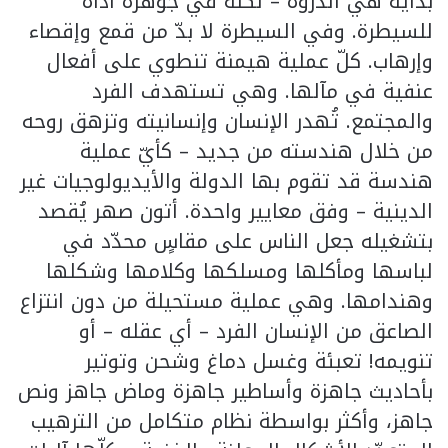
بداية هي الذروة – لكنه في جوهره أداة
للسيطرة. وفي السيطرة لا بدّ من قمع وإقصاء
وإرهاب. كلّ عملية هيمنة تنطوي على أفعال
عنفية في مآلها. وهي تستهدف الفرد
والمجتمع. تُهدر الإنسان وإنسانيته وتزهق روحه
من خلال هندسته من جديد – كأيّ عملية
هندسة قد تقوم بها الدولة والأيديولوجيات غير
الدينية – وفق معايير واحدة. أتون صهر يُقصد
بتشغيله جعل الناس على مقاسٍ محدّد في
لباسها ومأكلها ومسلكها وكلامها وشكلها
وهندامها. وهي عملية مستحيلة من دون انتزاع
الصاعق من الإنسان الفرد – أي عقله – أو
تنويمه! تعبئة وغسل دماغ وشحن وتوتير
بأحاديث جاهزة وأساطير جاهزة وماض جاهز ونص
جاهز، وأكثر بواسطة نظام متكامل من الترهيب