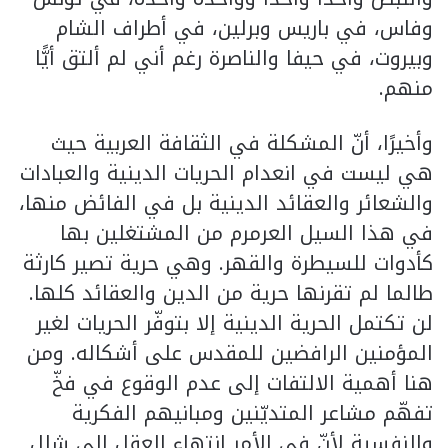
وفاس، في باريس وبرلين، في أطراف الشام
وبيروت، في حيفا والناصرة رغم أني لم ألتق أيًّا
منهم.
وأخيرًا، أنّ المشكلة في الثقافة العربية حيث
هي ليست في انعدام الحريات الدينية والعبادات
والشعائر والعقائد الدينية بل في الفائض منها،
في هذا السيل العرمرم من المشتغلين بها
كأدوات للسيطرة والقهر. وهي حرية تصير كارثة
طالما لم تقرنها حرية من الدين والعقائد كلها.
لن تكتمل الحرية الدينية إلا بتوفّر الحريات لغير
المؤمنين الرافضين للمقدس على أشكاله. ومن
هنا أهمية الالتفات إلى عدم الوقوع في فخّ
تفهّم مشاعر المتديّنين ومبانيهم الفكرية
والنفسية لأنّ في الأمر انتهاء العقل إلى شلل