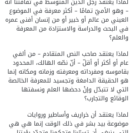
لماذا يعتقد رجل الدين المتوسط في ثقافتنا أنه
– وهو الأميّ تمامًا – أكثر معرفة في الموضوع
العيني من عالم أو خبير أو من إنسان أفنى عمره
في البحث والدراسة والاستزادة من المعرفة
والعلم؟
لماذا يعتقد صاحب النص المتقادم – من ألفي
عام أو أكثر أو أقلّ – أنّ نصّه الهالك، المحدود
بقاموسه ومفرداته ومعرفته وزمانه ومكانه إنما
هو الحقيقة الدامغة وتجسيد للمعرفة الخالصة
التي لا تتبدّل وإنْ دحضها العلم ونسفتها
الوقائع والتجارب؟
لماذا يعتقد أن خراريف وأساطير وروايات
موضوعة بيد بشر في ذلك الوقت إنما هي هي
التي ينبغي أن تسيّرنا وتحكمنا وتحدّد رؤيتنا