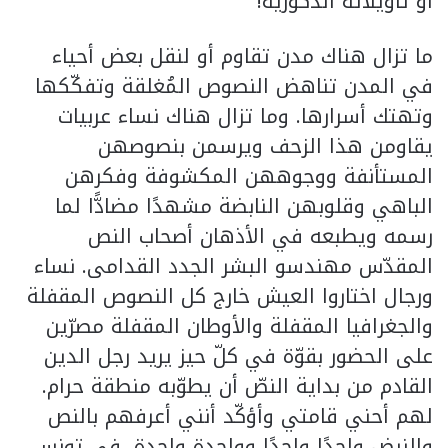
أو تأويلاته الذكوريّة!
ما تزال هناك مدن تقاوم أو لنقل بعض أحياء
في المدن تناهض النصوص المُغلقة وتفكّكها
وتهتك أسرارها. وما تزال هناك نساء عربيات
يقاومن هذا الزحف ويرسمن بنصوصهن
المستأنفة ووجوههن المكشوفة وفكرهن
الباهي وقلوبهن النابضة مشهدًا مضادًّا لما
رسمه ويطبعه في الأذهان أصحاب النص
المقدّس مهندسو البشر الجدد القدامى. نساء
ورجال اختاروا العيش خارج كل النصوص المقفلة
والجغرافيا المقفلة والأوطان المقفلة مصرّين
على الحضور بقوّة في كلّ حيز يريد رجل الدين
القادم من بداية النصّ أن يطوّبه منطقة حرام.
لهم أحني قامتي وأؤكّد أنني أعرفهم بالنص
والنبض واحدًا واحدًا وواحدة واحدة، في تونس