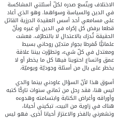
الاختلاف ويتّسع صدره لكلّ أسئلتي المشاكسة
في الدين والسياسة وسواهما. وهو الذي أعاد
على مسامعي أحد أسس العقيدة الدرزية القائل
قطعا برفض كل إكراه في الدين أو غيره وبأنّ
الحقيقة تُدرَك بالاعتدال لا بالتطرّف. فعشت
علمانيًّا مُفرطا بجوار متديّن روحاني بسيط
ومعتدل في كلّ شيء، وتطوّرت بيننا علاقة
عمق واتساع احتوينا فيها كل ما يخطر أو لا
يخطر على بال من أسئلة وجوديّة ويوميّة.
أسوق هذا لأنّ السؤال عاودني بينما والدي
ليس هنا، فقد رحل من ثماني سنوات تاركًا كتبه
وأوراقه وأغراض الكتابة وابتسامته وهدوءه
هناك في زاوية من البيت، تبكيني أحيانا،
وتشعرني بالفخر والاعتزاز أحيانا أخرى. فهو ليس