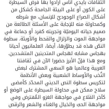
الثقافات بأيدي أناس أرادوا بها فرض السيطرة
على الكون أو على البيئة الجامحة كشكل من
أشكال الصراع الوجوديّ للإنسان، مع شرطه
وكمحاولة منه للإجابة على الأسئلة الطالعة من
صميم حياته اليوميّة وتجربته كفرد أو جماعة في
مواجهة الموت والزلزال والقحط والأوبئة. سطوة
النصّ هذه قد يطوّرها، أيضا، العلمانيون أحيانا
بهجاس مشابه لهجاس المتدينين المتشددين.
ومع هذا فإنّ الأبرز حضورا الآن في ثقافتنا
العربية وعالميا هو السعي المشترك لبعض
النُخب والأوساط الشعبية وبعض الأنظمة
لتكريس سطوة النص الديني المحدّد كأمضى
سلاح ممكن في محاولة السيطرة على الوضع أو
كآخر القلاع في مواجهة الغزو المُفترض وفي
مواجهة الحبّ والخيال والغناء والشعر والرقص