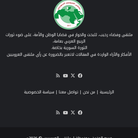
ملتقى وفضاء رحيب، للبحث والحوار في قضايا الوطن والأمة، على ضوء ثورات
الربيع العربي بعامة،
الثورة السورية بخاصة.
الأفكار والآراء الواردة في المقالات لاتعبر بالضرورة عن رأي ملتقى العروبيين
‫X
فيسبوك
‫YouTube
ملخص
الموقع
RSS
الرئيسية
|
من نحن
|
تواصل معنا
| سياسة الخصوصية
‫X
فيسبوك
‫YouTube
ملخص
الموقع
RSS