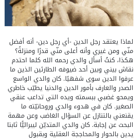
لماذا يعتقد رجل الدين -أي رجل دين- أنه أفضل
منّي ومن غيري وأنه أعلى منّي قدرًا ومنزلةً؟
هكذا، كنتُ أسأل والدي رحمه الله كلما احتدم
نقاش بيني وبين أحد ضيوفه الطارئين الذين ما
عرفوا الدين سوى شفهيًا. كان والدي الواسع
الصدر والعارف بأمور الدين والدنيا يطيّب خاطري
ويمحو غضبي ببسمته ويده التي تداعب عنقي
الصغير. كان في هدوء والدي وروحانيّته ما
يقنعني بالتنازل عن السؤال الغاضب وعن مهمة
البحث عن إجابة. كان والدي المتديّن ليبراليًّا ثابتا
يدين بالحوار والمحاججة العقلية وبقبول