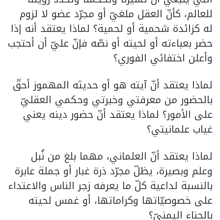
للعالم، كأنّ العقل ملغيّ أو مجرّد عضو لا لزوم
له كزائدة شحمية أو لحمية؟ لماذا يعتقد أنه إذا
حضر بعباءته أو لحيته أو نصّه فإنّ عليّ أن أحتجب
وأعلن اختفائي الفوري؟
لماذا يعتقد أنّ آيته هو أو حديثه المهموز أحقّ
بالحضور من معرفتي وخبرتي وحكمي العقليّ
على الأمور؟ لماذا يعتقد أنّ حضور دينه يعني
غياب علمانيتي؟
لماذا يعتقد أنّ العلماني، مهما بلغ من نُبل
وعلم وبصيرة، يظلّ مجرّد ذرة غبار أو جملة عابرة
بالنسبة لداعية كلّ ما يعرفه زجر الناس والاعتداء
على خصوصيّاتها وكراماتها، أو غمس لحيته
بالحناء اليمنيّ؟