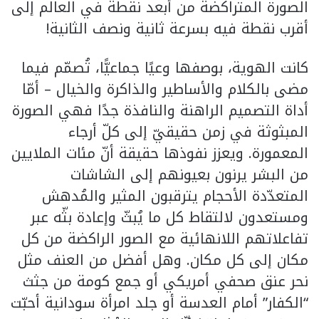
الصورة المتراكضة من أبعد نقطة في العالم إلى
أقرب نقطة فيه بسرعة ثانية ونصف الثانية!
كانت الهوية، بوصفها وعيًا جماعيًّا، تُصمّم فيما
مضى بالكلام والأساطير والذاكرة والخيال – أمّا
أداة التصميم الراهنة والنافذة جدًا فهي الصورة
المبثوثة في زمن حقيقيّ إلى كلّ أرجاء
المعمورة. ويعزز نفوذها حقيقة أنّ مئات الملايين
من البشر يرنون بعيونهم إلى الشاشات
المتعدّدة الأحجام يترقبون المثير والمُدهش
ومستعدون لالتقاط كل ما يُبثّ وإعادة بثّه عبر
تفاعلاتهم اللانهائية مع الصور الراكضة من كل
مكان إلى كل مكان. وهل أفضل من العنف مثل
نحر عنق صحفي أمريكي أو جمع كومة من جثث
“الكفار” أمام العدسة أو جلد امرأة سودانية أحبّت