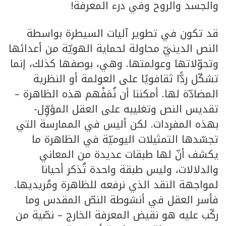
والجسد والروح وفي درء المعرفة!
قد تكون في تطوير آليات السيطرة بواسطة
النص الدينيّ محاولة لحماية الهويّة من أعدائها
وتحوّلاتها وعولمتها. وهي، بوصفها كذلك، إنما
تشكّل ردًّا ثقافويًا على العولمة أو النظرية
المضادّة لها. أمكننا أن نُمَفْهم هذه الظاهرة –
تقديس النص وتغليبه على العقل المؤوِّل-
بهذه المفردات. لكن أليس في الممارسة التي
تجسّدها التمثيلات اليوميّة في الظاهرة ما
يكشف أنّ لها طبقات عديدة من المعاني
والدلالات، وليس طبقة واحدة تُذكر أحيانا
لمواجهة النقد الذي نرفعه للظاهرة ومُريديها.
فأسر العقل في أنشوطة النصّ المقدس وما
ركّب عليه هو نقيض المعرفة الخارج – نصّية من