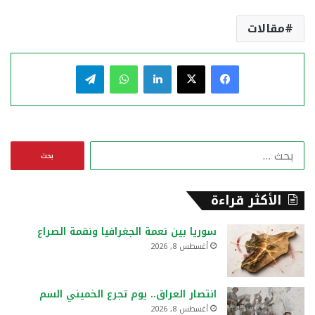
مقالات
فيسبوك
‫X
لينكدإن
واتساب
تيلقرام
ا
ل
ب
ح
الأكثر قراءة
ث
ع
سوريا بين نعمة الجغرافيا ونقمة الصراع
ن
أغسطس 8, 2026
:
انتصار العراق.. يوم تجرع الخميني السم
أغسطس 8, 2026