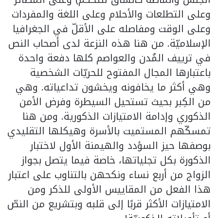
وعلى التطلعات والأحلام وعلى اللغة والمفردات
وعلى الوقت ومفاصله على الأقلّ في الجغرافيا
الإسلاميّة. من هنا هذه النزعة لدى أصحاب النص
في ترييف المُدن والعواصم كلها دفعة واحدة
باعتبارها المجال المفتوح للحريّات الشخصية
وهي أكثر ما يخافونه ويخشون تداعياته. وهي
من الكِبر بحيث تستحيل السيطرة وفرض الأمن
الذكوري وإدامة الامتيازات الذكورية. ومن هنا
تمسكّهم المستميت بالأسرة وهيكلها التقليدي
بوصفها حيز السؤدد والهيمنة الأول لاختبار
الذكورة بكل تجلياتها، خاصة فيما يتصل بجواز
الزواج من أربع نساء ونكحهن بالتناوب على اعتبار
هذا الفعل من المقاييس الأولى للذكر ومن
الامتيازات الأكثر قربًا إلى قلبه وبتشريع من النصّ