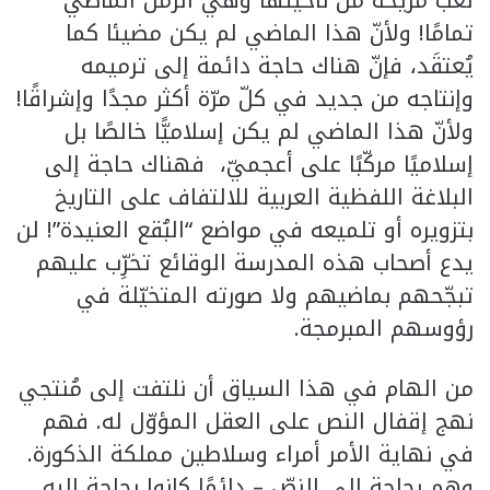
لعب مُريحة من ناحيتها وهي الزمن الماضي
تمامًا! ولأنّ هذا الماضي لم يكن مضيئا كما
يُعتقَد، فإنّ هناك حاجة دائمة إلى ترميمه
وإنتاجه من جديد في كلّ مرّة أكثر مجدًا وإشراقًا!
ولأنّ هذا الماضي لم يكن إسلاميًّا خالصًا بل
إسلاميًا مركّبًا على أعجميّ، فهناك حاجة إلى
البلاغة اللفظية العربية للالتفاف على التاريخ
بتزويره أو تلميعه في مواضع “البُقع العنيدة”! لن
يدع أصحاب هذه المدرسة الوقائع تخرِّب عليهم
تبجّحهم بماضيهم ولا صورته المتخيّلة في
رؤوسهم المبرمجة.
من الهام في هذا السياق أن نلتفت إلى مُنتجي
نهج إقفال النص على العقل المؤوّل له. فهم
في نهاية الأمر أمراء وسلاطين مملكة الذكورة.
وهم بحاجة إلى النصّ – دائمًا كانوا بحاجة إليه