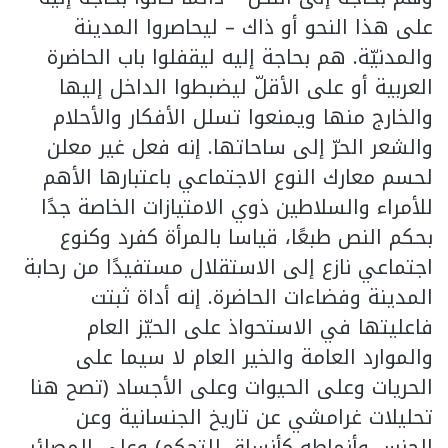
على هذا النحو أو ذاك – ليحاصروا المدينة
والمدنيّة. هم بحاجة إليه ليقفلوا باب الحاضرة
العربية أو على الأقلّ ليضبطوا الداخل إليها
والخارج منها ويمنعوا تسلل الأفكار والأحلام
والشعر الحرّ إلى ساحاتها. إنه فعل غير معلن
لحسم معارك النوع الاجتماعي باعتبارها الأهم
للأمراء والسلاطين ذوي الامتيازات الخاصة جدًا
بحكم النص طبعًا، قياسا بالمرأة كفرد وكنوع
اجتماعي نازع إلى الاستقلال مستفيدًا من رحابة
المدينة وفضاءات الحاضرة. إنه أداة ثبتت
فاعليتها في الاستحواذ على الحيّز العام
والموارد العامة والخير العام لا سيما على
الحريات وعلى الحيوات وعلى الأجساد (تصح هنا
تحليلات غرامشي عن تاريخ الجنسانية وعن
الجنس وأنماطه كأنساق للتحكم) وعلى المصائر