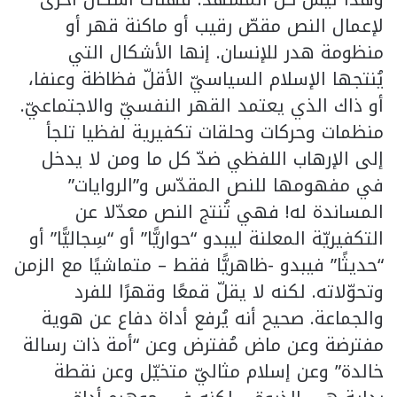
لإعمال النص مقصّ رقيب أو ماكنة قهر أو
منظومة هدر للإنسان. إنها الأشكال التي
يُنتجها الإسلام السياسيّ الأقلّ فظاظة وعنفا،
أو ذاك الذي يعتمد القهر النفسيّ والاجتماعيّ.
منظمات وحركات وحلقات تكفيرية لفظيا تلجأ
إلى الإرهاب اللفظي ضدّ كل ما ومن لا يدخل
في مفهومها للنص المقدّس و”الروايات”
المساندة له! فهي تُنتج النص معدّلا عن
التكفيريّة المعلنة ليبدو “حواريًّا” أو “سِجاليًّا” أو
“حديثًا” فيبدو -ظاهريًّا فقط – متماشيًا مع الزمن
وتحوّلاته. لكنه لا يقلّ قمعًا وقهرًا للفرد
والجماعة. صحيح أنه يُرفع أداة دفاع عن هوية
مفترضة وعن ماض مُفترض وعن “أمة ذات رسالة
خالدة” وعن إسلام مثاليّ متخيّل وعن نقطة