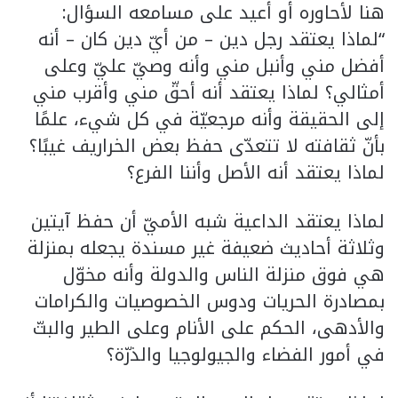
هنا لأحاوره أو أعيد على مسامعه السؤال:
“لماذا يعتقد رجل دين – من أيّ دين كان – أنه
أفضل مني وأنبل مني وأنه وصيّ عليّ وعلى
أمثالي؟ لماذا يعتقد أنه أحقّ مني وأقرب مني
إلى الحقيقة وأنه مرجعيّة في كل شيء، علمًا
بأنّ ثقافته لا تتعدّى حفظ بعض الخراريف غيبًا؟
لماذا يعتقد أنه الأصل وأننا الفرع؟
لماذا يعتقد الداعية شبه الأميّ أن حفظ آيتين
وثلاثة أحاديث ضعيفة غير مسندة يجعله بمنزلة
هي فوق منزلة الناس والدولة وأنه مخوّل
بمصادرة الحريات ودوس الخصوصيات والكرامات
والأدهى، الحكم على الأنام وعلى الطير والبتّ
في أمور الفضاء والجيولوجيا والذرّة؟