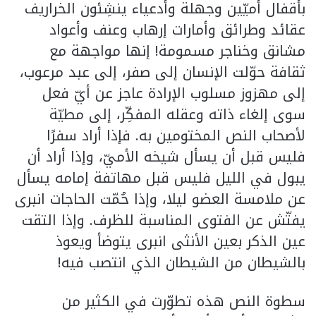
بأقفال أميّين وجهلة وأدعياء ينشِئون الخراريف
عقائد وطرائق وأمارات إرهاب وعنف وأعواد
مشانق وخناجر مسمومة! إنها مواجهة مع
ثقافة حوّلت الإنسان إلى صفر، إلى عبد مرعوب،
إلى مهزوز مسلوب الإرادة عاجز عن أيّ فعل
سوى إلغاء ذاته وعقله المفكِّر، إلى مطيّة
لأصحاب النص المختومين به. فإذا أراد سفرًا
فليس قبل أن يسأل شيخه الأميّ، وإذا أراد أن
يبول في الليل فليس قبل مهاتفة إمامه يسأل
عن ملامسة العضو ليلا، وإذا حُمّت الحاجات انبرى
يفتّش عن الفتوى المناسبة للظرف. وإذا التقت
عين الذكر بعين الأنثى انبرى يتوضأ ويعوذ
بالشيطان من الشيطان الذي انتصب فيه!
سطوة النص هذه تطوّرت في الكثير من