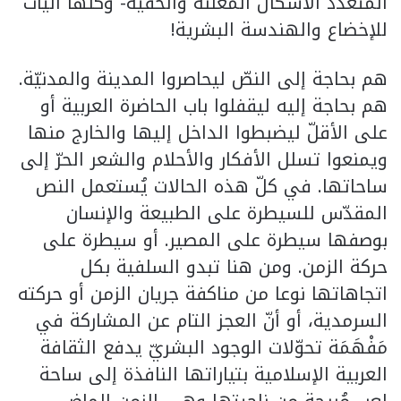
المتعدّد الأشكال المعلنة والخفية- وكلّها آليات
للإخضاع والهندسة البشرية!
هم بحاجة إلى النصّ ليحاصروا المدينة والمدنيّة.
هم بحاجة إليه ليقفلوا باب الحاضرة العربية أو
على الأقلّ ليضبطوا الداخل إليها والخارج منها
ويمنعوا تسلل الأفكار والأحلام والشعر الحرّ إلى
ساحاتها. في كلّ هذه الحالات يُستعمل النص
المقدّس للسيطرة على الطبيعة والإنسان
بوصفها سيطرة على المصير. أو سيطرة على
حركة الزمن. ومن هنا تبدو السلفية بكل
اتجاهاتها نوعا من مناكفة جريان الزمن أو حركته
السرمدية، أو أنّ العجز التام عن المشاركة في
مَفْهَمَة تحوّلات الوجود البشريّ يدفع الثقافة
العربية الإسلامية بتياراتها النافذة إلى ساحة