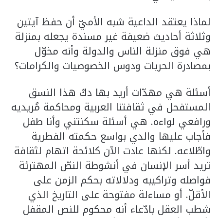
لماذا يعتقد الداعية شبه الأميّ أن حفظ آيتين
وثلاثة أحاديث ضعيفة غير مسندة يجعله بمنزلة
هي فوق منزلة الناس والدولة وأنه مخوّل
بمصادرة الحريات ودوس الخصوصيات والكرامات؟
أسئلة هي مهدّات أريد بها دكّ هذا النسق
المستفحل في ثقافتنا العربية ومحاكمة مُريديه
ورافعي لواءه. هي أسئلة سكنتني وأنا طفل
فأجاب عليها والدي بواسع حكمته الفطرية
واطّلاعه. لكنها عادت الآن كلائحة اتهام لثقافة
تريد أسر الإنسان في أنشوطة النصّ المهترئة
فواصله وتراكيبه ودلالاته بحكم الزمن على
الأقلّ. أو مساءلة مفتوحة على التاريخ الذي
شطب العقل بادّعاء أنه محكوم للنص المقفل