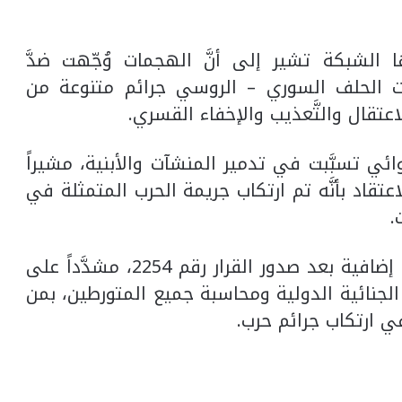
 الشبكة تشير إلى أنَّ الهجمات وُجّهت ضدَّ
ات الحلف السوري – الروسي جرائم متنوعة من
تقال والتَّعذيب والإخفاء القسري.
ي تسبَّبت في تدمير المنشآت والأبنية، مشيراً
تقاد بأنَّه تم ارتكاب جريمة الحرب المتمثلة في
.
وطالب التقرير مجلس الأمن باتخاذ إجراءات إضافية بعد صدور القرار رقم 2254، مشدَّداً على
لجنائية الدولية ومحاسبة جميع المتورطين، بمن
 ارتكاب جرائم حرب.