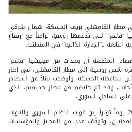
في مطار القامشلي بريف الحسكة، شمال شرقي
صراً من ميليشيا “فاغنر” التي تدعمها روسيا، تزامناً مع ارتفاع
 التابعة لـ”الإدارة الذاتية” في المنطقة.
صادر المطّلعة أن وحدات من ميليشيا “فاغنر”
ئرة شحن روسية إلى مطار القامشلي، في إطار
لى محافظة الحسكة. وأوضحت نقلاً عن المصادر
أجانب، وقد تم جلبهم من مطار حميميم، الذي
على الساحل السوري.
وتشهد محافظة الحسكة منذ أكثر من 20 يوماً توتراً بين قوات النظام السوري والقوات
لمدنيين، وتوقّف عدد من المخابز والمؤسسات