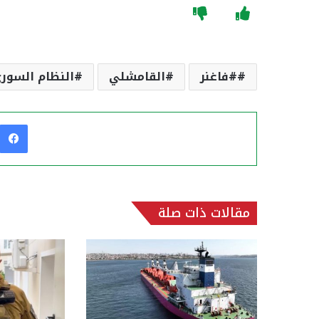
#فاغنر
القامشلي
النظام السور
مقالات ذات صلة