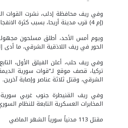
وفي ريف محافظة إدلب، نشرت القوات التر
(إم 4) قرب مدينة أريحا، بسبب كثرة الانفجارات والاستهداف المتكرر لمخافرها.
ويوم أمس الأحد، أطلق مسلحون مجهولون
الحور في ريف اللاذقية الشرقي، ما أدى إل
وفي ريف حلب، أعلن الفيلق الأول، التا
تركيا، قصف موقع لـ”قوات سورية الديم
الشرقي، وقتل ثلاثة عناصر وإصابة آخرين.
وفي ريف القنيطرة جنوب غربي سورية،
المخابرات العسكرية التابعة للنظام السوري
مقتل 113 مدنياً سورياً الشهر الماضي