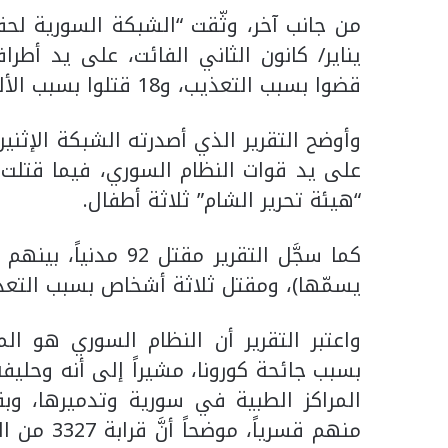
قضوا بسبب التعذيب، و18 قتلوا بسبب الألغام بينهم 16 طفلاً.
على يد قوات النظام السوري، فيما قتلت “
“هيئة تحرير الشام” ثلاثة أطفال.
يسمّها)، ومقتل ثلاثة أشخاص بسبب التعذ
واعتبر التقرير أن النظام السوري هو ا
بسبب جائحة كورونا، مشيراً إلى أنه وح
المراكز الطبية في سورية وتدميرها، وبق
منهم قسريا