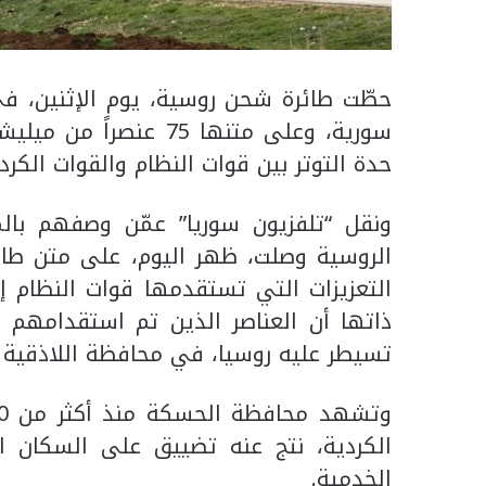
حطّت طائرة شحن روسية، يوم الإثنين، 
سورية، وعلى متنها 75 عن
حدة التوتر بين قوات النظام والقوات الكردية
ونقل “تلفزيون سوريا” عمّن وصفهم بالم
الروسية وصلت، ظهر اليوم، على متن طا
التعزيزات التي تستقدمها قوات النظام إ
ذاتها أن العناصر الذين تم استقدامهم 
تسيطر عليه روسيا، في محافظة اللاذقية 
الكردية، نتج عنه تضييق على السكان ا
الخدمية.