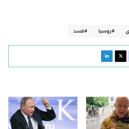
ي
روسيا
قسد
فيسبوك
‫X
لينكدإن