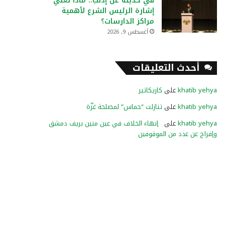
في حديثه عن إدلب.. ماذا تعني
إشارة الرئيس الشرع لأهمية
مراكز الدارسات؟
أغسطس 9, 2026
أحدث التعليقات
khatib yehya
على
كاريكاتير
khatib yehya
على
تنازلت “حماس” لمصلحة غزّة
khatib yehya
على
إنهاء الخلاف في عين منين بريف دمشق
وإفراج عن عدد من الموقوفين