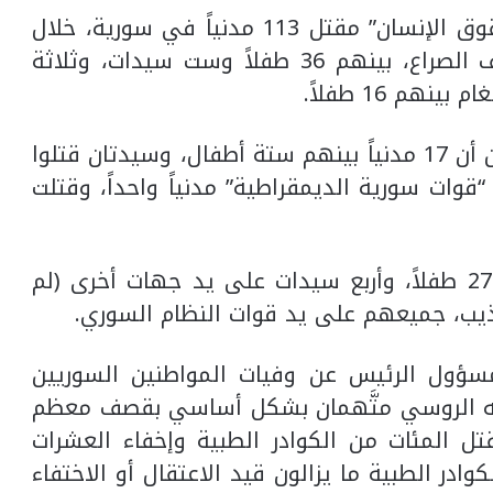
من جانب آخر، وثّقت “الشبكة السورية لحقوق الإنسان” مقتل 113 مدنياً في سورية، خلال
يناير/ كانون الثاني الفائت، على يد أطراف الصراع، بينهم 36 طفلاً وست سيدات، وثلاثة
وأوضح التقرير الذي أصدرته الشبكة الإثنين أن 17 مدنياً بينهم ستة أطفال، وسيدتان قتلوا
قوات سورية الديمقراطية” مدنياً واحداً، وقتلت
كما سجَّل التقرير مقتل 92 مدنياً، بينهم 27 طفلاً، وأربع سيدات على يد جهات أخرى (لم
يب، جميعهم على يد قوات النظام السوري.
لمسؤول الرئيس عن وفيات المواطنين السوريين
ليفه الروسي متَّهمان بشكل أساسي بقصف معظم
تل المئات من الكوادر الطبية وإخفاء العشرات
ً، موضحاً أنَّ قرابة 3327 من الكوادر الطبية ما يزالون قيد الاعتقال أو الاختفاء