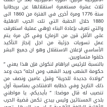
ثلاث عشرة مستعمرة استقلالها عن بريطانيا
سنة 1776 ومرة أخرى في الفترة من 1860 الى
1880 خلال الحقبة التي تلت الحرب الاهلية
والتي تعرف بإعادة البناء (وهي عملية استغرقت
على الأقل قرن من الزمان) وفي كل مرة يتم
عمل تسويات جزئية من اجل إنجاز التأكيد
الأساسي لإعلان الاستقلال وهو ان جميع البشر
خلقوا متساويين.
بالنسبة للرئيس ابراهام لنكولن فإن هذا يعني ”
حكومة الشعب وبيد الشعب ومن اجله” حيث وعد
“بولادة جديدة للحرية” وقبل عامين ونصف من
ذلك التاريخ وفي خطابه الافتتاحي بمناسبة أول
تنصيب له قال موضحا: ” بأيديكم، يا مواطني
بلدي المستائين وليس بيدي تكمن قضية الحرب