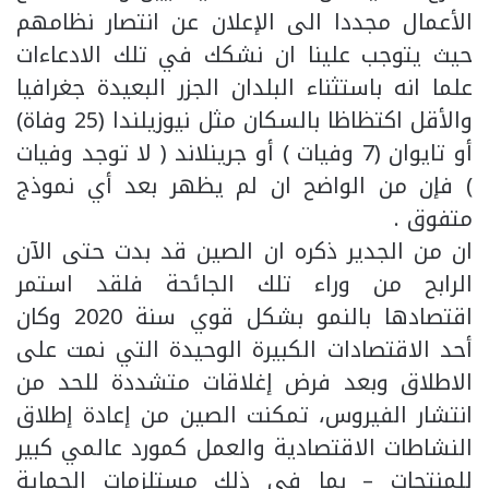
الأعمال مجددا الى الإعلان عن انتصار نظامهم
حيث يتوجب علينا ان نشكك في تلك الادعاءات
علما انه باستثناء البلدان الجزر البعيدة جغرافيا
والأقل اكتظاظا بالسكان مثل نيوزيلندا (25 وفاة)
أو تايوان (7 وفيات ) أو جرينلاند ( لا توجد وفيات
) فإن من الواضح ان لم يظهر بعد أي نموذج
متفوق .
ان من الجدير ذكره ان الصين قد بدت حتى الآن
الرابح من وراء تلك الجائحة فلقد استمر
اقتصادها بالنمو بشكل قوي سنة 2020 وكان
أحد الاقتصادات الكبيرة الوحيدة التي نمت على
الاطلاق وبعد فرض إغلاقات متشددة للحد من
انتشار الفيروس، تمكنت الصين من إعادة إطلاق
النشاطات الاقتصادية والعمل كمورد عالمي كبير
للمنتجات – بما في ذلك مستلزمات الحماية