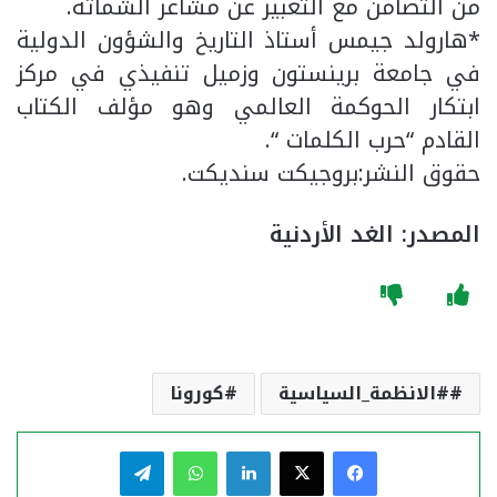
من التضامن مع التعبير عن مشاعر الشماتة.
*هارولد جيمس أستاذ التاريخ والشؤون الدولية
في جامعة برينستون وزميل تنفيذي في مركز
ابتكار الحوكمة العالمي وهو مؤلف الكتاب
القادم “حرب الكلمات “.
حقوق النشر:بروجيكت سنديكت.
المصدر: الغد الأردنية
#الانظمة_السياسية
كورونا
فيسبوك
‫X
لينكدإن
واتساب
تيلقرام