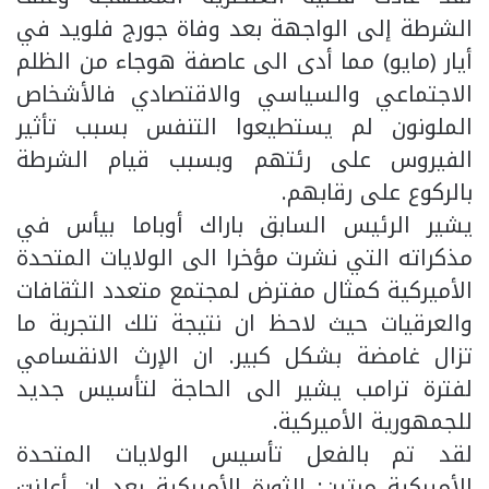
الشرطة إلى الواجهة بعد وفاة جورج فلويد في
أيار (مايو) مما أدى الى عاصفة هوجاء من الظلم
الاجتماعي والسياسي والاقتصادي فالأشخاص
الملونون لم يستطيعوا التنفس بسبب تأثير
الفيروس على رئتهم وبسبب قيام الشرطة
بالركوع على رقابهم.
يشير الرئيس السابق باراك أوباما بيأس في
مذكراته التي نشرت مؤخرا الى الولايات المتحدة
الأميركية كمثال مفترض لمجتمع متعدد الثقافات
والعرقيات حيث لاحظ ان نتيجة تلك التجربة ما
تزال غامضة بشكل كبير. ان الإرث الانقسامي
لفترة ترامب يشير الى الحاجة لتأسيس جديد
للجمهورية الأميركية.
لقد تم بالفعل تأسيس الولايات المتحدة
الأميركية مرتين: الثورة الأميركية بعد ان أعلنت