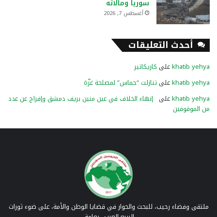
سوريا ومآلاته
أغسطس 7, 2026
أحدث التعليقات
khatib yehya
على
كاريكاتير
khatib yehya
على
تنازلت “حماس” لمصلحة غزّة
khatib yehya
على
إنهاء الخلاف في عين منين بريف دمشق وإفراج عن عدد
من الموقوفين
ملتقى وفضاء رحيب، للبحث والحوار في قضايا الوطن والأمة، على ضوء ثورات
الربيع العربي بعامة،