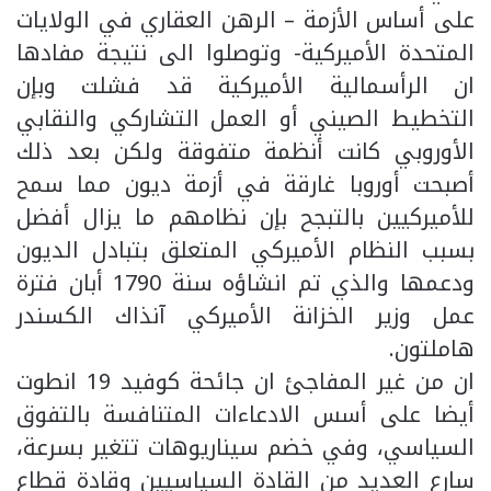
على أساس الأزمة – الرهن العقاري في الولايات
المتحدة الأميركية- وتوصلوا الى نتيجة مفادها
ان الرأسمالية الأميركية قد فشلت وبإن
التخطيط الصيني أو العمل التشاركي والنقابي
الأوروبي كانت أنظمة متفوقة ولكن بعد ذلك
أصبحت أوروبا غارقة في أزمة ديون مما سمح
للأميركيين بالتبجح بإن نظامهم ما يزال أفضل
بسبب النظام الأميركي المتعلق بتبادل الديون
ودعمها والذي تم انشاؤه سنة 1790 أبان فترة
عمل وزير الخزانة الأميركي آنذاك الكسندر
هاملتون.
ان من غير المفاجئ ان جائحة كوفيد 19 انطوت
أيضا على أسس الادعاءات المتنافسة بالتفوق
السياسي، وفي خضم سيناريوهات تتغير بسرعة،
سارع العديد من القادة السياسيين وقادة قطاع