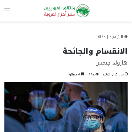
الق
الرئيسية
|
مقالات
الانقسام والجائحة
هارولد جيمس
يناير 12, 2021
442
4 دقائق