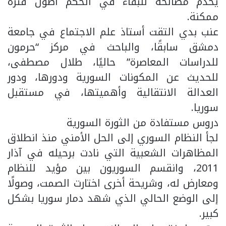
يخدم مصالحه للبقاء في الحكم أطول فترة
ممكنة.
عنب بدي التقت أستاذ علم الاجتماع في جامعة
دمشق سابقًا، والباحث في مركز “حرمون
للدراسات المعاصرة” حاليًا، طلال مصطفى،
للحديث عن المكونات السورية ودورها، ودور
العدالة الانتقالية وأهميتها، في مستقبل
سوريا.
دروس مستفادة من الثورة السورية
لجأ النظام السوري إلى الحل الأمني منذ انطلاق
المظاهرات الشعبية التي نادت برحيله في آذار
2011، وانقسم السوريون بين مؤيد للنظام
ومعارض له، وشريحة أخرى اختارت الصمت، وصولًا
إلى الوضع الحالي الذي شهد دمار سوريا بشكل
كبير.