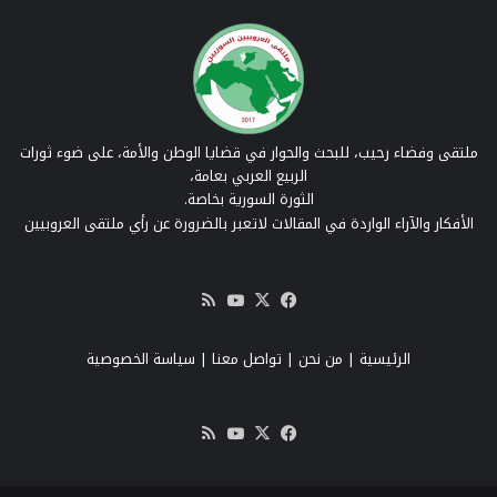
ملتقى وفضاء رحيب، للبحث والحوار في قضايا الوطن والأمة، على ضوء ثورات
الربيع العربي بعامة،
الثورة السورية بخاصة.
الأفكار والآراء الواردة في المقالات لاتعبر بالضرورة عن رأي ملتقى العروبيين
‫X
فيسبوك
‫YouTube
ملخص
الموقع
RSS
الرئيسية
|
من نحن
|
تواصل معنا
| سياسة الخصوصية
‫X
فيسبوك
‫YouTube
ملخص
الموقع
RSS