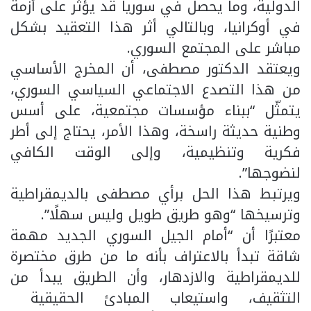
الدولية، وما يحصل في سوريا قد يؤثر على أزمة
في أوكرانيا، وبالتالي أثر هذا التعقيد بشكل
مباشر على المجتمع السوري.
ويعتقد الدكتور مصطفى، أن المخرج الأساسي
من هذا التصدع الاجتماعي السياسي السوري،
يتمثّل “ببناء مؤسسات مجتمعية، على أسس
وطنية حديثة راسخة، وهذا الأمر، يحتاج إلى أطر
فكرية وتنظيمية، وإلى الوقت الكافي
لنضوجها”.
ويرتبط هذا الحل برأي مصطفى بالديمقراطية
وترسيخها “وهو طريق طويل وليس سهلًا”.
معتبرًا أن “أمام الجيل السوري الجديد مهمة
شاقة تبدأ بالاعتراف بأنه ما من طرق مختصرة
للديمقراطية والازدهار، وأن الطريق يبدأ من
التثقيف، واستيعاب المبادئ الحقيقية