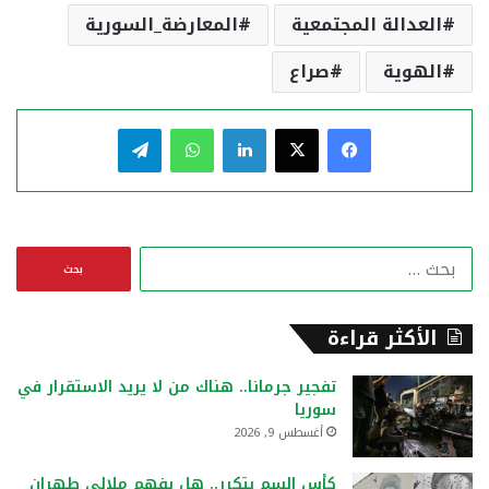
العدالة المجتمعية
المعارضة_السورية
الهوية
صراع
فيسبوك
‫X
لينكدإن
واتساب
تيلقرام
ا
ل
ب
ح
الأكثر قراءة
ث
ع
تفجير جرمانا.. هناك من لا يريد الاستقرار في
ن
سوريا
:
أغسطس 9, 2026
كأس السم يتكرر.. هل يفهم ملالي طهران