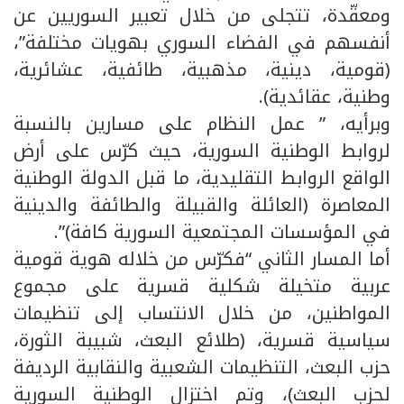
ومعقّدة، تتجلى من خلال تعبير السوريين عن
أنفسهم في الفضاء السوري بهويات مختلفة”،
(قومية، دينية، مذهبية، طائفية، عشائرية،
وطنية، عقائدية).
وبرأيه، ” عمل النظام على مسارين بالنسبة
لروابط الوطنية السورية، حيث كرّس على أرض
الواقع الروابط التقليدية، ما قبل الدولة الوطنية
المعاصرة (العائلة والقبيلة والطائفة والدينية
في المؤسسات المجتمعية السورية كافة)”.
أما المسار الثاني “فكرّس من خلاله هوية قومية
عربية متخيلة شكلية قسرية على مجموع
المواطنين، من خلال الانتساب إلى تنظيمات
سياسية قسرية، (طلائع البعث، شبيبة الثورة،
حزب البعث، التنظيمات الشعبية والنقابية الرديفة
لحزب البعث)، وتم اختزال الوطنية السورية