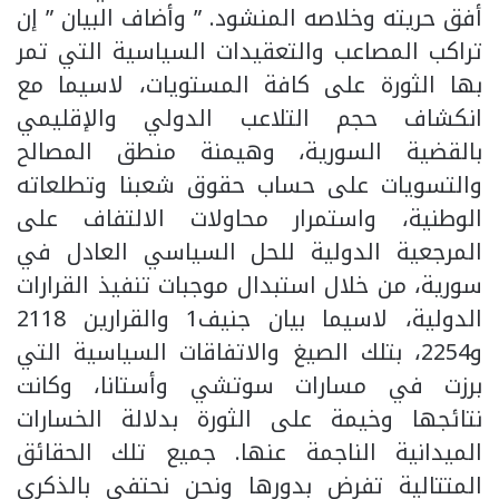
أفق حريته وخلاصه المنشود. ” وأضاف البيان ” إن
تراكب المصاعب والتعقيدات السياسية التي تمر
بها الثورة على كافة المستويات، لاسيما مع
انكشاف حجم التلاعب الدولي والإقليمي
بالقضية السورية، وهيمنة منطق المصالح
والتسويات على حساب حقوق شعبنا وتطلعاته
الوطنية، واستمرار محاولات الالتفاف على
المرجعية الدولية للحل السياسي العادل في
سورية، من خلال استبدال موجبات تنفيذ القرارات
الدولية، لاسيما بيان جنيف1 والقرارين 2118
و2254، بتلك الصيغ والاتفاقات السياسية التي
برزت في مسارات سوتشي وأستانا، وكانت
نتائجها وخيمة على الثورة بدلالة الخسارات
الميدانية الناجمة عنها. جميع تلك الحقائق
المتتالية تفرض بدورها ونحن نحتفي بالذكرى