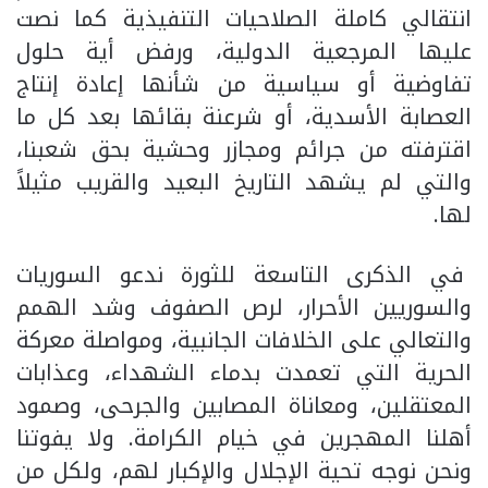
انتقالي كاملة الصلاحيات التنفيذية كما نصت
عليها المرجعية الدولية، ورفض أية حلول
تفاوضية أو سياسية من شأنها إعادة إنتاج
العصابة الأسدية، أو شرعنة بقائها بعد كل ما
اقترفته من جرائم ومجازر وحشية بحق شعبنا،
والتي لم يشهد التاريخ البعيد والقريب مثيلاً
لها.
في الذكرى التاسعة للثورة ندعو السوريات
والسوريين الأحرار، لرص الصفوف وشد الهمم
والتعالي على الخلافات الجانبية، ومواصلة معركة
الحرية التي تعمدت بدماء الشهداء، وعذابات
المعتقلين، ومعاناة المصابين والجرحى، وصمود
أهلنا المهجرين في خيام الكرامة. ولا يفوتنا
ونحن نوجه تحية الإجلال والإكبار لهم، ولكل من