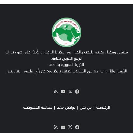
ملتقى وفضاء رحيب، للبحث والحوار في قضايا الوطن والأمة، على ضوء ثورات
الربيع العربي بعامة،
الثورة السورية بخاصة.
الأفكار والآراء الواردة في المقالات لاتعبر بالضرورة عن رأي ملتقى العروبيين
‫X
فيسبوك
‫YouTube
ملخص
الموقع
RSS
الرئيسية
|
من نحن
|
تواصل معنا
| سياسة الخصوصية
‫X
فيسبوك
‫YouTube
ملخص