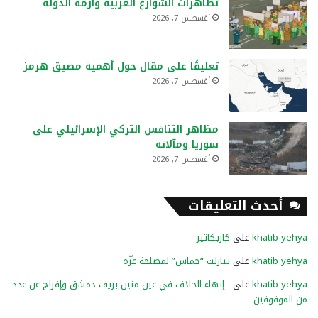
تظاهرات الشوارع العربية وأزمة الدولة
أغسطس 7, 2026
تعليقًا على مقال حول أهمية مضيق هرمز
أغسطس 7, 2026
مظاهر التنافس التركي الإسرائيلي على
سوريا ومآلاته
أغسطس 7, 2026
أحدث التعليقات
khatib yehya
على
كاريكاتير
khatib yehya
على
تنازلت “حماس” لمصلحة غزّة
khatib yehya
على
إنهاء الخلاف في عين منين بريف دمشق وإفراج عن عدد
من الموقوفين