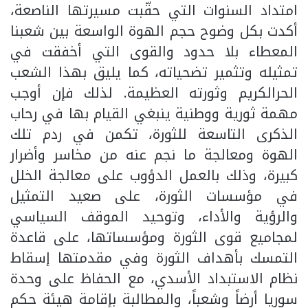
امتداد السنوات التي حقّبت مسيرتها الناصعة،
أكدت بكل وضوح حجم الهوة الواسعة بين شعبنا
المعطاء بلا حدود والقوى التي أخفقت في
تمثيله وتثمير تضحياته، كما يليق بهذا الشعب
الحرالكريم وثورته العظيمة. لذلك فإن أوجب
مهمة ثورية ووطنية ينبغي القيام بها في رحاب
الذكرى التاسعة للثورة، تكمن في ردم تلك
الهوة ومعالجة ما نجم عنه من مخاسر وأضرار
كبيرة، وذلك بالعمل الدؤوب على معالجة الخلل
في مؤسسات الثورة، على صعيد التمثيل
والرؤية والأداء، وتوحيد الموقف السياسي
لمجاميع قوى الثورة ومؤسساتها، على قاعدة
التمسك بأهداف الثورة وفي مقدمتها إسقاط
نظام الاستبداد الأسدي، مع الحفاظ على وحدة
سوريا أرضاً وشعباً، والمطالبة بإقامة هيئة حكم