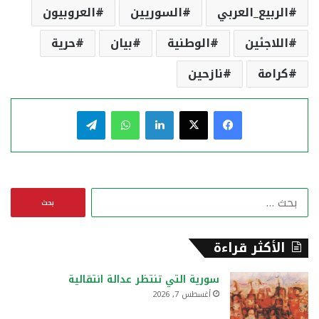
الربيع_العربي
السوريين
العروبيون
اللاجئين
الوطنية
بيان
حرية
كرامة
نازحين
فيسبوك
‫X
لينكدإن
واتساب
تيلقرام
ا
ل
ب
ح
الأكثر قراءة
ث
ع
سورية التي تنتظر عدالة انتقالية
ن
أغسطس 7, 2026
: