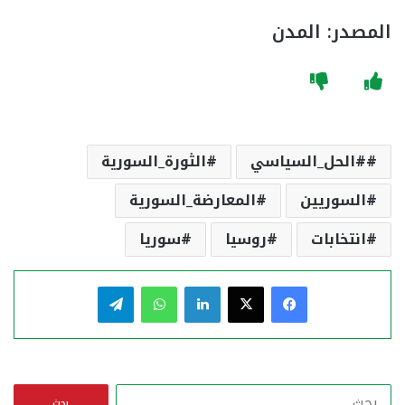
المصدر: المدن
#الحل_السياسي
الثورة_السورية
السوريين
المعارضة_السورية
انتخابات
روسيا
سوريا
فيسبوك
‫X
لينكدإن
واتساب
تيلقرام
ا