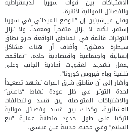
الاشتباكات بين قوات سوريا الديمقراطية
والفصائل الموالية لأنقرة.
وقال فيرشينين إن “الوضع الميداني في سوريا
إستقر، لكنه لا يزال متفجراً ومعقداً. ولا تزال
التوترات قائمة في المناطق الواقعة خارج نطاق
سيطرة دمشق”. وأضاف أن هناك مشاكل
إنسانية واجتماعية واقتصادية حادة، “تفاقمت
بفعل تشديد العقوبات أحادية الجانب وعلى
خلفية وباء فيروس كورونا”.
وأشار إلى أن مناطق شرق الفرات تشهد تصعيداً
لحدة التوتر في ظل عودة نشاط “داعش”
والاشتباكات المتواصلة بين قسد والتحالفات
العشائرية، وكذلك بين قسد وفصائل موالية
لتركيا على طول حدود منطقة عملية “نبع
السلام” وفي محيط مدينة عين عيسى.