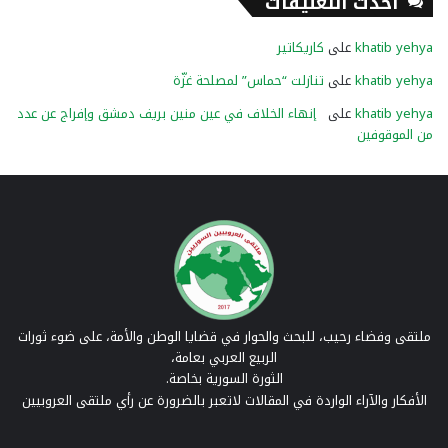
أحدث التعليقات
khatib yehya
على
كاريكاتير
khatib yehya
على
تنازلت “حماس” لمصلحة غزّة
khatib yehya
على
إنهاء الخلاف في عين منين بريف دمشق وإفراج عن عدد
من الموقوفين
ملتقى وفضاء رحيب، للبحث والحوار في قضايا الوطن والأمة، على ضوء ثورات
الربيع العربي بعامة،
الثورة السورية بخاصة.
الأفكار والآراء الواردة في المقالات لاتعبر بالضرورة عن رأي ملتقى العروبيين