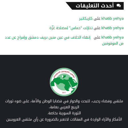
أحدث التعليقات
khatib yehya
على
كاريكاتير
khatib yehya
على
تنازلت “حماس” لمصلحة غزّة
khatib yehya
على
إنهاء الخلاف في عين منين بريف دمشق وإفراج عن عدد
من الموقوفين
ملتقى وفضاء رحيب، للبحث والحوار في قضايا الوطن والأمة، على ضوء ثورات
الربيع العربي بعامة،
الثورة السورية بخاصة.
الأفكار والآراء الواردة في المقالات لاتعبر بالضرورة عن رأي ملتقى العروبيين