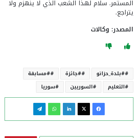
المستمر. سلام لهذا الشعب الذي لا ينهزم ولا
يتراجع.
المصدر: وكالات
#بلدة_حزانو
#جائزة
#مسابقة
التعليم
السوريين
سوريا
فيسبوك
‫X
لينكدإن
واتساب
تيلقرام