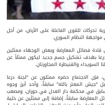
ة تحركات للقوى الفاعلة على الأرض، من أجل
اجهة النظام السوري.
 قادة فصائل المعارضة وبعض الوجهاء ممثلين
درعا بهدف تشكيل جسم جديد ليكون ممثلاً عن
السويداء والقنيطرة المجاورتان.
، فإن الاجتماع حضره ممثلون عن “لجنة درعا
 “جيش المعتز بالله” سابقاً، وأحد أبرز وجوه
السابق في محكمة دار العدل في حوران، ومصعب
ئل المعارضة سابقاً، إضافة إلى ممثلَين عن خلية