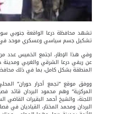
تشهد محافظة درعا الواقعة جنوبي سوري
تشكيل جسم سياسي وعسكري موحد في مو
وفي هذا الإطار، اجتمع الخميس عدد من
عن ريفي درعا الشرقي والغربي ومدينة 
المنطقة بشكل كامل، بما في ذلك محافظتا 
ووفق موقع “تجمع أحرار حوران” المحلي
المركزية” وهم محمود البردان قائد فصيل
اللجنة، والشيخ أحمد البقيرات القاضي 
البردان ومحمد المختار، القياديان في فصا