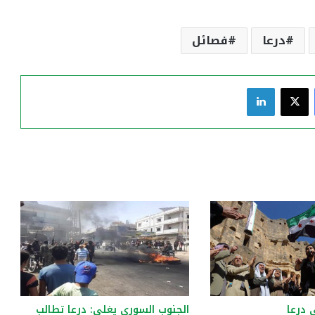
درعا
فصائل
فيسبوك
‫X
لينكدإن
 درعا
الجنوب السوري يغلي: درعا تطالب