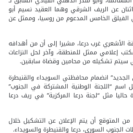
المسالمة، وأبو منذر الدهني القيادي السابق لـ
ثلان اثنان عن الريف الشرقي وهما العقيد نسيم أبو
الفيلق الخامس المدعوم من روسيا، وممثل عن
 الأشعري غرب درعا، مشيرا إلى أن من أهدافه
ب إعلامي ممثل للمنطقة، وآخر لحل النزاعات
ني سيتم تشكيله من محامين وقضاة سابقين.
الجديد” انضمام محافظتي السويداء والقنيطرة
 اسم “اللجنة الوطنية المشتركة في الجنوب”
حاليا مثل “لجنة درعا المركزية” في ريف درعا
 المتوقع أن يتم الإعلان عن التشكيل خلال
ات الجنوب السوري، درعا والقنيطرة والسويداء.