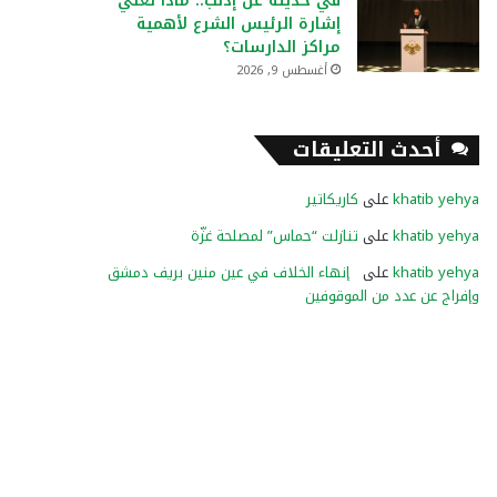
في حديثه عن إدلب.. ماذا تعني
إشارة الرئيس الشرع لأهمية
مراكز الدارسات؟
أغسطس 9, 2026
أحدث التعليقات
khatib yehya
على
كاريكاتير
khatib yehya
على
تنازلت “حماس” لمصلحة غزّة
khatib yehya
على
إنهاء الخلاف في عين منين بريف دمشق
وإفراج عن عدد من الموقوفين