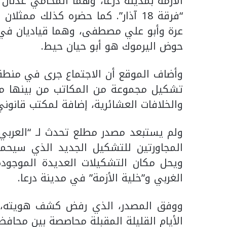
الأزمة بمدينة درعا، وهما المحامي عدنان 
“فرقة 18 آذار”. كما حضره كذلك مم
عرة وأبو علي مصطفى، وهما قياديان في 
حوض اليرموك هو أبو حيان حيط.
وأضاف الموقع أن الاجتماع جرى في منطقة
تشكيل مجموعة من المكاتب من بينها مكت
والخلافات العشائرية، إضافة لمكتب قانو
ولم يستبعد مصدر مطلع تحدث لـ “العربي 
المجاورتين للتشكيل الجديد الذي سيحمل
ويحل مكان التشكيلات العديدة الموجودة 
الغربي و”خلية الأزمة” في مدينة درعا.
ووفق المصدر، الذي رفض كشف هويته، من
الأيام القليلة المقبلة محاصصة بين محافظ