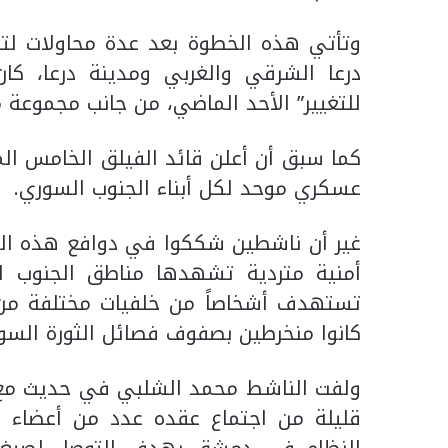
وتأتي هذه الخطوة بعد عدة محاولات لتق
درعا الشرقي والغربي ومدينة درعا، كا
للتغيير” الأحد الماضي، من جانب مجموعة 
كما سبق أن أعلن قائد الفيلق الخامس ا
عسكري موحد لكل أبناء الجنوب السوري.
غير أن ناشطين شككوا في دوافع هذه ال
أمنية متردية تشهدها مناطق الجنوب ا
تستهدف أشخاصاً من خلفيات مختلفة من أ
كانوا منخرطين بصفوف فصائل الثورة السور
ولفت الناشط محمد الشلبي في حديث مع “ال
قليلة من اجتماع عقده عدد من أعضاء ا
النظام في دمشق بهدف التوصل لصيغة ح