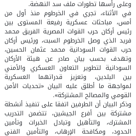
وعلى رأسها تطورات ملف سد النهضة.
في الأثناء، تجري في الخرطوم منذ أول من
أمس، مباحثات عسكرية رفيعة المستوى بين
رئيس أركان حرب القوات المصرية الفريق محمد
فريد الذي وصل الخرطوم السبت، ورئيس أركان
حرب القوات السودانية محمد عثمان الحسين،
وتهدف بحسب بيان صادر عن هيئة الأركان
السودانية لتطوير التعاون العسكري والأمني
بين البلدين، وتعزيز قدراتهما العسكرية
لمواجهة ما أطلق عليه البيان «تحديات الأمن
القومي والمصالح المشتركة».
وذكر البيان أن الطرفين اتفقا على تنفيذ أنشطة
مشتركة بين أفرع الجيشين، تتضمن التدريب
المشترك، والتأهيل وتبادل الخبرات وتأمين
الحدود، ومكافحة الإرهاب، والتأمين الفني