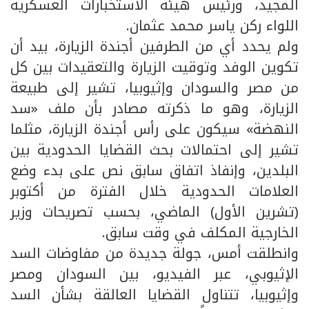
المجيد، ورئيس هيئة الاستخبارات العسكرية
اللواء ركن ياسر محمد عثمان.
ولم يحدد أي من الطرفين أجندة الزيارة، بيد أن
تكوين الوفد وتوقيت الزيارة والتعقيدات بين كل
من مصر والسودان وإثيوبيا، تشير إلى طبيعة
الزيارة، وهو ما ذكرته مصادر بأن ملف «سد
النهضة» سيكون على رأس أجندة الزيارة، مثلما
تشير إلى احتمالات بحث القضايا الحدودية بين
البلدين، وإنفاذ اتفاق سابق نص على بدء وضع
العلامات الحدودية خلال الفترة من أكتوبر
(تشرين الأول) الماضي، بحسب تصريحات وزير
الخارجية المكلف في وقت سابق.
وانطلقت أمس، جولة جديدة من مفاوضات السد
الإثيوبي، عبر الفيديو، بين السودان ومصر
وإثيوبيا، تتناول القضايا العالقة بشأن السد