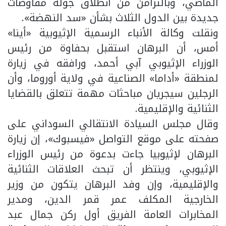
الماضي، وبالتزامن من انطلاق جولة مفاوضات
جديدة بين الدول الثلاث بشأن «سد النهضة».
ونقلت وكالة الأنباء الرسمية الإثيوبية «أينا»
أمس، أن البرهان استقبل بحفاوة من رئيس
الوزراء الإثيوبي آبي أحمد، ورافقه في زيارة
لمنطقة «أداما» الصناعية في ولاية أوروما، وأن
الرجلين سيجريان مباحثات مهمة تتعلق بالقضايا
الثنائية والإقليمية.
وقال مجلس السيادة الانتقالي السوداني على
صفحته على موقع التواصل «فيسبوك»، إن زيارة
البرهان لإثيوبيا جاءت بدعوة من رئيس الوزراء
الإثيوبي، وينتظر أن تبحث العلاقات الثنائية
والإقليمية، وإن وفد البرهان يتكون من وزير
الخارجية المكلف عمر قمر الدين، ومدير
المخابرات العامة الفريق أول ركن جمال عبد