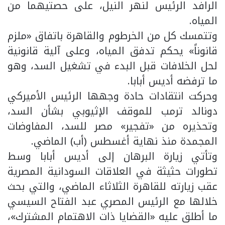
الرافد الرئيس لنهر النيل، على حصتيهما من
المياه.
وتتمسك كل من الخرطوم والقاهرة باتفاق «ملزم
قانوناً» يحكم تدفق المياه، وعلى آلية قانونية
لحل الخلافات قبل البدء في تشغيل السد، وهو
ما ترفضه أديس أبابا.
وحركت انتقادات حادة وجهها الرئيس الأميركي
دونالد ترمب للموقف الإثيوبي بشأن السد،
وتحذيره من «تفجير» مصر للسد، المفاوضات
المجمدة منذ نهاية أغسطس (أب) الماضي.
وتأتي زيارة البرهان إلى أديس أبابا وسط
تطورات حثيثة في العلاقات السودانية المصرية
عقب زيارته للقاهرة الثلاثاء الماضي، والتي بحث
خلالها مع الرئيس المصري عبد الفتاح السيسي
ما أطلق عليه «القضايا ذات الاهتمام المشترك»،