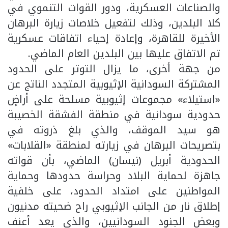
والصناعات العسكرية، ودور القوات التنموي في
كلا البلدين، وذلك لتفعيل خلاصات زيارة البرهان
الأخيرة للقاهرة، وإعادة إحياء اتفاقات عسكرية
تم الاتفاق عليها بين البلدين العام الماضي.
من جهة أخرى، ما يزال التوتر على الحدود
المشتركة السودانية الإثيوبية المتجدد الناتج عن
«استيلاء» مجموعات إثيوبية مسلحة على أراضٍ
حدودية سودانية في منطقة الفشقة الخصيبة
هو سيد الموقف، والذي بلغ ذروته في
بتصريحات البرهان في زيارته لمنطقة «القلابات»
الحدودية أبريل (نيسان) الماضي، بأن قواته
جاهزة لحماية البلاد وحراسة حدودها وحماية
المواطنين على امتداد الحدود، على خلفية
إطلاق نار من الجانب الإثيوبي راح ضحيته مدنيون
وبعض الجنود السودانيين، والذي يعد أعنف