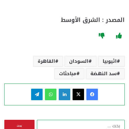
المصدر : الشرق الأوسط
اثيوبيا
السودان
القاهرة
سد النهضة
مباحثات
فيسبوك
‫X
لينكدإن
واتساب
تيلقرام
ا
ل