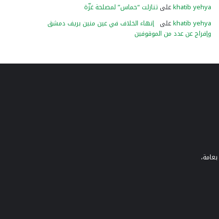
khatib yehya
على
تنازلت “حماس” لمصلحة غزّة
khatib yehya
على
إنهاء الخلاف في عين منين بريف دمشق
وإفراج عن عدد من الموقوفين
بعامة،