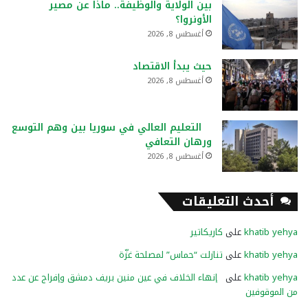
بين الولاية والوظيفة.. ماذا عن مصير
الأونروا؟
أغسطس 8, 2026
حيث يبدأ الاقتصاد
أغسطس 8, 2026
التعليم العالي في سوريا بين وهم التوسع
ورهان التعافي
أغسطس 8, 2026
أحدث التعليقات
khatib yehya
على
كاريكاتير
khatib yehya
على
تنازلت “حماس” لمصلحة غزّة
khatib yehya
على
إنهاء الخلاف في عين منين بريف دمشق وإفراج عن عدد
من الموقوفين