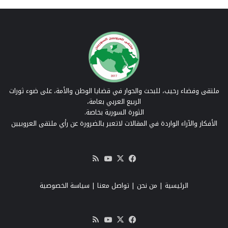
ملتقى وفضاء رحيب، للبحث والحوار في قضايا الوطن والأمة، على ضوء ثورات
الربيع العربي بعامة،
الثورة السورية بخاصة.
الأفكار والآراء الواردة في المقالات لاتعبر بالضرورة عن رأي ملتقى العروبيين
‫X
فيسبوك
‫YouTube
ملخص
الموقع
RSS
الرئيسية
|
من نحن
|
تواصل معنا
| سياسة الخصوصية
‫X
فيسبوك
‫YouTube
ملخص