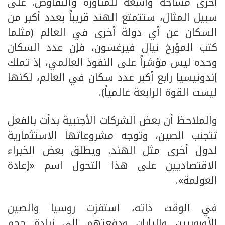
أخرى مساحة واسعة للمناورة والتفاوض. على
سبيل المثال، ستتمتع الهند قريباً بعدد أكبر من
السكان عن أي دولة أخرى في العالم (مثلما
كتب المؤرخ نيال فيرغسون، فإن عدد السكان
وحده ليس مؤشراً على النفوذ العالمي، إذ تملك
إندونيسيا رابع أكبر عدد سكان في العالم، لكنها
ليست القوة الرابعة عالمياً).
والملاحظ أن بعض الشركات الأجنبية بدأت بالفعل
تتجنب الصين، وتوجه مشروعاتها الاستثمارية
لدول أخرى مثل الهند. ويطلق بعض الخبراء
الاقتصاديين على هذا التحول اسم «إعادة
العولمة».
في الوقت ذاته، استفزت روسيا والصين
الأوروبيين واليابان ودفعتهم إلى زيادة حجم