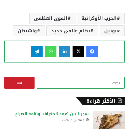
الحرب الأوكرانية
القوى العظمى
بوتين
نظام عالمي جديد
واشنطن
فيسبوك
‫X
لينكدإن
واتساب
تيلقرام
ا
ل
ب
ح
الأكثر قراءة
ث
ع
سوريا بين نعمة الجغرافيا ونقمة الصراع
ن
أغسطس 8, 2026
: