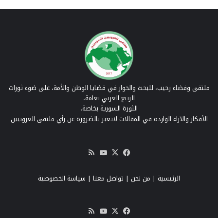
ملتقى وفضاء رحيب، للبحث والحوار في قضايا الوطن والأمة، على ضوء ثورات
الربيع العربي بعامة،
الثورة السورية بخاصة.
الأفكار والآراء الواردة في المقالات لاتعبر بالضرورة عن رأي ملتقى العروبيين
‫X
فيسبوك
‫YouTube
ملخص
الموقع
RSS
الرئيسية
|
من نحن
|
تواصل معنا
| سياسة الخصوصية
‫X
فيسبوك
‫YouTube
ملخص