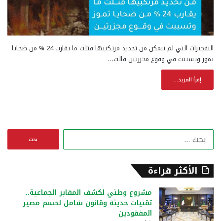
التفجيرات التي لم نتمكن من تحديد مرتكبيها قتلت ما يقارب 24 % من ضحايا
تموز وتسببت في وقوع مجزرتين قالت…
إقرأ المزيد...
ا
ل
ب
ح
الأكثر قراءة
ث
ع
مشروع وطني لكشف المقابر الجماعية..
ن
تقنيات حديثة وقانون شامل لحسم مصير
:
المفقودين