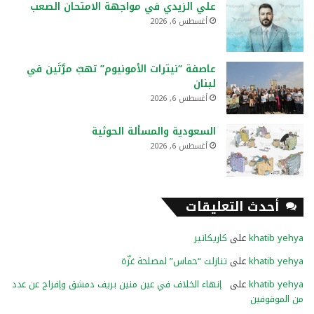
علي الزيدي في مواجهة الامتحان الصعب
أغسطس 6, 2026
عاصفة “نيترات الأمونيوم” تهبّ مرَّتَين في
لبنان
أغسطس 6, 2026
السعودية والمسألة الحوثية
أغسطس 6, 2026
أحدث التعليقات
khatib yehya
على
كاريكاتير
khatib yehya
على
تنازلت “حماس” لمصلحة غزّة
khatib yehya
على
إنهاء الخلاف في عين منين بريف دمشق وإفراج عن عدد
من الموقوفين