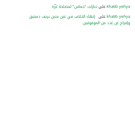
khatib yehya
على
تنازلت “حماس” لمصلحة غزّة
khatib yehya
على
إنهاء الخلاف في عين منين بريف دمشق
وإفراج عن عدد من الموقوفين