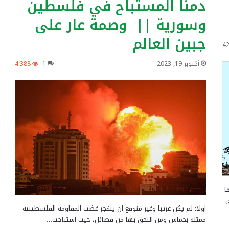
دمنا المستباح في فلسطين
وسورية || وصمة عار على
جبين العالم
4
أكتوبر 19, 2023
1
4٬388
ا
ي
اولا: لم يكن غريبا وغير متوقع ان ينفجر غضب المقاومة الفلسطينية
ممثلة بحماس ومن التحق بها من فصائل، حيث استباحت…