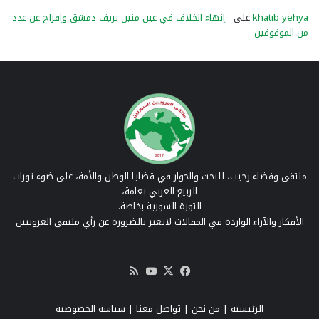
khatib yehya
على
إنهاء الخلاف في عين منين بريف دمشق وإفراج عن عدد
من الموقوفين
ملتقى وفضاء رحيب، للبحث والحوار في قضايا الوطن والأمة، على ضوء ثورات
الربيع العربي بعامة،
الثورة السورية بخاصة.
الأفكار والآراء الواردة في المقالات لاتعبر بالضرورة عن رأي ملتقى العروبيين
‫X
فيسبوك
‫YouTube
ملخص
الموقع
RSS
الرئيسية
|
من نحن
|
تواصل معنا
| سياسة الخصوصية