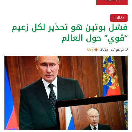
مقالات
فشل بوتين هو تحذير لكل زعيم
“قوي” حول العالم
يونيو 27, 2023
697