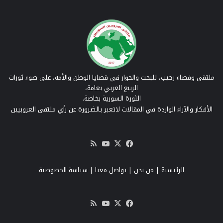
ملتقى وفضاء رحيب، للبحث والحوار في قضايا الوطن والأمة، على ضوء ثورات
الربيع العربي بعامة،
الثورة السورية بخاصة.
الأفكار والآراء الواردة في المقالات لاتعبر بالضرورة عن رأي ملتقى العروبيين
‫X
فيسبوك
‫YouTube
ملخص
الموقع
RSS
الرئيسية
|
من نحن
|
تواصل معنا
| سياسة الخصوصية
‫X
فيسبوك
‫YouTube
ملخص
الموقع