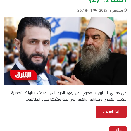
سبتمبر 9, 2025
1
367
في مقالي السابق «الهجري: هل يقود الدروز إلى الفناء؟» تناولتُ شخصية
حكمت الهجري وخياراته الراهنة التي بدت وكأنها تقود الطائفة…
إقرأ المزيد...
مقالات