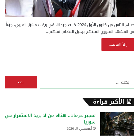
صباح الثامن من كانون الأول 2024 كانت جرمانا، في ريف دمشق الغربي، جزءاً
من المشهد السوري المبتهج برحيل النظام. فحطّم…
إقرأ المزيد...
ا
ل
ب
ح
الأكثر قراءة
ث
ع
تفجير جرمانا.. هناك من لا يريد الاستقرار في
ن
سوريا
:
أغسطس 9, 2026