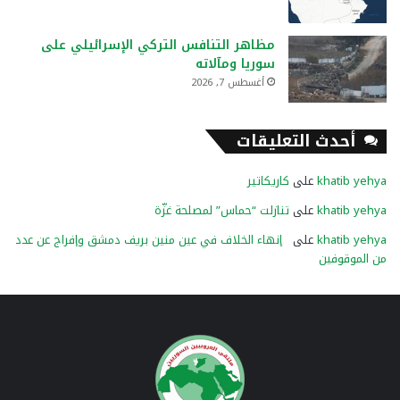
مظاهر التنافس التركي الإسرائيلي على
سوريا ومآلاته
أغسطس 7, 2026
أحدث التعليقات
khatib yehya
على
كاريكاتير
khatib yehya
على
تنازلت “حماس” لمصلحة غزّة
khatib yehya
على
إنهاء الخلاف في عين منين بريف دمشق وإفراج عن عدد
من الموقوفين