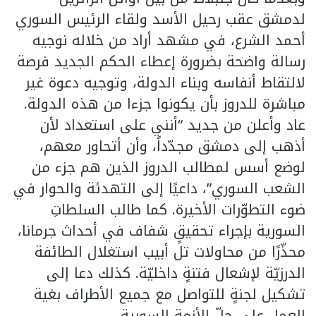
لدمشق عقب رحيل الأسد ولقاء الرئيس السوري
أحمد الشرع، في مشهد أراد من خلاله نوجيه
رسالة واضحة بضرورة إعطاء الحكم الجديد فرصة
لالتقاط أنفاسه وبناء الدولة، وتوجيه دعوة غير
مباشرة للدروز بأن يكونوا جزءا من هذه الدولة.
عاد وأعلن من جديد “أنني على استعداد لأن
أذهب إلى دمشق مجدّداً، وأن أتحاور معهم،
لوضع أسس لمطالب الدروز الذين هم جزء من
الشعب السوري”، داعيًا إلى التهدئة والحوار في
ضوء التطوّرات الأخيرة. كما طالب السلطاتِ
السورية بإجراء تحقيقٍ شفاف في أحداث جرمانا،
محذّرًا من محاولات تل أبيب استغلال الطائفة
الدرزيّة لإشعال فتنةٍ داخليّة. كذلك دعا إلى
تشكيل لجنةٍ للتواصل مع جميع الأطراف بغية
العمل على حلّ الأزمة السورية.