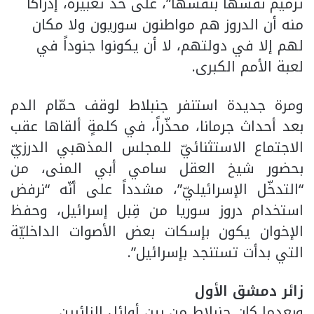
ترميم نفسها بنفسها”، على حدّ تعبيره، إدراكاً
منه أن الدروز هم مواطنون سوريون ولا مكان
لهم إلا في دولتهم، لا أن يكونوا جنوداً في
لعبة الأمم الكبرى.
ومرة جديدة استنفر جنبلاط لوقف حمّام الدم
بعد أحداث جرمانا، محذّراً، في كلمةٍ ألقاها عقب
الاجتماع الاستثنائيّ للمجلس المذهبي الدرزيّ
بحضور شيخ العقل سامي أبي المنى، من
“التدخّل الإسرائيليّ”، مشدداً على أنّه “نرفض
استخدام دروز سوريا من قِبل إسرائيل، وحفظ
الإخوان يكون بإسكات بعض الأصوات الداخليّة
التي بدأت تستنجد بإسرائيل”.
زائر دمشق الأول
وبعدما كان جنبلاط من بين أوائل الزائرين