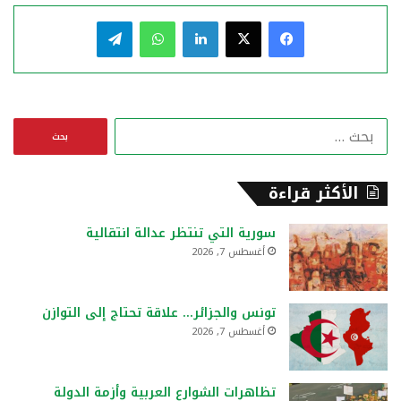
فيسبوك
‫X
لينكدإن
واتساب
تيلقرام
ا
ل
ب
ح
الأكثر قراءة
ث
ع
سورية التي تنتظر عدالة انتقالية
ن
أغسطس 7, 2026
:
تونس والجزائر… علاقة تحتاج إلى التوازن
أغسطس 7, 2026
تظاهرات الشوارع العربية وأزمة الدولة