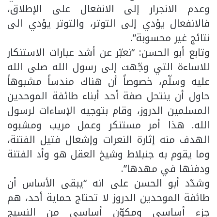
وعدم الانجرار إلى الانفعال على الإطلاق،
فالانفعال يؤدي إلى التوتر، والتوتر يؤدي الى
نتائج غير محسوبة”.
وتابع أبو الحسن: “نعبّر عن أشد عبارات الاستنكار
للاساءة التي وجّهت إلى رسول الله صلى الله
عليه وسلّم، خصوصاً أن هناك مندساً مشبوهاً
حاول أن ينتحل صفة أحد أبناء طائفة الموحدين
المسلمين الدروز، وقام بتوجيه الإساءات لرسول
الله. هذا أمر مستنكر وعمل مريب ومشبوه
الهدف منه إثارة النعرات وإشعال فتيل الفتنة،
وما يقوم به جنبلاط وشيخ العقل هو وأد الفتنة
ودفنها في مهدها”.
وشدّد أبو الحسن على انه “يبقى الأساس أن
طائفة الموحدين الدروز لا تحتاج حماية أحد، هم
جزء أساسي ومكوّن أساسي من النسيج