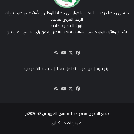
ملتقى وفضاء رحيب، للبحث والحوار في قضايا الوطن والأمة، على ضوء ثورات
الربيع العربي بعامة،
الثورة السورية بخاصة.
الأفكار والآراء الواردة في المقالات لاتعبر بالضرورة عن رأي ملتقى العروبيين
‫X
فيسبوك
‫YouTube
ملخص
الموقع
RSS
الرئيسية
|
من نحن
|
تواصل معنا
| سياسة الخصوصية
‫X
فيسبوك
‫YouTube
ملخص
الموقع
RSS
جميع الحقوق محفوظة لـ ملتقى العروبيين © 2026م
تطوير:
أحمد الكياري