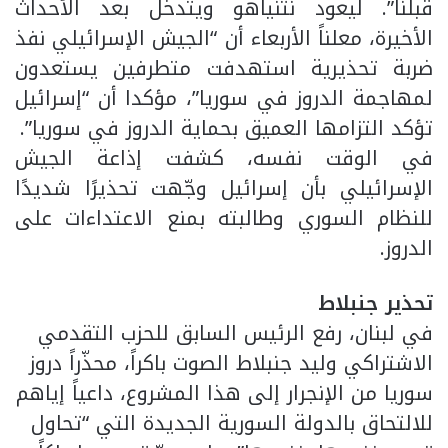
قبلنا”. ليعود نتنياهو ويتدخّل بعد الأحداث
الأخيرة، معلناً الأربعاء أن “الجيش الإسرائيلي نفذ
ضربة تحذيرية استهدفت متطرفين يستعدون
لمهاجمة الدروز في سوريا”، مؤكدا أن “إسرائيل
تؤكد التزامها العميق بحماية الدروز في سوريا”.
في الوقت نفسه، كشفت إذاعة الجيش
الإسرائيلي بأن إسرائيل وجّهت تحذيرًا شديدًا
للنظام السوري وطالبته بمنع الاعتداءات على
الدروز.
تحذير جنبلاط
في لبنان، رفع الرئيس السابق للحزب التقدمي
الاشتراكي وليد جنبلاط الصوت باكراً، محذّراً دروز
سوريا من الإنجرار إلى هذا المشروع، داعياً إياهم
للالتحاق بالدولة السورية الجديدة التي “تحاول