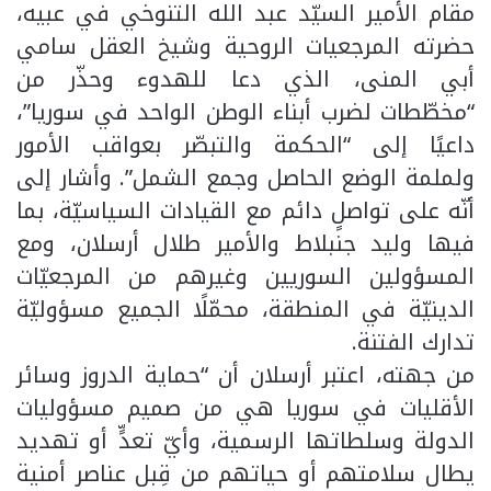
مقام الأمير السيّد عبد الله التنوخي في عبيه،
حضرته المرجعيات الروحية وشيخ العقل سامي
أبي المنى، الذي دعا للهدوء وحذّر من
“مخطّطات لضرب أبناء الوطن الواحد في سوريا”،
داعيًا إلى “الحكمة والتبصّر بعواقب الأمور
ولملمة الوضع الحاصل وجمع الشمل”. وأشار إلى
أنّه على تواصلٍ دائم مع القيادات السياسيّة، بما
فيها وليد جنبلاط والأمير طلال أرسلان، ومع
المسؤولين السوريين وغيرهم من المرجعيّات
الدينيّة في المنطقة، محمّلًا الجميع مسؤوليّة
تدارك الفتنة.
من جهته، اعتبر أرسلان أن “حماية الدروز وسائر
الأقليات في سوريا هي من صميم مسؤوليات
الدولة وسلطاتها الرسمية، وأيّ تعدٍّ أو تهديد
يطال سلامتهم أو حياتهم من قِبل عناصر أمنية