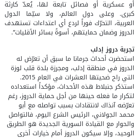
أو عسكرية أو فصائل تابعة لها، يُعدّ كارثة
كبرى. وعلى دول العالم، ولا سيّما الدول
العربية، التحرّك فوراً لردع أي اعتداءات تستهدف
الدروز وضمان حمايتهم، أسوةً بسائر الأقليات”.
تجربة دروز إدلب
استحضرت أحداث جرمانا ما سبق أن تعرّض له
الدروز في منطقة إدلب، ومجرزة بلدة قلب لوزة
التي راح ضحيتها العشرات في العام 2015.
استذكر جنبلاط هذه الأحداث، مؤكداً استعداده
لتكرار ما فعله حينها من أجل حماية الدروز، رغم
تعرّضه آنذاك لانتقادات بسبب تواصله مع أبو
محمد الجولاني، الرئيس الشرع اليوم، فالتواصل
والحوار مع القيادة السورية الجديدة هو الطريق
الوحيد، وإلا سيكون الدروز أمام خيارات أخرى