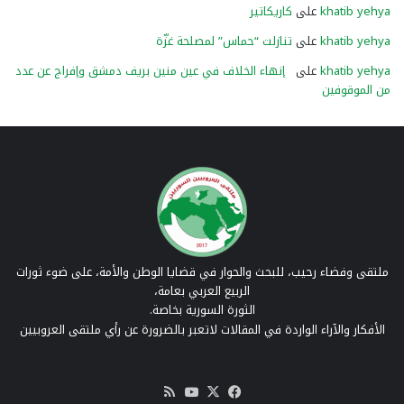
khatib yehya
على
كاريكاتير
khatib yehya
على
تنازلت “حماس” لمصلحة غزّة
khatib yehya
على
إنهاء الخلاف في عين منين بريف دمشق وإفراج عن عدد
من الموقوفين
ملتقى وفضاء رحيب، للبحث والحوار في قضايا الوطن والأمة، على ضوء ثورات
الربيع العربي بعامة،
الثورة السورية بخاصة.
الأفكار والآراء الواردة في المقالات لاتعبر بالضرورة عن رأي ملتقى العروبيين
‫X
فيسبوك
‫YouTube
ملخص