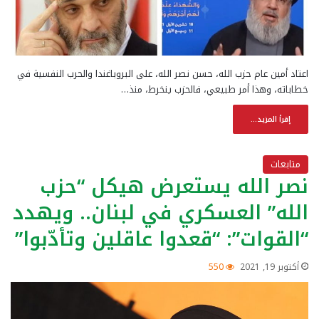
اعتاد أمين عام حزب الله، حسن نصر الله، على البروباغندا والحرب النفسية في
خطاباته، وهذا أمر طبيعي، فالحزب ينخرط، منذ…
إقرأ المزيد...
متابعات
نصر الله يستعرض هيكل “حزب
الله” العسكري في لبنان.. ويهدد
“القوات”: “قعدوا عاقلين وتأدّبوا”
أكتوبر 19, 2021
550