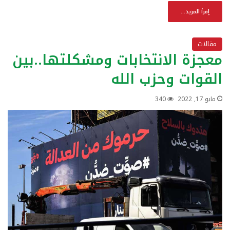
إقرأ المزيد...
مقالات
معجزة الانتخابات ومشكلتها..بين
القوات وحزب الله
مايو 17, 2022
340