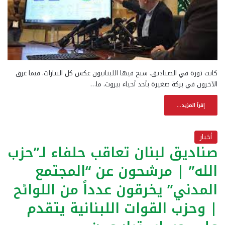
كانت ثورة في الصناديق. سبح فيها اللبنانيون عكس كل التيارات. فيما غرق
الآخرون في بركة صغيرة بأحد أحياء بيروت. ما…
إقرأ المزيد...
أخبار
صناديق لبنان تعاقب حلفاء لـ”حزب
الله” | مرشحون عن “المجتمع
المدني” يخرقون عدداً من اللوائح
| وحزب القوات اللبنانية يتقدم