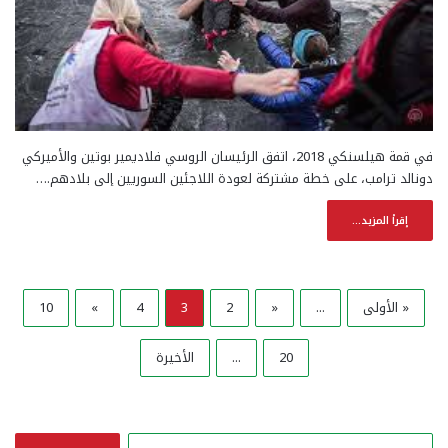
في قمة هيلسنكي 2018، اتفق الرئيسان الروسي فلاديمير بوتين والأميركي
دونالد ترامب، على خطة مشتركة لعودة اللاجئين السوريين إلى بلادهم.…
إقرأ المزيد...
« الأولى
...
«
2
3
4
»
10
20
...
الأخيرة
ا