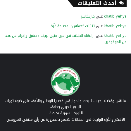
أحدث التعليقات
khatib yehya
على
كاريكاتير
khatib yehya
على
تنازلت “حماس” لمصلحة غزّة
khatib yehya
على
إنهاء الخلاف في عين منين بريف دمشق وإفراج عن عدد
من الموقوفين
ملتقى وفضاء رحيب، للبحث والحوار في قضايا الوطن والأمة، على ضوء ثورات
الربيع العربي بعامة،
الثورة السورية بخاصة.
الأفكار والآراء الواردة في المقالات لاتعبر بالضرورة عن رأي ملتقى العروبيين