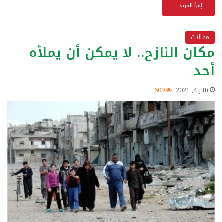
إقرأ المزيد...
مقالات
مكان النازح.. لا يمكن أن يملأه
أحد
يناير 4, 2021
609