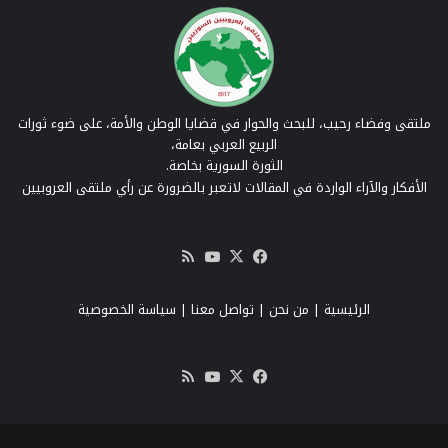
ملتقى وفضاء رحيب، للبحث والحوار في قضايا الوطن والأمة، على ضوء ثورات
الربيع العربي بعامة،
الثورة السورية بخاصة.
الأفكار والآراء الواردة في المقالات لاتعبر بالضرورة عن رأي ملتقى العروبيين
‫X
فيسبوك
‫YouTube
ملخص
الموقع
RSS
الرئيسية
|
من نحن
|
تواصل معنا
| سياسة الخصوصية
‫X
فيسبوك
‫YouTube
ملخص
الموقع
RSS