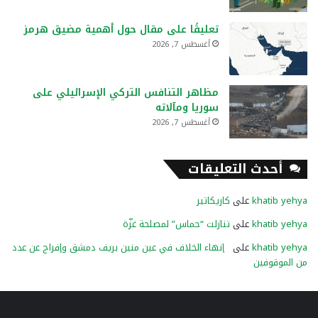
تعليقًا على مقال حول أهمية مضيق هرمز
أغسطس 7, 2026
مظاهر التنافس التركي الإسرائيلي على
سوريا ومآلاته
أغسطس 7, 2026
أحدث التعليقات
khatib yehya
على
كاريكاتير
khatib yehya
على
تنازلت “حماس” لمصلحة غزّة
khatib yehya
على
إنهاء الخلاف في عين منين بريف دمشق وإفراج عن عدد
من الموقوفين