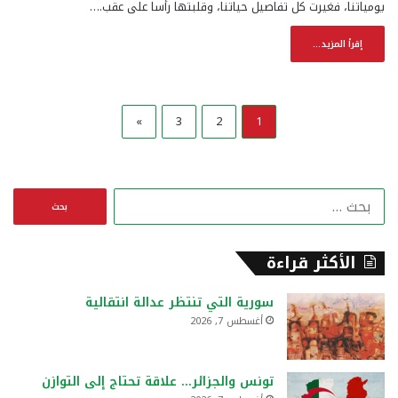
يومياتنا، فغيرت كل تفاصيل حياتنا، وقلبتها رأسا على عقب.…
إقرأ المزيد...
»
3
2
1
ا
ل
ب
ح
الأكثر قراءة
ث
ع
سورية التي تنتظر عدالة انتقالية
ن
أغسطس 7, 2026
:
تونس والجزائر… علاقة تحتاج إلى التوازن