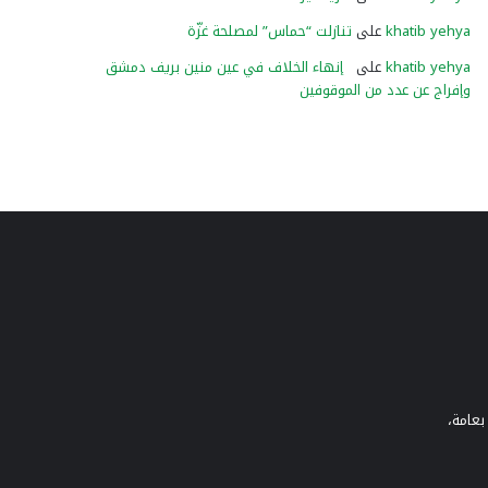
khatib yehya
على
تنازلت “حماس” لمصلحة غزّة
khatib yehya
على
إنهاء الخلاف في عين منين بريف دمشق
وإفراج عن عدد من الموقوفين
بعامة،