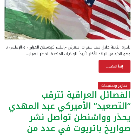
للمرة الثانية خلال ست سنوات، يتعرض «إقليم كردستان العراق» («الإقليم»)،
وهو الجزء من البلاد الأكثر تأييداً للولايات المتحدة، لخطر انهيار…
إقرأ المزيد...
تقارير وتحقيقات
الفصائل العراقية تترقب
“التصعيد” الأميركي عبد المهدي
يحذر وواشنطن تواصل نشر
صواريخ باتريوت في عدد من