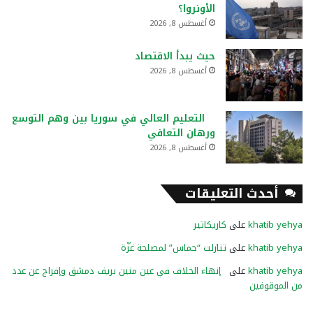
الأونروا؟
أغسطس 8, 2026
حيث يبدأ الاقتصاد
أغسطس 8, 2026
التعليم العالي في سوريا بين وهم التوسع
ورهان التعافي
أغسطس 8, 2026
أحدث التعليقات
khatib yehya
على
كاريكاتير
khatib yehya
على
تنازلت “حماس” لمصلحة غزّة
khatib yehya
على
إنهاء الخلاف في عين منين بريف دمشق وإفراج عن عدد
من الموقوفين