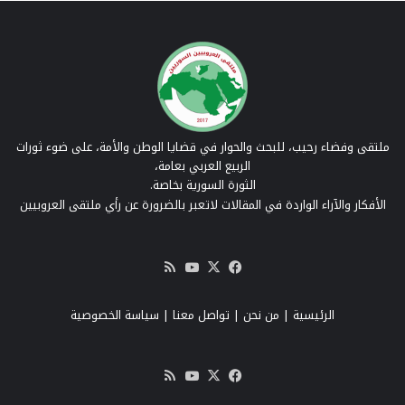
ملتقى وفضاء رحيب، للبحث والحوار في قضايا الوطن والأمة، على ضوء ثورات
الربيع العربي بعامة،
الثورة السورية بخاصة.
الأفكار والآراء الواردة في المقالات لاتعبر بالضرورة عن رأي ملتقى العروبيين
‫X
فيسبوك
‫YouTube
ملخص
الموقع
RSS
الرئيسية
|
من نحن
|
تواصل معنا
| سياسة الخصوصية
‫X
فيسبوك
‫YouTube
ملخص
الموقع