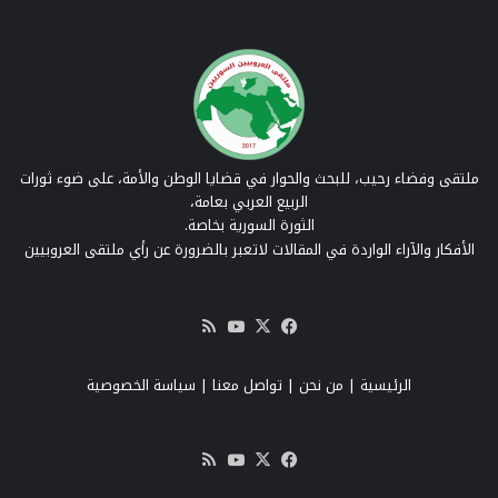
ملتقى وفضاء رحيب، للبحث والحوار في قضايا الوطن والأمة، على ضوء ثورات
الربيع العربي بعامة،
الثورة السورية بخاصة.
الأفكار والآراء الواردة في المقالات لاتعبر بالضرورة عن رأي ملتقى العروبيين
‫X
فيسبوك
‫YouTube
ملخص
الموقع
RSS
الرئيسية
|
من نحن
|
تواصل معنا
| سياسة الخصوصية
‫X
فيسبوك
‫YouTube
ملخص
الموقع