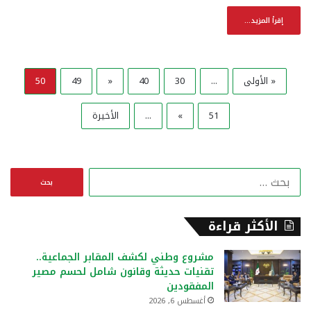
إقرأ المزيد...
« الأولى
...
30
40
«
49
50
51
»
...
الأخيرة
ا
ل
ب
ح
الأكثر قراءة
ث
ع
مشروع وطني لكشف المقابر الجماعية..
ن
تقنيات حديثة وقانون شامل لحسم مصير
:
المفقودين
أغسطس 6, 2026