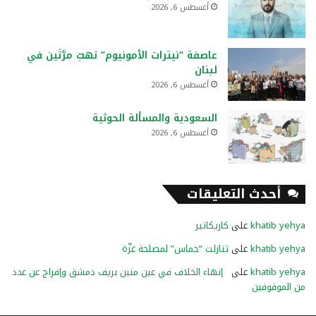
أغسطس 6, 2026
عاصفة “نيترات الأمونيوم” تهبّ مرَّتَين في
لبنان
أغسطس 6, 2026
السعودية والمسألة الحوثية
أغسطس 6, 2026
أحدث التعليقات
khatib yehya
على
كاريكاتير
khatib yehya
على
تنازلت “حماس” لمصلحة غزّة
khatib yehya
على
إنهاء الخلاف في عين منين بريف دمشق وإفراج عن عدد
من الموقوفين