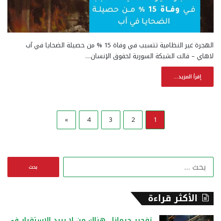
الهجرة غير النظامية تتسبب في وفاة 15 % من حصيلة الضحايا في آب
لاهاي – قالت الشبكة السورية لحقوق الإنسان…
إقرأ المزيد...
»
4
3
2
1
ا
ل
ب
ح
الأكثر قراءة
ث
ع
تفجير جرمانا.. هناك من لا يريد الاستقرار في