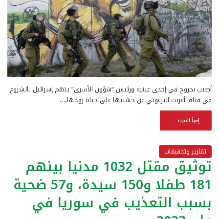
أصيب بجروح في إحدى عينيه ورئيس “شؤون الأسرى” يتهم إسرائيل بالشروع
في قتله. أعربت البرغوثي عن خشيتها على حياة زوجها،…
إقرأ المزيد...
تقارير وتحقيقات
توثيق مقتل 1032 مدنيا بينهم
181 طفلا و150 سيدة، و57 ضحية
بسبب التعذيب في سوريا في