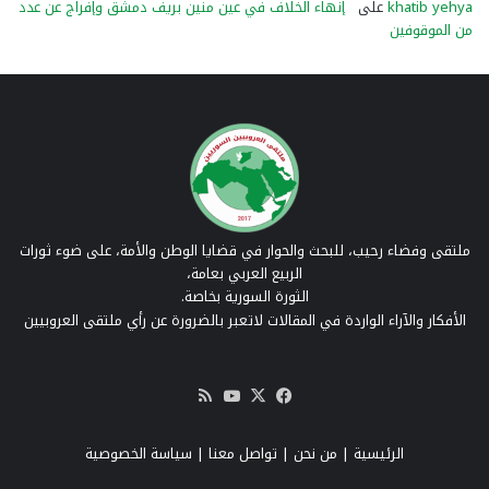
khatib yehya
على
إنهاء الخلاف في عين منين بريف دمشق وإفراج عن عدد
من الموقوفين
ملتقى وفضاء رحيب، للبحث والحوار في قضايا الوطن والأمة، على ضوء ثورات
الربيع العربي بعامة،
الثورة السورية بخاصة.
الأفكار والآراء الواردة في المقالات لاتعبر بالضرورة عن رأي ملتقى العروبيين
‫X
فيسبوك
‫YouTube
ملخص
الموقع
RSS
الرئيسية
|
من نحن
|
تواصل معنا
| سياسة الخصوصية