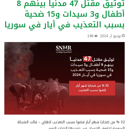
توثيق مقتل 47 مدنياً بينهم 8
أطفال و3 سيدات و15 ضحية
بسبب التعذيب في أيار في سوريا
يونيو 2, 2024
248
32 % من ضحايا شهر أيار قضوا بسبب التعذيب لاهاي – قالت الشبكة
السورية لحقوق الإنسان في تقريرها الصادر اليوم…