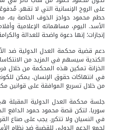
تحول محمود حمود من شاب ثائر في سور
على الروح الإنسانية التي لا تقهر. مُدفوع
حطم محمود حواجز الخوف الخاصة به، معلنً
الأسد. اليوم، مساهماته الإعلامية وأفلا
إنجازات؛ إنها دعوة واضحة للعدالة والكرامة 
دعم قضية محكمة العدل الدولية ضد الأسد
الكندية سيسهم في المزيد من الانتكاسات
الخزانة تمكين هذه المحكمة من خلال فر
في انتهاكات حقوق الإنسان. يمكن للكون
من خلال تسريع الموافقة على قوانين مكاف
جلسة محكمة العدل الدولية المقبلة هي
سوريا. لتكن قصة محمود حمود الدافع الذي 
في النسيان ولا تتكرر. يجب على صناع القر
لجمع الدعم الدولي للقضية ضد نظام الأسد.