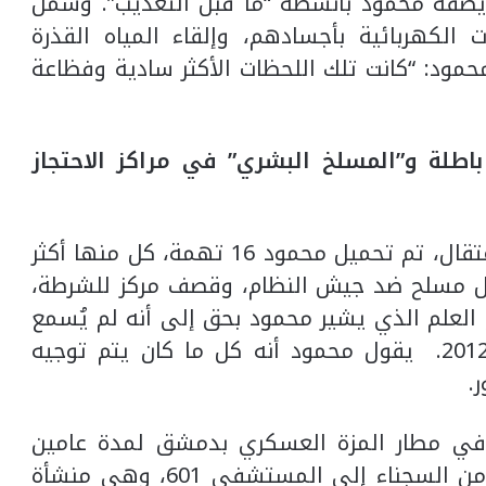
يصفه محمود بأنشطة “ما قبل التعذيب”. وشمل
 الكهربائية بأجسادهم، وإلقاء المياه القذرة
مود: “كانت تلك اللحظات الأكثر سادية وفظاعة
 باطلة و”المسلخ البشري” في مراكز الاحتجاز
بعد أن تحمل عشرة أشهر مرهقة في الاعتقال، تم تحميل محمود 16 تهمة، كل منها أكثر
تل مسلح ضد جيش النظام، وقصف مركز للشرطة،
و العلم الذي يشير محمود بحق إلى أنه لم يُسمع
به فعليًا في سوريا خلال عامي 2011 و2012. يقول محمود أنه كل ما كان يتم توجيه
.
ة في مطار المزة العسكري بدمشق لمدة عامين
ونصف إضافيين. وهنا، شهد نقل العديد من السجناء إلى المستشفى 601، وهي منشأة