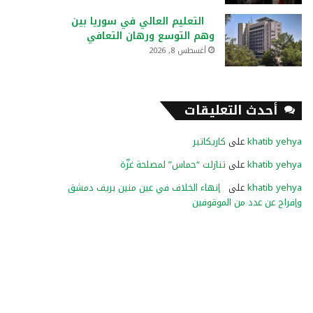
التعليم العالي في سوريا بين
وهم التوسع ورهان التعافي
أغسطس 8, 2026
أحدث التعليقات
khatib yehya
على
كاريكاتير
khatib yehya
على
تنازلت “حماس” لمصلحة غزّة
khatib yehya
على
إنهاء الخلاف في عين منين بريف دمشق
وإفراج عن عدد من الموقوفين