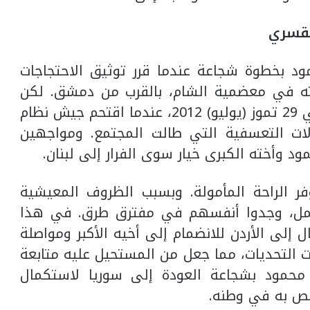
القسري
 بخطوة شجاعة عندما قرر توثيق الاحتجاجات
ه في معضمية الشام، بالقرب من دمشق. لكن
نشاطه الثائر للشباب واجه واقعًا قاسيًا في 29 تموز (يوليو) 2012، عندما اقتحم جيش نظام
لات التعسفية التي طالت المجتمع. ومواجهين
د وأخته الكبرى خيار سوى الفرار إلى لبنان.
فر الراحة المأمولة. وبسبب الظروف المعيشية
العمل، وجدوا أنفسهم في مفترق طرق. في هذا
ل إلى الأردن للانضمام إلى أخيه الأكبر ومواصلة
 التحديات، مما جعل من المستحيل عليه متابعة
ر محمود بشجاعة العودة إلى سوريا لاستكمال
ربص به في وطنه.