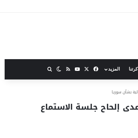
‫X
فيسبوك
‫YouTube
ملخص الموقع RSS
بحث عن
الوضع المظلم
كرتنا
المزيد
لية بشأن سوريا
دى إلحاح جلسة الاستماع