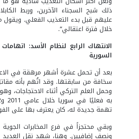
ولعل أكثر أشكال التعذيب سادية هو ما 
ذلك شبح السجناء الآخرين، وربط الكابلات
عليهم قبل بدء التعذيب الفعلي. ويقول مح
خلال فترة اعتقالي”.
الانتهاك الرابع لنظام الأسد: اتهامات
السورية
سخافة من سابقتها. وقد اتُهم بأنه مقا
وحمل العلم التركي أثناء الاحتجاجات، وه
تهمة جديدة له، كان يعترف بها على الفور
وبقي محتجزاً في فرع المخابرات الجوي