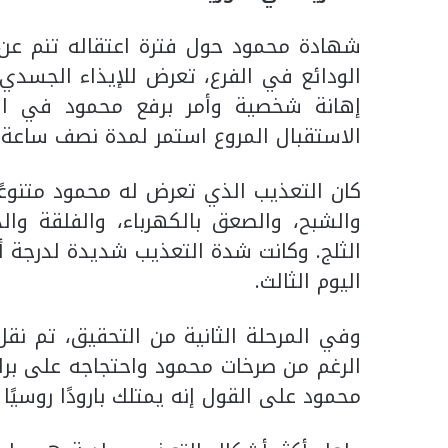
شهادة محمود حول فترة اعتقاله تنم عن
الودائع في الفرع، تعرض للإيذاء الجسدي 
إهانة شخصية وأمر برفع محمود في ال
الاستقبال المروع استمر لمدة نصف ساعة.
كان التعذيب الذي تعرض له محمود متنوعًا
والشبح، والصعق بالكهرباء، والفلقة والد
الثلج. وكانت شدة التعذيب شديدة لدرجة 
اليوم الثالث.
وفي المرحلة الثانية من التحقيق، تم نق
الرغم من صرخات محمود واحتجاجه على براءت
محمود على القول إنه يمتلك بارودًا روسيًا من طراز AK-47، وهو سلاح لم يك