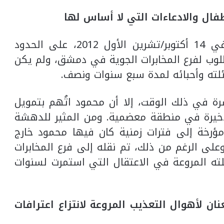
أطفال والادعاءات التي لا أساس لها
اتخذت حياة محمود منعطفاً مدمراً آخر في 14 أكتوبر/تشرين الأول 2012، على الحدود
مطلوب لفرع المخابرات الجوية في دمشق، ولم يكن
ئلته وأحبائه لمدة سبع سنوات ونصف.
ة في ذلك الوقت، إلا أن محمود اتُهم بتمويل
خيرة في منطقة معضمية. ومن المثير للدهشة
مؤرخة إلى فترات زمنية كان فيها محمود خارج
لى الرغم من ذلك، تم نقله إلى فرع المخابرات
لته المروعة في الاعتقال التي استمرت لسنوات
نان لأهوال التعذيب المروعة لانتزاع اعترافات