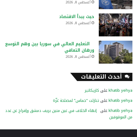
أغسطس 8, 2026
حيث يبدأ الاقتصاد
أغسطس 8, 2026
التعليم العالي في سوريا بين وهم التوسع
ورهان التعافي
أغسطس 8, 2026
أحدث التعليقات
khatib yehya
على
كاريكاتير
khatib yehya
على
تنازلت “حماس” لمصلحة غزّة
khatib yehya
على
إنهاء الخلاف في عين منين بريف دمشق وإفراج عن عدد
من الموقوفين