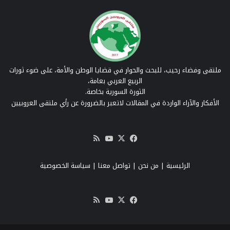
ملتقى وفضاء رحيب، للبحث والحوار في قضايا الوطن والأمة، على ضوء ثورات
الربيع العربي بعامة،
الثورة السورية بخاصة.
الأفكار والآراء الواردة في المقالات لاتعبر بالضرورة عن رأي ملتقى العروبيين
‫X
فيسبوك
‫YouTube
ملخص
الموقع
RSS
الرئيسية
|
من نحن
|
تواصل معنا
| سياسة الخصوصية
‫X
فيسبوك
‫YouTube
ملخص
الموقع
RSS