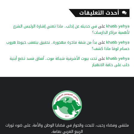
أحدث التعليقات
khatib yehya
على
في حديثه عن إدلب.. ماذا تعني إشارة الرئيس الشرع
لأهمية مراكز الدارسات؟
khatib yehya
على
بدأ من شقة فاخرة مهجورة.. تحقيق يتعقب خيوط هروب
حسام لوقا ماذا كشف؟
khatib yehya
على
تحت بيوت الأشرفية شبكة موت.. أنفاق قسد تضع أبنية
حلب على حافة الانهيار
ملتقى وفضاء رحيب، للبحث والحوار في قضايا الوطن والأمة، على ضوء ثورات
الربيع العربي بعامة،