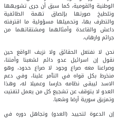
الوطنية والقومية، كما سبق أن جرى تشويهها
وتلطيخ صورتها بإلصاق تهمة الطائفية
والتطرف بها، وتحميلها مسؤولية ما اقترفته
داعش والقاعدة وأمثالهما ومشتقاتهما من
جرائم وارهاب.
نحن لا نفتعل الحقائق ولا نزيف الواقع حين
نقول إن اسرائيل عدو دائم لشعبنا وأمتنا،
وصراعنا معه صراع وجود لا صراع حدود، وهو
منخرط بكل قواه في التآمر علينا، وفي دعم
الاسد ليبقى نظامه حارسا وعميلا له، وهذا
العدو لا يتوقف عن تشجيع كل من يعمل لتفتيت
وتمزيق سورية أرضا وشعبا.
إن الدعوة لتحييد (العدو) وتجاهل دوره في