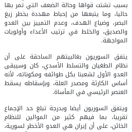
بسبب تشتت قواها وحالة الضعف التي تمر بها
حاليا، وما يتبعها من إحباط مهددة بخطر زيغ
البصر، وضياع الهدف، وعدم التمييز بين العدو
والصديق، والخلط في ترتيب الأعداء وأولويات
المواجهة.
يتفق السوريون بغالبيتهم الساحقة على أن
نظام الطغيان والتسلط الأسدي، كان وسيبقى
العدو الأول لشعبنا بكل طوائفه ومكوناته، لأنه
أساس الكارثة ومصدر العلة، وبإسقاطه يسقط
العنصر الرئيسي في المأساة.
ويتفق السوريون أيضا وبدرجة تبلغ حد الإجماع
تقريبا، بما فيهم كثير من الموالين للنظام
الخائن، على أن إيران هي العدو الأخطر لسورية،