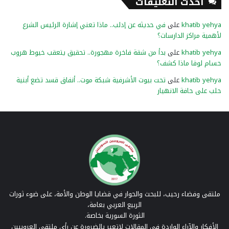
أحدث التعليقات
khatib yehya
على
في حديثه عن إدلب.. ماذا تعني إشارة الرئيس الشرع
لأهمية مراكز الدارسات؟
khatib yehya
على
بدأ من شقة فاخرة مهجورة.. تحقيق يتعقب خيوط هروب
حسام لوقا ماذا كشف؟
khatib yehya
على
تحت بيوت الأشرفية شبكة موت.. أنفاق قسد تضع أبنية
حلب على حافة الانهيار
ملتقى وفضاء رحيب، للبحث والحوار في قضايا الوطن والأمة، على ضوء ثورات
الربيع العربي بعامة،
الثورة السورية بخاصة.
الأفكار والآراء الواردة في المقالات لاتعبر بالضرورة عن رأي ملتقى العروبيين