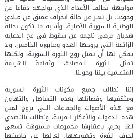
مواجهة تحالف الأعداء الذي نواجهه دفاعا عن
وجودنا. بل تعبر عن حالة انحراف عميق عن مبادئ
الوطنية السورية الأصلية، وأشبه ما تكون بحالة
هذيان مرضي ناجمة عن سقوط في فخ الدعاية
الزائفة التي يروجها العدو وطابوره الخامس. ولا
يمكن لها أن تمثل روح الثورة السورية، ولكنها
تمثل الثورة المضادة، وثقافة الهزيمة
المتفشية بيننا وحولنا.
إننا نطالب جميع مكونات الثورة السورية
ومثقفيها وفصائلها بعدم التساهل والتهاون
مع هذه الأصوات والجماعات التي تروج لمثل
هذه الدعوات والأفكار المريبة، ونطالب بالتصدي
لها بحزم، باعتبارها مجموعات مشبوهة تسعى
لحرف الثورة وتشويهها، لعزلها عن حاضنتها