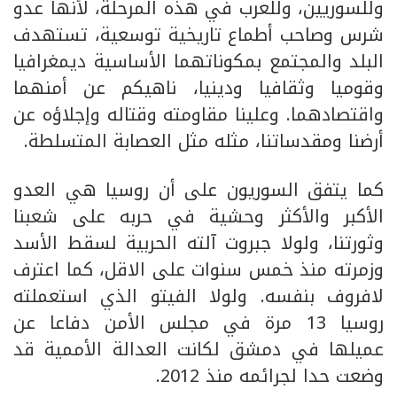
وللسوريين، وللعرب في هذه المرحلة، لأنها عدو
شرس وصاحب أطماع تاريخية توسعية، تستهدف
البلد والمجتمع بمكوناتهما الأساسية ديمغرافيا
وقوميا وثقافيا ودينيا، ناهيكم عن أمنهما
واقتصادهما. وعلينا مقاومته وقتاله وإجلاؤه عن
أرضنا ومقدساتنا، مثله مثل العصابة المتسلطة.
كما يتفق السوريون على أن روسيا هي العدو
الأكبر والأكثر وحشية في حربه على شعبنا
وثورتنا، ولولا جبروت آلته الحربية لسقط الأسد
وزمرته منذ خمس سنوات على الاقل، كما اعترف
لافروف بنفسه. ولولا الفيتو الذي استعملته
روسيا 13 مرة في مجلس الأمن دفاعا عن
عميلها في دمشق لكانت العدالة الأممية قد
وضعت حدا لجرائمه منذ 2012.