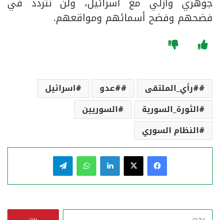
جوهري وأزلي مع اسرائيل، ولن نتردد في
فضحهم وفضح أسمائهم ومواقعهم.
#رأي_الملتقى
#عدو
اسرائيل
الثورة_السورية
السوريين
النظام السوري
فيسبوك
‫X
لينكدإن
واتساب
تيلقرام
ا