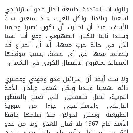
والولايات المتحدة بطبيعة الحال عدو استراتيجي
لشعبنا وبلادنا، ولكل العرب، منذ سبعين سنة
للأسف، منذ أن اختارت أن تكون نصيرا وحاميا
وسندا ثابتا للكيان الصهيوني. ومع أننا لسنا
الآن في حالة حرب معها، إلا أن الصراع قد
يتصاعد معها في أي لحظة، بسبب موقفها
المساند لمشروع الانفصال الكردي في الشمال.
ولا شك أيضا أن اسرائيل عدو وجودي ومصيري
دائم لشعبنا وبلدنا ولكل شعوب وبلدان الأمة
العربية، تحتل فلسطين التي تعتبر بالمنظور
التاريخي والاستراتيجي جزءا من سورية
الطبيعية. وتحتل الجولان منذ سلمها حافظ
الأسد عام 1967 بلا قتال للعدو. وما من عدو
أكثر من اسرائيل يتآمر على بلدنا وعلى بلدان