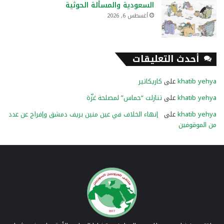
السعودية والمسألة الحوثية
أغسطس 6, 2026
أحدث التعليقات
khatib yehya
على
كاريكاتير
khatib yehya
على
تنازلت “حماس” لمصلحة غزّة
khatib yehya
على
إنهاء الخلاف في عين منين بريف دمشق وإفراج عن عدد
من الموقوفين