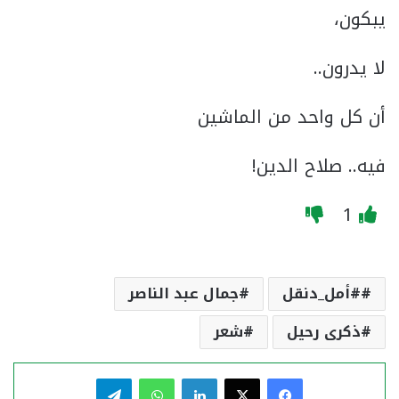
يبكون،
لا يدرون..
أن كل واحد من الماشين
فيه.. صلاح الدين!
1
#أمل_دنقل
جمال عبد الناصر
ذكرى رحيل
شعر
فيسبوك
‫X
لينكدإن
واتساب
تيلقرام