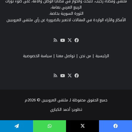
ملتقى وفضاء رحيب، للبحث والحوار في قضايا الوطن والأمة، على ضوء ثورات
الربيع العربي بعامة،
الثورة السورية بخاصة.
الأفكار والآراء الواردة في المقالات لاتعبر بالضرورة عن رأي ملتقى العروبيين
‫X
فيسبوك
‫YouTube
ملخص
الموقع
RSS
الرئيسية
|
من نحن
|
تواصل معنا
| سياسة الخصوصية
‫X
فيسبوك
‫YouTube
ملخص
الموقع
RSS
جميع الحقوق محفوظة لـ ملتقى العروبيين © 2026م
تطوير:
أحمد الكياري
فيسبوك
‫X
واتساب
تيلقرام