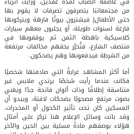
في عاصمة الضباب لمدة عقدين، ورأيت أثرياء
من مجتمعاتنا يتصرفون تصرفات لا يقوم بها
حتى الأطفالJ فيشترون بيوتًا فارهة ويتركونها
فارغة لسنوات طويلة، أو يجلبون معهم سيارات
كلاسيكية باهظة الثمن ثم يوقفونها في
منتصف الشارع، فتُحرَّر بحقهم مخالفات مرتفعة
من الشرطة فيدفعونها وهم يضحكون.
أما أكثر المشاهد غرابةً التي صادفتها شخصيًا
فكانت عندما رأيت شخصًا يرتدي ملابس غير
متناسقة إطلاقًا وذات ألوان فاتحة جدًا ويغني
بصوت مرتفع مصحوبًا بضحكات لافتة، ويبدو أن
المسكين كان تحت تأثير الكحول أو المخدرات،
وقد باتت وسائل الإعلام هنا تركز على أمثال
هؤلاء بوصفهم مادةً مسلية بين الحين والآخر