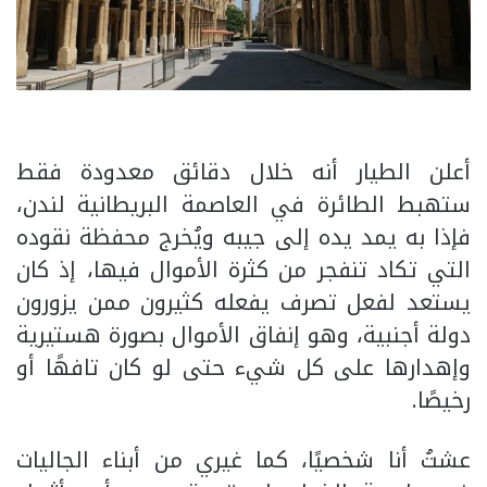
أعلن الطيار أنه خلال دقائق معدودة فقط
ستهبط الطائرة في العاصمة البريطانية لندن،
فإذا به يمد يده إلى جيبه ويُخرج محفظة نقوده
التي تكاد تنفجر من كثرة الأموال فيها، إذ كان
يستعد لفعل تصرف يفعله كثيرون ممن يزورون
دولة أجنبية، وهو إنفاق الأموال بصورة هستيرية
وإهدارها على كل شيء حتى لو كان تافهًا أو
رخيصًا.
عشتُ أنا شخصيًا، كما غيري من أبناء الجاليات