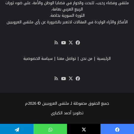
ملتقى وفضاء رحيب، للبحث والحوار في قضايا الوطن والأمة، على ضوء ثورات
الربيع العربي بعامة،
الثورة السورية بخاصة.
الأفكار والآراء الواردة في المقالات لاتعبر بالضرورة عن رأي ملتقى العروبيين
‫X
فيسبوك
‫YouTube
ملخص
الموقع
RSS
الرئيسية
|
من نحن
|
تواصل معنا
| سياسة الخصوصية
‫X
فيسبوك
‫YouTube
ملخص
الموقع
RSS
جميع الحقوق محفوظة لـ ملتقى العروبيين © 2026م
تطوير:
أحمد الكياري