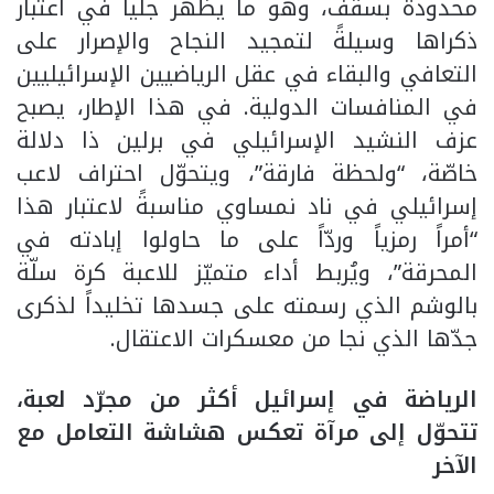
محدودة بسقف، وهو ما يظهر جلياً في اعتبار
ذكراها وسيلةً لتمجيد النجاح والإصرار على
التعافي والبقاء في عقل الرياضيين الإسرائيليين
في المنافسات الدولية. في هذا الإطار، يصبح
عزف النشيد الإسرائيلي في برلين ذا دلالة
خاصّة، “ولحظة فارقة”، ويتحوّل احتراف لاعب
إسرائيلي في ناد نمساوي مناسبةً لاعتبار هذا
“أمراً رمزياً وردّاً على ما حاولوا إبادته في
المحرقة”، ويُربط أداء متميّز للاعبة كرة سلّة
بالوشم الذي رسمته على جسدها تخليداً لذكرى
جدّها الذي نجا من معسكرات الاعتقال.
الرياضة في إسرائيل أكثر من مجرّد لعبة،
تتحوّل إلى مرآة تعكس هشاشة التعامل مع
الآخر