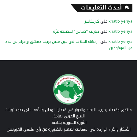
أحدث التعليقات
khatib yehya
على
كاريكاتير
khatib yehya
على
تنازلت “حماس” لمصلحة غزّة
khatib yehya
على
إنهاء الخلاف في عين منين بريف دمشق وإفراج عن عدد
من الموقوفين
ملتقى وفضاء رحيب، للبحث والحوار في قضايا الوطن والأمة، على ضوء ثورات
الربيع العربي بعامة،
الثورة السورية بخاصة.
الأفكار والآراء الواردة في المقالات لاتعبر بالضرورة عن رأي ملتقى العروبيين