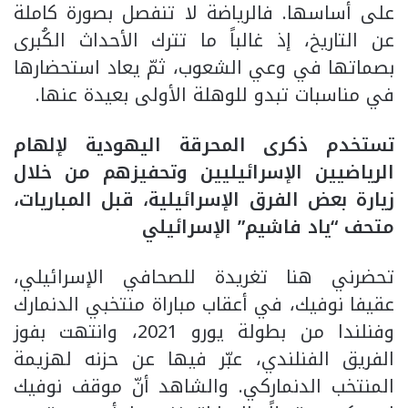
على أساسها. فالرياضة لا تنفصل بصورة كاملة
عن التاريخ، إذ غالباً ما تترك الأحداث الكُبرى
بصماتها في وعي الشعوب، ثمّ يعاد استحضارها
في مناسبات تبدو للوهلة الأولى بعيدة عنها.
تستخدم ذكرى المحرقة اليهودية لإلهام
الرياضيين الإسرائيليين وتحفيزهم من خلال
زيارة بعض الفرق الإسرائيلية، قبل المباريات،
متحف “ياد فاشيم” الإسرائيلي
تحضرني هنا تغريدة للصحافي الإسرائيلي،
عقيفا نوفيك، في أعقاب مباراة منتخبي الدنمارك
وفنلندا من بطولة يورو 2021، وانتهت بفوز
الفريق الفنلندي، عبّر فيها عن حزنه لهزيمة
المنتخب الدنماركي. والشاهد أنّ موقف نوفيك