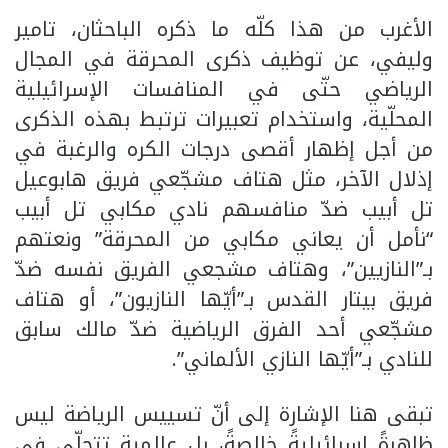
الأغرب من هذا كلّه ما ذكره الباحثان، تامير
وليفي، عن توظيف ذكرى المحرقة في المجال
الرياضي حتّى في المنافسات الإسرائيلية
المحلّية، واستخدام تعبيرات ترتبط بهذه الذكرى
من أجل إظهار أقصى درجات الكره والرغبة في
إذلال الآخر، مثل هتاف مشجّعي فريق هابوعيل
تل أبيب ضدّ منافسهم نادي مكابي تل أبيب
“نأمل أن يعاني مكابي من المحرقة” ونعتهم
بـ”النازيين”، وهتاف مشجعي الفريق نفسه ضدّ
فريق بيتار القدس بـ”أيّها النازيون”، أو هتاف
مشجّعي أحد الفرق الرياضية ضدّ مالك سابق
للنادي بـ”أيّها النازي الألماني”.
تبقى هنا الإشارة إلى أنّ تسييس الرياضة ليس
ظاهرةً إسرائيليةً خالصةً، بل عالمية تتجلّى في