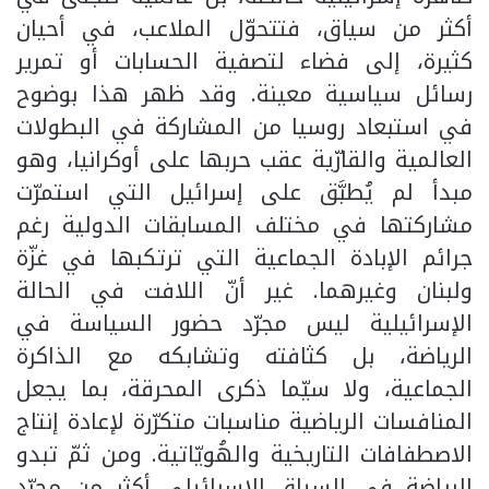
أكثر من سياق، فتتحوّل الملاعب، في أحيان
كثيرة، إلى فضاء لتصفية الحسابات أو تمرير
رسائل سياسية معينة. وقد ظهر هذا بوضوح
في استبعاد روسيا من المشاركة في البطولات
العالمية والقارّية عقب حربها على أوكرانيا، وهو
مبدأ لم يُطبَّق على إسرائيل التي استمرّت
مشاركتها في مختلف المسابقات الدولية رغم
جرائم الإبادة الجماعية التي ترتكبها في غزّة
ولبنان وغيرهما. غير أنّ اللافت في الحالة
الإسرائيلية ليس مجرّد حضور السياسة في
الرياضة، بل كثافته وتشابكه مع الذاكرة
الجماعية، ولا سيّما ذكرى المحرقة، بما يجعل
المنافسات الرياضية مناسبات متكرّرة لإعادة إنتاج
الاصطفافات التاريخية والهُويّاتية. ومن ثمّ تبدو
الرياضة في السياق الإسرائيلي أكثر من مجرّد