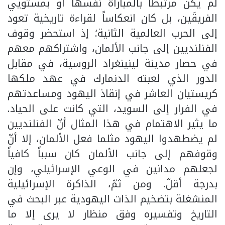
لم يكن مرتبطاً بالمباراة نفسها أو بمستويي
الفريقَين، بل كان انعكاساً لقراءة تاريخية تعود
إلى الحرب العالمية الثانية؛ إذ استحضر وقوف
الفنلنديين إلى جانب الألمان، واشتراكهم معهم
في حصار مدينة لينينغراد الروسية، في مقابل
الدور الذي لعبته الدنمارك في عهد ملكها
كريستيان العاشر في إنقاذ اليهود ومساعدتهم
في الفرار إلى السويد، التي كانت على الحياد.
ما يثير الاهتمام في هذا المثال أنّ الفنلنديين
لم يضطهدوا اليهود مثلما فعل الألمان، إلا أنّ
وقوفهم إلى جانب الألمان كان سبباً كافياً
لجعلهم مدانين في الوعي الإسرائيلي، وإن
بدرجة أقلّ. ومن ثمّ، الذاكرة الإسرائيلية
المنشغلة بتضخيم الذات اليهودية عبر البحث في
التاريخ وتفسيره وفق منظار لا يرى إلا ما