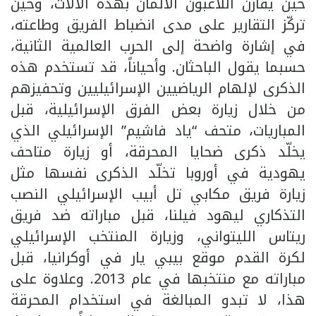
حين يُقارَن اللاعبون الألمان بهذه الآلات، وحين
تركّز التقارير على مدى انضباط الفريق وطاعته،
في إشارة واضحة إلى الحرب العالمية الثانية،
حسبما يقول الباحثان. وأحياناً، قد تستخدم هذه
الذكرى لإلهام الرياضيين الإسرائيليين وتحفيزهم
من خلال زيارة بعض الفرق الإسرائيلية، قبل
المباريات، متحف “ياد فاشيم” الإسرائيلي الذي
يخلّد ذكرى ضحايا المحرقة، أو زيارة متاحف
يهودية في أوروبا تخلّد الذكرى نفسها مثل
زيارة فريق مكابي تل أبيب الإسرائيلي النصب
التذكاري ليهود فيلنا، قبل مباراته ضد فريق
ريتاس الليتواني، وزيارة المنتخب الإسرائيلي
لكرة القدم موقع بيبي يار في أوكرانيا، قبل
مباراته مع منتخبها في عام 2013. وعلاوة على
هذا، لا تبدو المبالغة في استخدام المحرقة