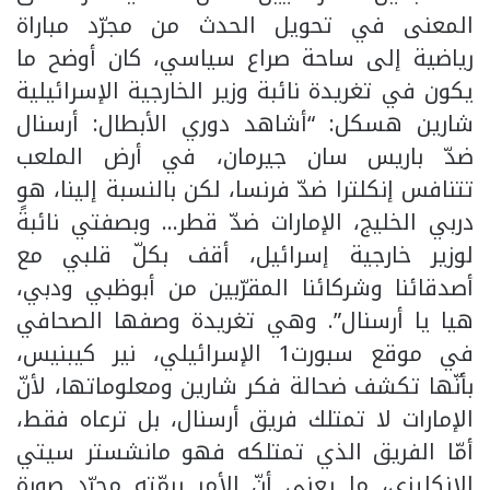
المعنى في تحويل الحدث من مجرّد مباراة
رياضية إلى ساحة صراع سياسي، كان أوضح ما
يكون في تغريدة نائبة وزير الخارجية الإسرائيلية
شارين هسكل: “أشاهد دوري الأبطال: أرسنال
ضدّ باريس سان جيرمان، في أرض الملعب
تتنافس إنكلترا ضدّ فرنسا، لكن بالنسبة إلينا، هو
دربي الخليج، الإمارات ضدّ قطر… وبصفتي نائبةً
لوزير خارجية إسرائيل، أقف بكلّ قلبي مع
أصدقائنا وشركائنا المقرّبين من أبوظبي ودبي،
هيا يا أرسنال”. وهي تغريدة وصفها الصحافي
في موقع سبورت1 الإسرائيلي، نير كيبنيس،
بأنّها تكشف ضحالة فكر شارين ومعلوماتها، لأنّ
الإمارات لا تمتلك فريق أرسنال، بل ترعاه فقط،
أمّا الفريق الذي تمتلكه فهو مانشستر سيتي
الإنكليزي، ما يعني أنّ الأمر برمّته مجرّد صورة