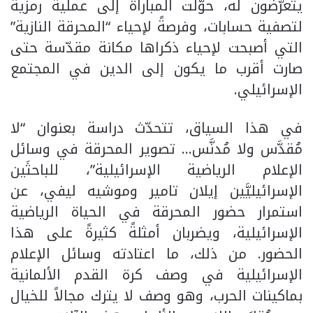
يتعرّضون له، حوّلت المباراة إلى عملية رمزية
لتصفية حسابات، وفرصةً لإحياء “المحرقة النازية”
التي أصبحت لإحياء ذكراها مكانة مقدّسة حتى
صارت أقرب ما يكون إلى الدين في المجتمع
الإسرائيلي.
في هذا السياق، تتحدّث دراسة بعنوان “لا
مُقدَّس ولا مُدنَّس… تصوير المحرقة في وسائل
الإعلام الرياضية الإسرائيلية”، للباحثَين
الإسرائيليَّين إيلان تامير وموشيه ليفي، عن
استمرار حضور المحرقة في الحياة الرياضية
الإسرائيلية، ويضربان أمثلةً كثيرةً على هذا
الحضور. من ذلك، ما اعتادته وسائل الإعلام
الإسرائيلية في وصف كرة القدم الألمانية
بماكينات الحرب، وهو وصف لا يترك مجالاً للخيال