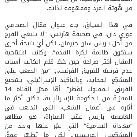
من هُويّة الفرد ومفهومه لذاته.
في هذا السياق، جاء عنوان مقال الصحافي
عوزي دان، في صحيفة هآرتس، “لا ينبغي الفرح
من أجل باريس سان جيرمان، لكن أيّ نتيجة أخرى
ستكون ظالمة لكرة القدم”. وكانت افتتاحية
المقال أكثر صراحةً حين خطّ قلم الكاتب أسباب
عدم فرحته للفريق الفرنسي: “من الصعب على
المشجّع المحايد، وبالتأكيد الإسرائيلي، تشجيع
الفريق المملوك لقطر”. أمّا محرّر القناة 14
المقرّبة من الحكومة الإسرائيلية، فكان أكثر ما
أثاره في أعمال الشغب، التي اندلعت في
العاصمة باريس عقب المباراة، هو مظاهر
“معاداة السامية” التي عبّر عنها واحد من
المشجّعين الفرنسيين. لكن ما يُظهر عمقَ