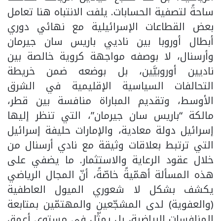
ساحةً لتصفية الحسابات. يلفت الانتباه هنا تعامل
بعض القطاعات الإسرائيلية مع نهائي دوري
أبطال أوروبا بين ناديي باريس سان جيرمان
وأرسنال، لا بوصفه مواجهة كروية خالصة بين
ناديين أوروبيَّين، بل بوضعه ضمن خريطة
التحالفات السياسية الإقليمية في الشرق
الأوسط، وتقديم المباراة منافسة بين قطر،
مالكة “باريس سان جيرمان”، التي تنظر إليها
إسرائيل دولة معادية، والإمارات حليفة إسرائيل
التي ترتبط بعلاقات وثيقة مع نادي أرسنال من
خلال عقود الرعاية والاستثمار. ما يضفي على
هذه المسألة أهمّيةً خاصّةً، أنّ المجال الرياضي
يكشف بشكل لا شعوري الميول العاطفية
(والعفوية) لدى المشجّعين والمهتمّين بمتابعة
المنافسات الرياضية، بل يمثّل في مستوى أعمق