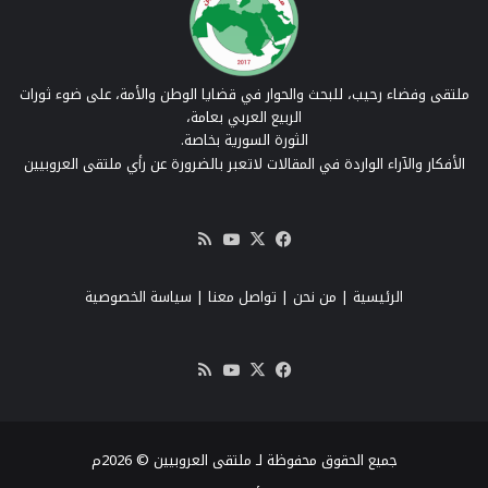
ملتقى وفضاء رحيب، للبحث والحوار في قضايا الوطن والأمة، على ضوء ثورات
الربيع العربي بعامة،
الثورة السورية بخاصة.
الأفكار والآراء الواردة في المقالات لاتعبر بالضرورة عن رأي ملتقى العروبيين
‫X
فيسبوك
‫YouTube
ملخص
الموقع
RSS
الرئيسية
|
من نحن
|
تواصل معنا
| سياسة الخصوصية
‫X
فيسبوك
‫YouTube
ملخص
الموقع
RSS
جميع الحقوق محفوظة لـ ملتقى العروبيين © 2026م