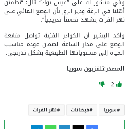
وفي منشور له على “فيس بوك” قال: “نطمئن
أهلنا في الرقة ودير الزور بأن الوضع المائي على
نهر الفرات يشهد تحسناً تدريجياً”.
وأكد البشير أن الكوادر الفنية تواصل متابعة
الوضع على مدار الساعة لضمان عودة مناسيب
المياه إلى مستوياتها الطبيعية بشكل تدريجي.
المصدر:تلفزيون سوريا
2
سوريا
فيضانات
نهر الفرات
فيسبوك
‫X
لينكدإن
واتساب
تيلقرام