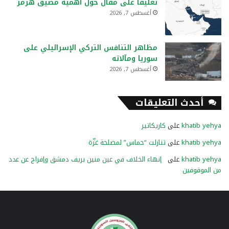
تعليقًا على مقال حول أهمية مضيق هرمز
أغسطس 7, 2026
مظاهر التنافس التركي الإسرائيلي على
سوريا ومآلاته
أغسطس 7, 2026
أحدث التعليقات
khatib yehya
على
كاريكاتير
khatib yehya
على
تنازلت “حماس” لمصلحة غزّة
khatib yehya
على
إنهاء الخلاف في عين منين بريف دمشق وإفراج عن عدد
من الموقوفين