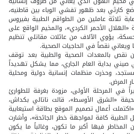
 في مخيم الهول الذي يعاني من ظروف إنسانية
ضع كارثي بعد ظهور تفشي الوباء بين قاطنيه،
بة ثلاثة عاملين من الطواقم الطبية بفيروس
«الهلال الأحمر الكردي»، والمخيم الواقع على
فظة الحسكة، يؤوي الآلاف من عائلات مقاتلي تنظيم
يعاني نقصاً في الحاجيات الصحية.
ن نقص بالمعدات الصحية والطبية بعد توقف
 صيني بداية العام الجاري، مما يشكل تهديداً
مستجد، وحذرت منظمات إنسانية دولية ومحلية
ر المرض.
كز العزل بمخيم الهول 80 سريراً في المرحلة الأولى، مزودة بغرفة للطوارئ
صحيفة «الشرق الأوسط»، قالت ناتالي بكداش،
: «اكتملت أعمال تصميم الموقع بطاقة استيعابية
وسائل الطبية كافة لمواجهة خطر الجائحة»، وأشارت
المخاطر فيها أكبر ما تكون، وغالباً ما يكون