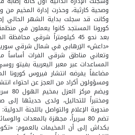
وسجلت الإدارة الذاتية أول حالة إصابة
وصحية كارثية، وحذرت إدارة المخيم من و
وكانت قد سجلت بداية الشهر الحالي إصا
كورونا المستجد كانوا يعملون في منظمة 
بعد نحو 45 كيلومتراً شرقي محا
«داعش» الإرهابي في شمال شرقي سوريا و
وتعاني مناطق شرقي الفرات أساساً م
المساعدات عبر معبر اليعربية بفيتو روسي
مضاعفاً يفرضه انتشار فيروس كورونا ال
ومسؤولون أكراد من العجز عن احتواء انتشا
ويضم مر
ومختبراً للتحاليل، ولدى حديثها إلى 
مندوبة الإعلام والتواصل باللجنة الدولية
تضم 80 سريراً، مجهزة بالمعدات وال
بكداش إلى أن المخيمات بالعموم: «تكون 