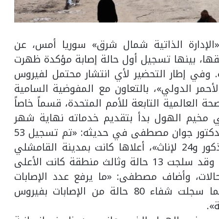
«الإدارة الذاتية شمال شرق» سوريا أمس، عن
 مناطقها، بينها تسجيل أول حالة إصابة مؤكدة ظهرت
 وفي إطار التحضير لأي انتشار محتمل لفيروس
الأحمر الدولي»، بالتعاون مع المفوضية السامية
 العالمية التابعة للأمم المتحدة، قسماً خاصاً
مواجهة جائحة «كوفيد – 19» في مخيم الهول بدأ بتقديم خدماته نهاية شهر
يوليو (تموز) الماضي. وقال مدير الصحة الدكتور جوان مصطفى في حديثه: «تم تسجيل 53
إصابة جديدة بفيروس كورونا، بينها 29 لذكور و24 لإناث»، أعلاها كانت بمدينة القامشلي
حيث سجلت 19 حالة، تليها مدينة الطبقة وقد سلجت 13 حالة وثالث منطقة كانت الأعلى
مدينة الحسكة حيث بلغ عددها 6 حالات، وأضاف مصطفى: «ما يرفع عدد الإصابات
المسجلة في مناطق الإدارة إلى 478 كما سجلت شفاء 80 حالة من الإصابات بفيروس