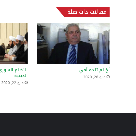
مقالات ذات صلة
أخ لم تلده أمي
النظام السور
الدينية
مايو 26, 2020
مايو 22, 2020