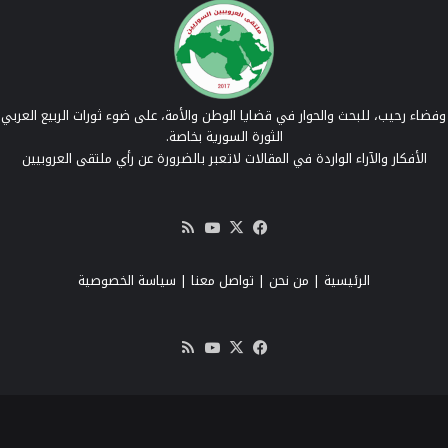
فضاء رحيب، للبحث والحوار في قضايا الوطن والأمة، على ضوء ثورات الربيع العربي 
الثورة السورية بخاصة.
الأفكار والآراء الواردة في المقالات لاتعبر بالضرورة عن رأي ملتقى العروبيين
‫X
فيسبوك
‫YouTube
ملخص
الموقع
RSS
الرئيسية
|
من نحن
|
تواصل معنا
| سياسة الخصوصية
‫X
فيسبوك
‫YouTube
ملخص
الموقع
RSS