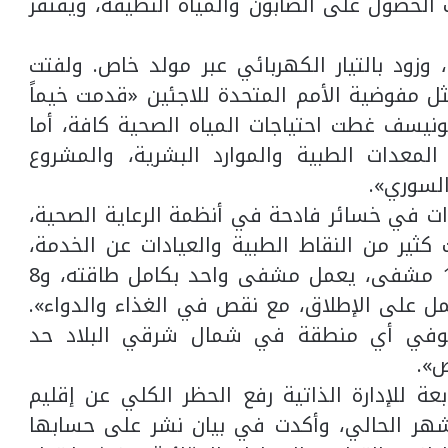
ب الحصول على الصابون والمياه النظيفة، ويفتقر
وزود بالتيار الكهربائي عبر مولد خاص. ولفتت
ثل مفوضية الأمم المتحدة للاجئين «قدمت خيماً
ليونيسف غطت احتياجات المياه الصحية كافة، أما
لمعدات الطبية والموارد البشرية، والمشروع
السوري».
نزاع الدائر في سوريا منذ 9 سنوات في خسائر فادحة في أنظمة الرعاية الصحية،
ثير من النقاط الطبية والعيادات عن الخدمة،
وبحسب ناتالي بكداش، فإنه «من أصل 16 مشفى، يعمل مشفى واحد بكامل طاقته، و8
تعمل بطاقة جزئية، و7 لا تعمل على الإطلاق، مع نقص في الغذاء والدواء».
توفي أي منطقة في شمال شرقي البلاد حد
ة للإدارة الذاتية رفع الحظر الكلي عن إقليم
لشهر الحالي، وأكدت في بيان نشر على حسابها