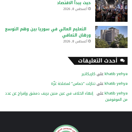
حيث يبدأ الاقتصاد
أغسطس 8, 2026
التعليم العالي في سوريا بين وهم التوسع
ورهان التعافي
أغسطس 8, 2026
أحدث التعليقات
khatib yehya
على
كاريكاتير
khatib yehya
على
تنازلت “حماس” لمصلحة غزّة
khatib yehya
على
إنهاء الخلاف في عين منين بريف دمشق وإفراج عن عدد
من الموقوفين