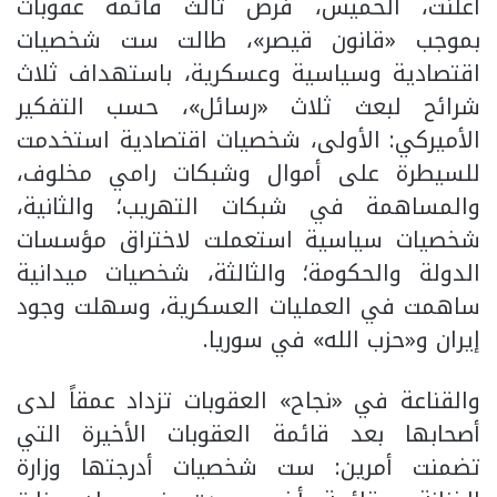
أعلنت، الخميس، فرض ثالث قائمة عقوبات
بموجب «قانون قيصر»، طالت ست شخصيات
اقتصادية وسياسية وعسكرية، باستهداف ثلاث
شرائح لبعث ثلاث «رسائل»، حسب التفكير
الأميركي: الأولى، شخصيات اقتصادية استخدمت
للسيطرة على أموال وشبكات رامي مخلوف،
والمساهمة في شبكات التهريب؛ والثانية،
شخصيات سياسية استعملت لاختراق مؤسسات
الدولة والحكومة؛ والثالثة، شخصيات ميدانية
ساهمت في العمليات العسكرية، وسهلت وجود
إيران و«حزب الله» في سوريا.
والقناعة في «نجاح» العقوبات تزداد عمقاً لدى
أصحابها بعد قائمة العقوبات الأخيرة التي
تضمنت أمرين: ست شخصيات أدرجتها وزارة