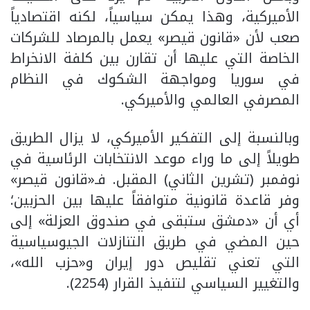
الأميركية، وهذا يمكن سياسياً، لكنه اقتصادياً
صعب لأن «قانون قيصر» يعمل بالمرصاد للشركات
الخاصة التي عليها أن تقارن بين كلفة الانخراط
في سوريا ومواجهة الشكوك في النظام
المصرفي العالمي والأميركي.
وبالنسبة إلى التفكير الأميركي، لا يزال الطريق
طويلاً إلى ما وراء موعد الانتخابات الرئاسية في
نوفمبر (تشرين الثاني) المقبل. فـ«قانون قيصر»
وفر قاعدة قانونية متوافقاً عليها بين الحزبين؛
أي أن «دمشق ستبقى في صندوق العزلة» إلى
حين المضي في طريق التنازلات الجيوسياسية
التي تعني تقليص دور إيران و«حزب الله»،
والتغيير السياسي لتنفيذ القرار (2254).