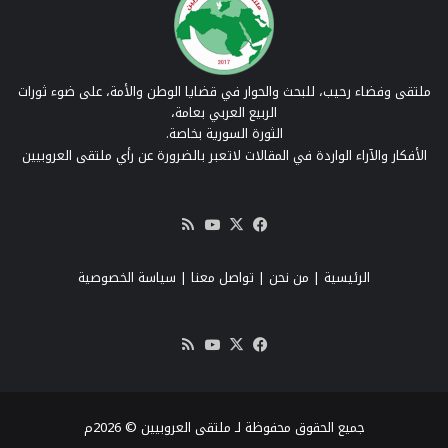
ملتقى وفضاء رحيب، للبحث والحوار في قضايا الوطن والأمة، على ضوء ثورات
الربيع العربي بعامة،
الثورة السورية بخاصة.
الأفكار والآراء الواردة في المقالات لاتعبر بالضرورة عن رأي ملتقى العروبيين
‫X
فيسبوك
‫YouTube
ملخص
الموقع
RSS
الرئيسية
|
من نحن
|
تواصل معنا
| سياسة الخصوصية
‫X
فيسبوك
‫YouTube
ملخص
الموقع
RSS
جميع الحقوق محفوظة لـ ملتقى العروبيين © 2026م