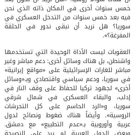
خمس سنوات أخرى في المكان ذاته الذي نحن
فيه بعد خمس سنوات من التدخل العسكري في
سوريا؟ هل نريد أن نبقى ندور في الحلقة
المفرغة؟».
العقوبات ليست الأداة الوحيدة التي تستخدمها
واشنطن، بل هناك وسائل أخرى: دعم مباشر وغير
مباشر للغارات الإسرائيلية على «مواقع إيرانية»
في سوريا، ودعم سياسي واقتصادي وبـ«وسائل
أخرى» لجهود تركيا للحفاظ على وقف النار في
إدلب، والبقاء العسكري في شمال شرقي
سوريا، و«الرد الحاسم على كل التحرشات
الروسية». وأيضاً هناك ضغوط ونصائح لدول
عربية وأوروبية بـ«عدم التطبيع» مع دمشق.
وبعض الدول العربية لم يرد على النصيحة