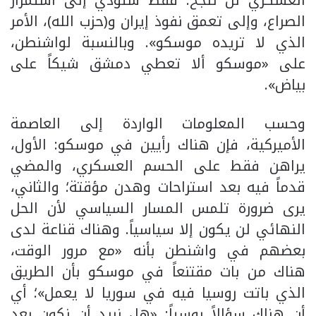
العسكري لن تنجح؛ فقط ستؤدي إلى استمرار
الصراع، وإلى تعمق نفوذ إيران و(حزب الله)، الأمر
الذي لا تريده موسكو». وبالنسبة لواشنطن،
على «موسكو ألا تعطي دمشق شيكاً على
بياض».
وحسب المعلومات الواردة إلى العاصمة
الأميركية، فإن هناك رأيين في موسكو: الأول،
يراهن فقط على الحسم العسكري، والمضي
قدماً فيه بعد استراحات وهدن مؤقتة؛ والثاني،
يرى ضرورة تلمس المسار السياسي لأن الحل
النهائي لن يكون إلا سياسياً. وهناك قناعة لدى
بعضهم في واشنطن بأنه «مع مرور الوقت،
هناك من بات مقتنعاً في موسكو بأن الطريق
الذي باتت روسيا فيه في سوريا لا يعمل»؛ أي
أن هناك سؤالاً روسياً: «هل نريد أن نكون بعد