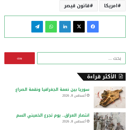
امريكا
قانون قيصر
فيسبوك
‫X
لينكدإن
واتساب
تيلقرام
ا
ل
ب
ح
الأكثر قراءة
ث
ع
سوريا بين نعمة الجغرافيا ونقمة الصراع
ن
أغسطس 8, 2026
:
انتصار العراق.. يوم تجرع الخميني السم
أغسطس 8, 2026