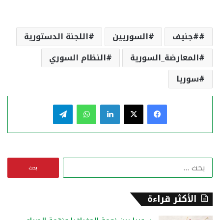
#جنيف
السوريين
اللجنة الدستورية
المعارضة_السورية
النظام السوري
سوريا
فيسبوك
‫X
لينكدإن
واتساب
تيلقرام
ا
ل
ب
ح
الأكثر قراءة
ث
ع