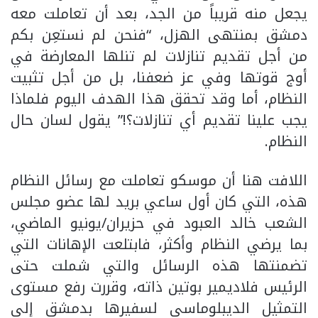
يجعل منه قريباً من الجد، بعد أن تعاملت معه
دمشق بمنتهى الهزل، “فنحن لم نستعِن بكم
من أجل تقديم تنازلات لم تنلها المعارضة في
أوج قوتها وفي عز ضعفنا، بل من أجل تثبيت
النظام، أما وقد تحقق هذا الهدف اليوم فلماذا
يجب علينا تقديم أي تنازلات؟!” يقول لسان حال
النظام.
اللافت هنا أن موسكو تعاملت مع رسائل النظام
هذه، التي كان أول ساعي بريد لها عضو مجلس
الشعب خالد العبود في حزيران/يونيو الماضي،
بما يرضي النظام وأكثر، فابتلعت الإهانات التي
تضمنتها هذه الرسائل والتي شملت حتى
الرئيس فلاديمير بوتين ذاته، وقررت رفع مستوى
التمثيل الديبلوماسي لسفيرها بدمشق إلى