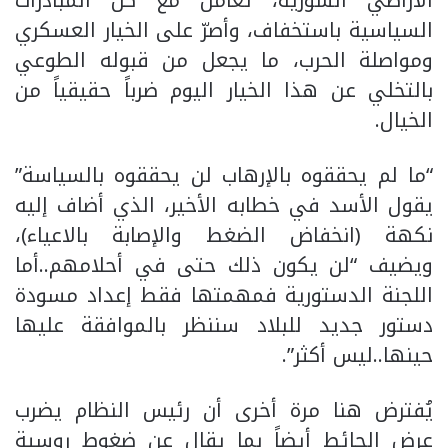
الأراضي السورية، تعامل مع كل المبادرات
السياسية باستخفاف، وأصرّ على الخيار العسكري
ومواصلة الحرب، ما يجعل من قبوله الطوعي
بالتخلي عن هذا الخيار اليوم ضرباً حقيقياً من
الخيال.
“ما لم يحققوه بالإرهاب لن يحققوه بالسياسة”
يقول الأسد في خطابه الأخير، الذي أضاف إليه
نكهة (انخفاض الضغط والإصابة بالاعياء)،
ويضيف “لن يكون ذلك حتى في أحلامهم..أما
اللجنة الدستورية فمهمتها فقط إعداد مسودة
دستور جديد للبلاد سننظر بالموافقة عليها
حينها..ليس أكثر”.
يُفترض هنا مرة أخرى أن رئيس النظام يضرب
عرض الحائط أيضاً بما يقال عن ضغوط روسية