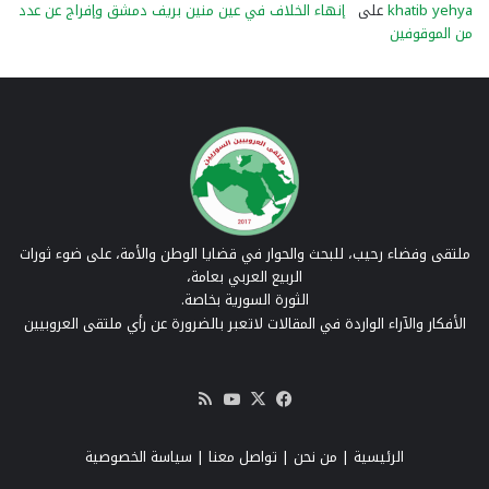
khatib yehya
على
إنهاء الخلاف في عين منين بريف دمشق وإفراج عن عدد
من الموقوفين
ملتقى وفضاء رحيب، للبحث والحوار في قضايا الوطن والأمة، على ضوء ثورات
الربيع العربي بعامة،
الثورة السورية بخاصة.
الأفكار والآراء الواردة في المقالات لاتعبر بالضرورة عن رأي ملتقى العروبيين
‫X
فيسبوك
‫YouTube
ملخص
الموقع
RSS
الرئيسية
|
من نحن
|
تواصل معنا
| سياسة الخصوصية