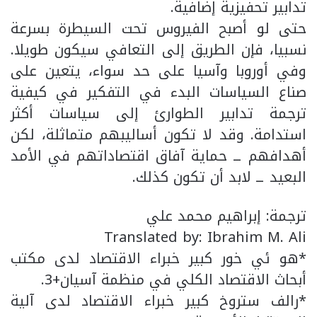
تدابير تحفيزية إضافية.
حتى لو أصبح الفيروس تحت السيطرة بسرعة
نسبيا، فإن الطريق إلى التعافي سيكون طويلا.
وفي أوروبا وآسيا على حد سواء، يتعين على
صناع السياسات البدء في التفكير في كيفية
ترجمة تدابير الطوارئ إلى سياسات أكثر
استدامة. وقد لا تكون أساليبهم متماثلة، لكن
أهدافهم ــ حماية آفاق اقتصاداتهم في الأمد
البعيد ــ لابد أن تكون كذلك.
ترجمة: إبراهيم محمد علي
Translated by: Ibrahim M. Ali
*هو ئي خور كبير خبراء الاقتصاد لدى مكتب
أبحاث الاقتصاد الكلي في منظمة آسيان+3.
*رالف ستروخ كبير خبراء الاقتصاد لدى آلية