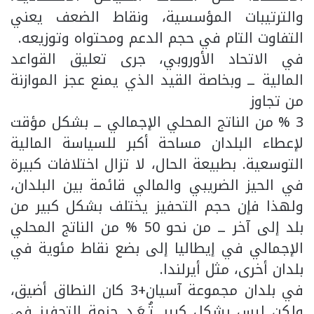
والترتيبات المؤسسية، ونقاط الضعف يعني
التفاوت التام في حجم الدعم ومحتواه وتوزيعه.
في الاتحاد الأوروبي، جرى تعليق القواعد
المالية ــ وبخاصة القيد الذي يمنع عجز الموازنة
من تجاوز
3 % من الناتج المحلي الإجمالي ــ بشكل مؤقت
لإعطاء البلدان مساحة أكبر للسياسة المالية
التوسعية. بطبيعة الحال، لا تزال اختلافات كبيرة
في الحيز الضريبي والمالي قائمة بين البلدان،
ولهذا فإن حجم التحفيز يختلف بشكل كبير من
بلد إلى آخر ــ من نحو 50 % من الناتج المحلي
الإجمالي في إيطاليا إلى بضع نقاط مئوية في
بلدان أخرى، مثل أيرلندا.
في بلدان مجموعة آسيان+3 كان النطاق أضيق،
ولكن ليس بشكل كبير. تُـعَـد حزمة التحفيز في