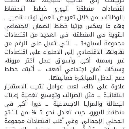
تُـرجِـمَـت إلى أساليب متباينة. فقد فضلت
اقتصادات منطقة اليورو خطط الاحتفاظ
بالوظائف، من خلال تعويض العمل لوقت قصير ــ
وهو ما يعكس جزئيا خطط الضمان الاجتماعي
القوية في المنطقة. في العديد من اقتصادات
مجموعة آسيان+3 ــ التي تميل على الرغم من
تفاوتها الاقتصادي إلى الاحتواء على اقتصادات
غير رسمية أكبر، وأسواق عمل أكثر مرونة،
وشبكات أمان اجتماعي أضعف ــ أثبتت خطط
دعم الدخل المباشرة فعاليتها.
علاوة على ذلك، لعبت عوامل تثبيت الاستقرار
التلقائية ــ مثل الضرائب وتوسيع تغطية إعانات
البطالة والمزايا الاجتماعية ــ دورا أكبر في
منطقة اليورو، حيث تعادل نحو 5 % من الناتج
المحلي الإجمالي. وفي أغلب اقتصادات مجموعة