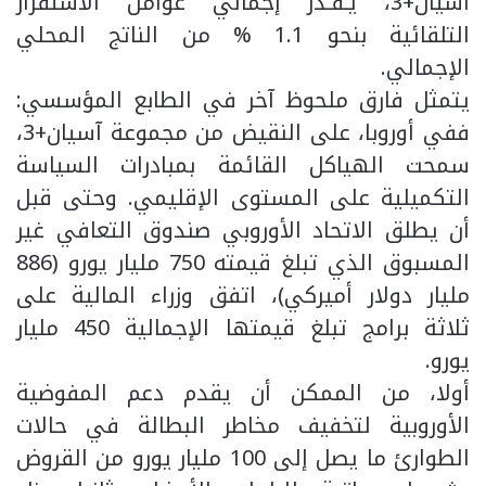
آسيان+3، يُـقَـدَّر إجمالي عوامل الاستقرار
التلقائية بنحو 1.1 % من الناتج المحلي
الإجمالي.
يتمثل فارق ملحوظ آخر في الطابع المؤسسي:
ففي أوروبا، على النقيض من مجموعة آسيان+3،
سمحت الهياكل القائمة بمبادرات السياسة
التكميلية على المستوى الإقليمي. وحتى قبل
أن يطلق الاتحاد الأوروبي صندوق التعافي غير
المسبوق الذي تبلغ قيمته 750 مليار يورو (886
مليار دولار أميركي)، اتفق وزراء المالية على
ثلاثة برامج تبلغ قيمتها الإجمالية 450 مليار
يورو.
أولا، من الممكن أن يقدم دعم المفوضية
الأوروبية لتخفيف مخاطر البطالة في حالات
الطوارئ ما يصل إلى 100 مليار يورو من القروض