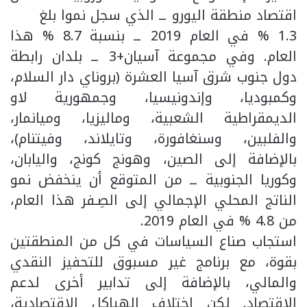
اقتصاد منطقة اليورو ــ الذي سجل نموا بلغ
1.3 % في العام 2019 ــ بنسبة 8.7 % هذا
العام. وفي مجموعة آسيان+3 ــ بلدان رابطة
دول جنوب شرق آسيا العشرة (بروناي دار السلام،
وكمبوديا، وإندونيسيا، وجمهورية لاو
الديمقراطية الشعبية، وماليزيا، وميانمار،
والفلبين، وسنغافورة، وتايلاند، وفيتنام)،
بالإضافة إلى الصين، وهونج كونج، واليابان،
وكوريا الجنوبية ــ من المتوقع أن ينخفض نمو
الناتج المحلي الإجمالي إلى الصِـفر هذا العام،
من 4.8 % في العام 2019.
استجاب صناع السياسات في كل من المنطقتين
بقوة، مع برنامج غير مسبوق للتحفيز النقدي
والمالي، بالإضافة إلى تدابير أخرى لدعم
الاقتصاد. لكن اختلاف الهياكل الاقتصادية،