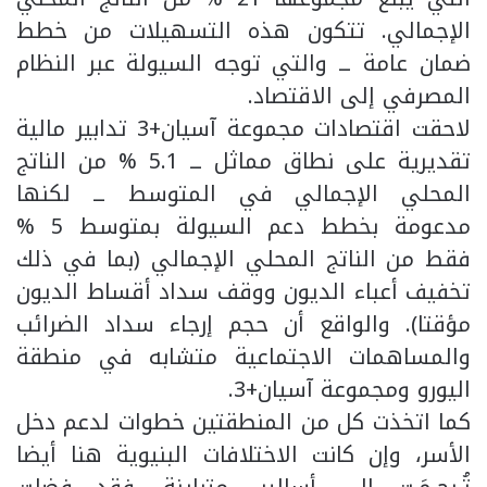
الإجمالي. تتكون هذه التسهيلات من خطط
ضمان عامة ــ والتي توجه السيولة عبر النظام
المصرفي إلى الاقتصاد.
لاحقت اقتصادات مجموعة آسيان+3 تدابير مالية
تقديرية على نطاق مماثل ــ 5.1 % من الناتج
المحلي الإجمالي في المتوسط ــ لكنها
مدعومة بخطط دعم السيولة بمتوسط 5 %
فقط من الناتج المحلي الإجمالي (بما في ذلك
تخفيف أعباء الديون ووقف سداد أقساط الديون
مؤقتا). والواقع أن حجم إرجاء سداد الضرائب
والمساهمات الاجتماعية متشابه في منطقة
اليورو ومجموعة آسيان+3.
كما اتخذت كل من المنطقتين خطوات لدعم دخل
الأسر، وإن كانت الاختلافات البنيوية هنا أيضا