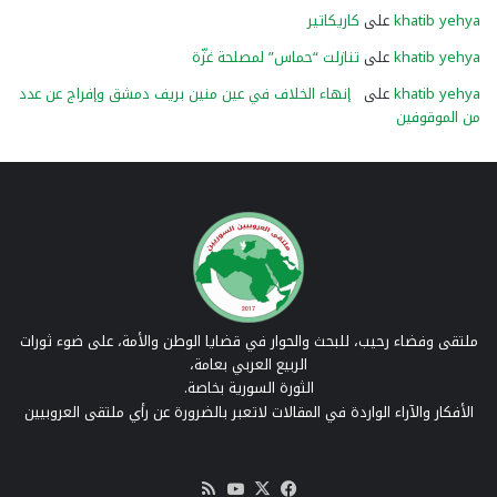
khatib yehya
على
كاريكاتير
khatib yehya
على
تنازلت “حماس” لمصلحة غزّة
khatib yehya
على
إنهاء الخلاف في عين منين بريف دمشق وإفراج عن عدد
من الموقوفين
ملتقى وفضاء رحيب، للبحث والحوار في قضايا الوطن والأمة، على ضوء ثورات
الربيع العربي بعامة،
الثورة السورية بخاصة.
الأفكار والآراء الواردة في المقالات لاتعبر بالضرورة عن رأي ملتقى العروبيين
‫X
فيسبوك
‫YouTube
ملخص