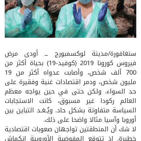
سنغافورة/مدينة لوكسمبورج ــ أودى مرض
فيروس كورونا 2019 (كوفيد-19) بحياة أكثر من
700 ألف شخص، وأصابت عدواه أكثر من 19
مليون شخص، ودمر اقتصادات غنية وفقيرة على
حد السواء. ولكن حتى في حين يواجه معظم
العالم ركودا غير مسبوق، كانت الاستجابات
السياسة متفاوتة بشكل حاد. ويُـعَـد التباين بين
أوروبا وآسيا مثالا واضحا على ذلك.
لا شك أن المنطقتين تواجهان صعوبات اقتصادية
خطيرة. إذ تتوقع المفوضية الأوروبية انكماش