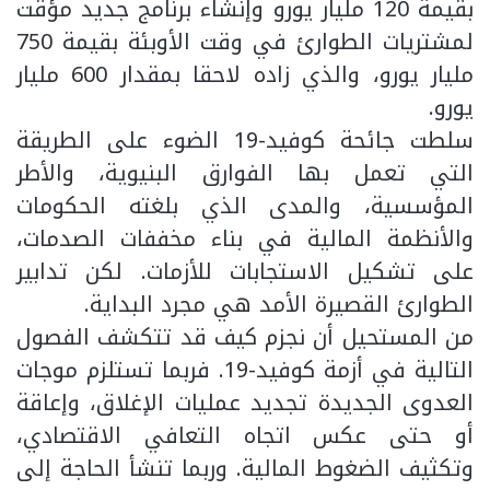
بقيمة 120 مليار يورو وإنشاء برنامج جديد مؤقت
لمشتريات الطوارئ في وقت الأوبئة بقيمة 750
مليار يورو، والذي زاده لاحقا بمقدار 600 مليار
يورو.
سلطت جائحة كوفيد-19 الضوء على الطريقة
التي تعمل بها الفوارق البنيوية، والأطر
المؤسسية، والمدى الذي بلغته الحكومات
والأنظمة المالية في بناء مخففات الصدمات،
على تشكيل الاستجابات للأزمات. لكن تدابير
الطوارئ القصيرة الأمد هي مجرد البداية.
من المستحيل أن نجزم كيف قد تتكشف الفصول
التالية في أزمة كوفيد-19. فربما تستلزم موجات
العدوى الجديدة تجديد عمليات الإغلاق، وإعاقة
أو حتى عكس اتجاه التعافي الاقتصادي،
وتكثيف الضغوط المالية. وربما تنشأ الحاجة إلى