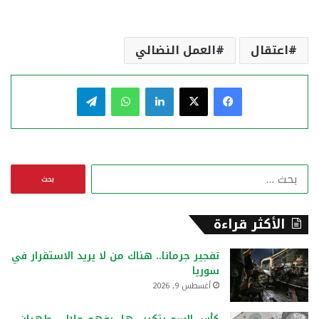
اعتقال
العمل النضالي
فيسبوك
‫X
لينكدإن
واتساب
تيلقرام
ا
ل
ب
ح
الأكثر قراءة
ث
ع
تفجير جرمانا.. هناك من لا يريد الاستقرار في
ن
سوريا
:
أغسطس 9, 2026