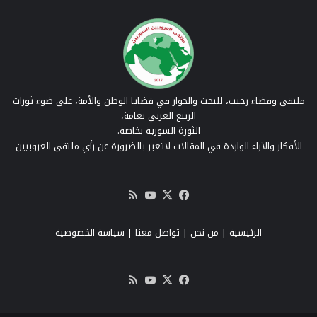
ملتقى وفضاء رحيب، للبحث والحوار في قضايا الوطن والأمة، على ضوء ثورات
الربيع العربي بعامة،
الثورة السورية بخاصة.
الأفكار والآراء الواردة في المقالات لاتعبر بالضرورة عن رأي ملتقى العروبيين
‫X
فيسبوك
‫YouTube
ملخص
الموقع
RSS
الرئيسية
|
من نحن
|
تواصل معنا
| سياسة الخصوصية
‫X
فيسبوك
‫YouTube
ملخص
الموقع
RSS