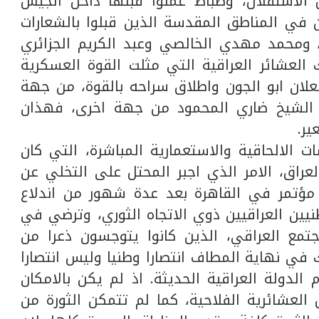
الاستقلال، وضباط عملوا قبلها داخل الجيش
 في المناطق المقدسة الذين قبلوا بالشعارات
 ومحمد مهدي الخالصي وعبد الكريم الجزائري
لعشائر العراقية التي مثلت القوة العسكرية
 شعلان ابو الجون واطلاق سراحه بالقوة، من جهة
د الشيخ ضاري المحمود من جهة اخرى، فهذان
ير.
الالحاقية والاستعمارية المباشرة، التي كان
عراق، الامر الذي اجبر المحتل على التخلي عن
 مؤتمر في القاهرة بعد عدة شهور من اندلاع
طنيين العراقيين ذوي الاتجاه الثوري، وترضي في
مع العراقي، الذين كانوا يتوجسون ذعرا من
في نهاية المطاف انتصارا وطنيا وليس انتصارا
 الدولة العراقية الحديثة. اذ لم يكن بالامكان
لعشائرية الفلاحية، كما لم تتمكن الثورة من