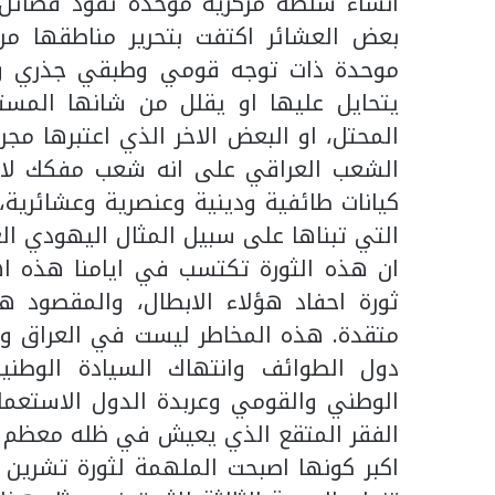
انشاء سلطة مركزية موحدة تقود فصائل ال
بعض العشائر اكتفت بتحرير مناطقها من ا
موحدة ذات توجه قومي وطبقي جذري و
يتحايل عليها او يقلل من شانها المست
المحتل، او البعض الاخر الذي اعتبرها مج
الشعب العراقي على انه شعب مفكك لا
كيانات طائفية ودينية وعنصرية وعشائرية
التي تبناها على سبيل المثال اليهودي الع
ان هذه الثورة تكتسب في ايامنا هذه ا
ثورة احفاد هؤلاء الابطال، والمقصود هن
متقدة. هذه المخاطر ليست في العراق وحد
دول الطوائف وانتهاك السيادة الوطنية 
الوطني والقومي وعربدة الدول الاستعما
الفقر المتقع الذي يعيش في ظله معظم 
اكبر كونها اصبحت الملهمة لثورة تشرين 