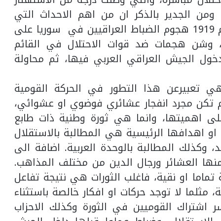
ومن الجدير بالذكر ان من اهم الاحداث التي
ساهمت في الثورة وتحديدا في اواخر عام 1919 هجوم الضباط العراقيين في سوريا على
قوة، وشن هجمات ضد قوات الاحتلال في القائم
دخول الجيش العراقي العربي فيها، ثم محاولة
ي تعبيرعن هذا التطور في الحركة القومية
لم تكن مجرد انفجار عشائري فوضوي او عشوائي،
لى اهميتها، وانما هي ثورة وطنية ذات طابع
او اهدافها الرئيسية هي المطالبة بالاستقلال
 وكذلك المطالبة بالوحدة العربية. اضافة الى
ها العشائر ورجال الدين من مختلف المذاهب.
 تماما او نقية، فاغلب الثورات هي نتيجة تفاعل
 مثلما لا توجد حركات او افكار خالصة باستثناء
ر اشتراك القوميين في الثورة وكذلك الاحزاب