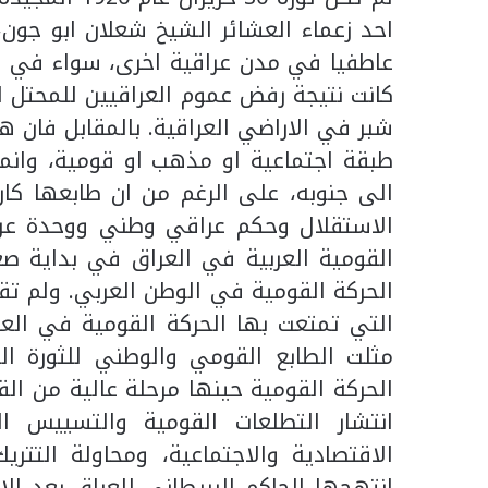
احد زعماء العشائر الشيخ شعلان ابو جون
عاطفيا في مدن عراقية اخرى، سواء في منط
كانت نتيجة رفض عموم العراقيين للمحتل ا
شبر في الاراضي العراقية. بالمقابل فان 
طبقة اجتماعية او مذهب او قومية، وانم
الى جنوبه، على الرغم من ان طابعها كان 
الاستقلال وحكم عراقي وطني ووحدة عربية
القومية العربية في العراق في بداية صع
الحركة القومية في الوطن العربي. ولم ت
التي تمتعت بها الحركة القومية في العر
مثلت الطابع القومي والوطني للثورة ال
الحركة القومية حينها مرحلة عالية من ال
انتشار التطلعات القومية والتسييس ال
الاقتصادية والاجتماعية، ومحاولة التتر
انتهجها الحاكم البريطاني للعراق بعد ال