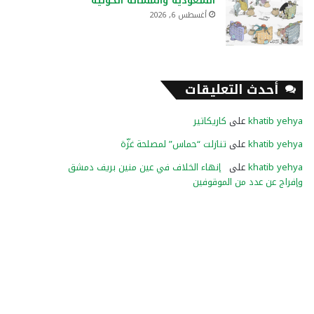
السعودية والمسألة الحوثية
أغسطس 6, 2026
أحدث التعليقات
khatib yehya
على
كاريكاتير
khatib yehya
على
تنازلت “حماس” لمصلحة غزّة
khatib yehya
على
إنهاء الخلاف في عين منين بريف دمشق
وإفراج عن عدد من الموقوفين