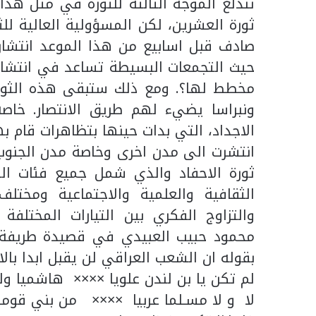
تندلع الموجة الثالثة للثورة في مثل هذا
ثورة العشرين، لكن المسؤولية العالية ل
صادف قبل اسابيع من هذا الموعد انتشار
حيث التجمعات البسيطة تساعد في انتشار 
مخطط لها؟. ومع ذلك ستبقى هذه الثورة و
ونبراسا يضيء لهم طريق الانتصار. خاصة
الاجداد، التي بدات حينها بتظاهرات قام به
انتشرت الى مدن اخرى وخاصة مدن الجنوب
ثورة الاحفاد والذي شمل جميع فئات الش
الثقافية والعلمية والاجتماعية ومختل
والتزاوج الفكري بين التيارات المختلف
محمود حبيب العبيدي في قصيدة طريفة. 
بقوله ان الشعب العراقي لن يقبل ابدا بالاح
لم تكن يا بن لندن علويا ×××× هاشميا ول
لا و لا مسـلما عربيا ×××× من بني قومنا