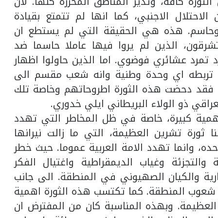
ثورة كافة، وتدير المناطق المحررة كلها. لان
لاحتلال الاجنبي، كما انها لم تتمتع بقيادة
حاسم. هذه هي الحقيقة التي لم يستطع ان
شرقون، الذين لم يروا فيها عاملا حاسما ضد
رد تمرد عشائري فوضوي. اما الذين حاولوا اظهار
 تربطه اي وحدة وطنية وانه شعب مقسم الى
، فقد دحضت هذه الثورة اطروحاتهم وخاصة تلك
راقي ذو الولاء البريطاني ايلي خدوري.
همية كبيرة، خاصة في ظل المخاطر التي تهدد
ا ثورة تشرين العظيمة، التي ما زالت نيرانها
ه، وانما تهدد الامة العربية عموما. حيث خطر
والتجزئة وغياب الديمقراطية واغتيال الفكر
رية والكيان الصهيوني في المنطقة. الى جانب
شعوب المنطقة. كما تكتسب هذه الثورة اهمية
العظيمة. وبهذه المناسبة كان من المفترض ان