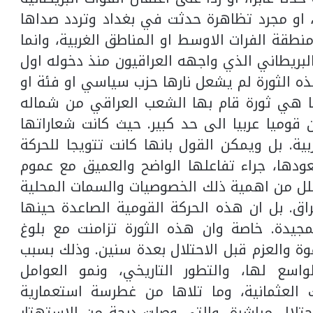
، او مجرد تظاهرة حدثت في بغداد وتردد صداها
قة الفرات الاوسط او المناطق الغربية، وانما
لبريطاني الذي واجهه العراقيون منذ دخوله اول
هذه الثورة لم يشعل نارها حزب سياسي او فئة او
ا هي ثورة قام بها الشعب العراقي من شماله
قوميا عربيا الى حد كبير. حيث كانت شعاراتها
. بل ويمكن القول بانها كانت تتويجا للحركة
ودها، جراء تفاعلها الواضح والعميق مع عموم
قلل من اهمية ذلك الخصوصيات والسمات المحلية
اق. بل ان هذه الحركة القومية الصاعدة حينها
مجيدة. خاصة وان هذه الثورة تزامنت مع بلوغ
قوة والعزم قبل الاحتلال بعدة سنين. وذلك بسبب
واسع لها، والتطور التاريخي، ونمو العوامل
يك العثمانية، وما تلاها من غطرسة استعمارية
احتلال مباشرة، والتي وصلت درجة من الاستهتار