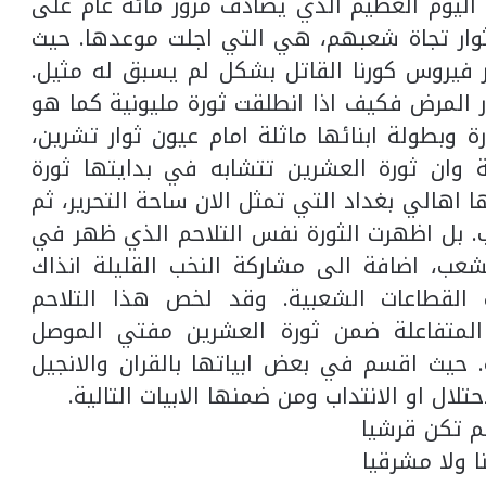
 اليوم العظيم الذي يصادف مرور مائة عام على
لثوار تجاة شعبهم، هي التي اجلت موعدها. حيث
 فيروس كورنا القاتل بشكل لم يسبق له مثيل.
المرض فكيف اذا انطلقت ثورة مليونية كما هو
بطولة ابنائها ماثلة امام عيون ثوار تشرين،
 وان ثورة العشرين تتشابه في بدايتها ثورة
ا اهالي بغداد التي تمثل الان ساحة التحرير، ثم
. بل اظهرت الثورة نفس التلاحم الذي ظهر في
عب، اضافة الى مشاركة النخب القليلة انذاك
ف القطاعات الشعبية. وقد لخص هذا التلاحم
ة المتفاعلة ضمن ثورة العشرين مفتي الموصل
حيث اقسم في بعض ابياتها بالقران والانجيل
تلال او الانتداب ومن ضمنها الابيات التالية.
م تكن قرشيا
 ولا مشرقيا