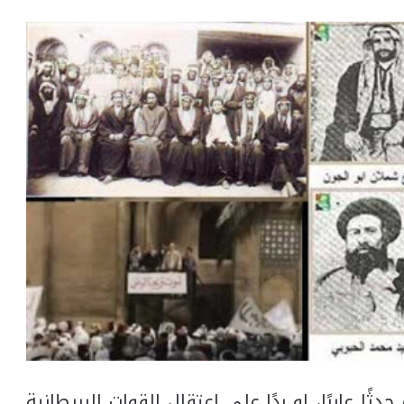
 حزيران عام 1920 المجيدة حدثًا عابرًا، او ردًا على اعتقال القوات البريطانية