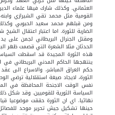
الناهضة حينها مثل حزبي العهد وحرس 
العثماني. وكذلك شارك فيها علماء الدين
القومية مثل محمد تقي الشيرازي وابنه،
ومن قبلهم محمد سعيد الحبوبي وكذلك ا
الضاربة للثورة. اما اعتبار اعتقال الشيخ
ومقتل الجنرال البريطاني لجمن على ي
الحدثان مثلا الشعرة التي قصمت ظهر البع
هذه الثورة المجيدة قد اسقطت السياسات 
ينتهجها الحاكم المدني البريطاني في ال
حكم العراق المباشر، والاسراع الى عقد
الثورة، لايجاد صيغة استقلالية ترضي الو
نفس الوقت الاجنحة المحافظة في المجت
السياسة الثورية للقوميين. وقد شكل ذلك 
نهائيا. اي ان الثورة حققت موضوعيا قيام
حينها تشكيل جيش تحرير موحد للفصائل ا