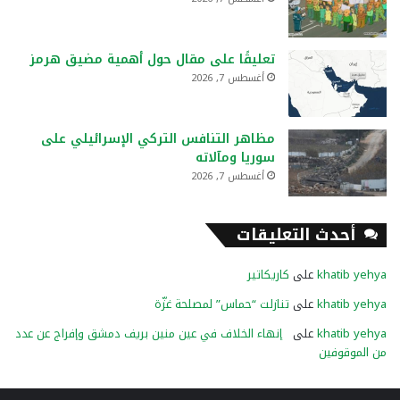
تعليقًا على مقال حول أهمية مضيق هرمز
أغسطس 7, 2026
مظاهر التنافس التركي الإسرائيلي على
سوريا ومآلاته
أغسطس 7, 2026
أحدث التعليقات
khatib yehya
على
كاريكاتير
khatib yehya
على
تنازلت “حماس” لمصلحة غزّة
khatib yehya
على
إنهاء الخلاف في عين منين بريف دمشق وإفراج عن عدد
من الموقوفين