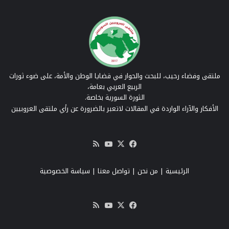
ملتقى وفضاء رحيب، للبحث والحوار في قضايا الوطن والأمة، على ضوء ثورات
الربيع العربي بعامة،
الثورة السورية بخاصة.
الأفكار والآراء الواردة في المقالات لاتعبر بالضرورة عن رأي ملتقى العروبيين
‫X
فيسبوك
‫YouTube
ملخص
الموقع
RSS
الرئيسية
|
من نحن
|
تواصل معنا
| سياسة الخصوصية
‫X
فيسبوك
‫YouTube
ملخص
الموقع