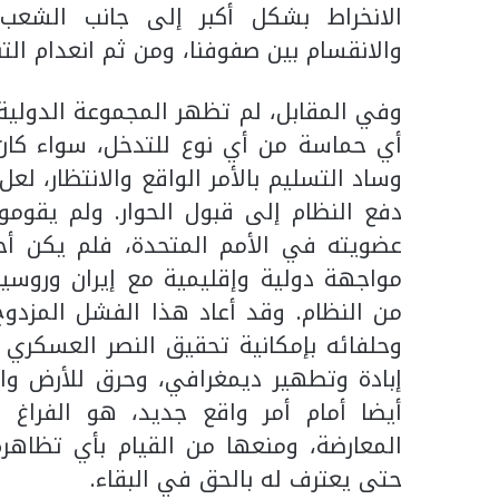
الانخراط بشكل أكبر إلى جانب الشعب
والانقسام بين صفوفنا، ومن ثم انعدام ال
وفي المقابل، لم تظهر المجموعة الدولية 
أي حماسة من أي نوع للتدخل، سواء كان ل
وساد التسليم بالأمر الواقع والانتظار، لعل
دفع النظام إلى قبول الحوار. ولم يقوموا
عضويته في الأمم المتحدة، فلم يكن أح
مواجهة دولية وإقليمية مع إيران وروس
من النظام. وقد أعاد هذا الفشل المزدوج
وحلفائه بإمكانية تحقيق النصر العسكري
إبادة وتطهير ديمغرافي، وحرق للأرض وال
أيضا أمام أمر واقع جديد، هو الفراغ
المعارضة، ومنعها من القيام بأي تظاهرة
حتى يعترف له بالحق في البقاء.