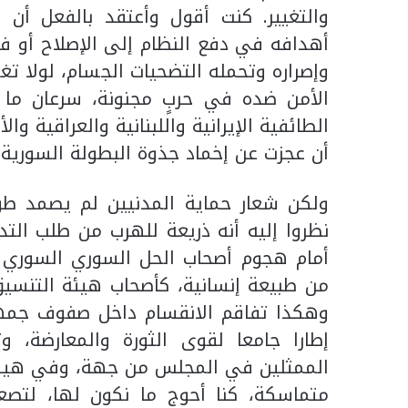
والتغيير. كنت أقول وأعتقد بالفعل أن
أهدافه في دفع النظام إلى الإصلاح أو 
وإصراره وتحمله التضحيات الجسام، لولا تغ
الأمن ضده في حربٍ مجنونة، سرعان ما ت
الطائفية الإيرانية واللبنانية والعراقية و
أن عجزت عن إخماد جذوة البطولة السورية.
ولكن شعار حماية المدنيين لم يصمد طو
نظروا إليه أنه ذريعة للهرب من طلب الت
أمام هجوم أصحاب الحل السوري السوري 
من طبيعة إنسانية، كأصحاب هيئة التنسيق
وهكذا تفاقم الانقسام داخل صفوف جمهو
إطارا جامعا لقوى الثورة والمعارضة، 
الممثلين في المجلس من جهة، وفي هيئة 
متماسكة، كنا أحوج ما نكون لها، لتص