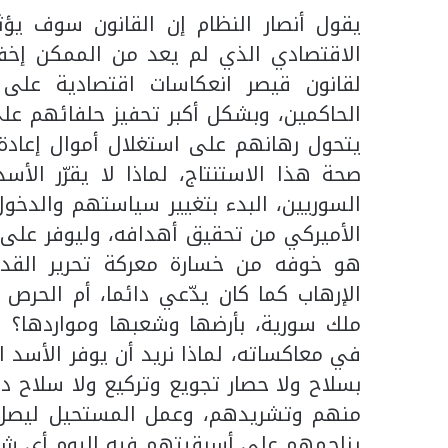
يقول أنصار النظام إن القانون سوف يؤثر 
الاقتصادي الذي لم يعد من الممكن إخف
لقانون قيصر انعكاسات اقتصادية على
الحاكمين، وبشكل أكبر تحفيز حلفائهم على
يتحول رهانهم على استغلال أموال إعادة
صحة هذا الاستنتاج، لماذا لا يقرّر الأس
السوريين، البدء بتغيير سياستهم والدخ
الأميركي من تحقيق أهدافه، وليوفر على 
هو خوفه من خسارة معركة تحرير الق
الإرهاب كما كان يدّعي دائما، أم الحرص 
ملك سورية، بأرضها وشعبها ومواردها؟ 
في معاكساته، لماذا نريد أن يوفر الأسد 
بسلاح ولا حصار تجويع وتركيع ولا سلاح د
منهم وتشريدهم، وعمل المستحيل ليصل ب
يزاحمهم على أسبقيتهم فيه اليوم أي ش