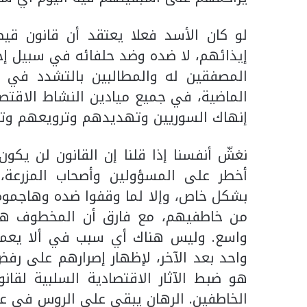
لو كان الأسد فعلا يعتقد أن قانون قي
إيذائهم، لا ضده وضد حلفائه في سبيل إجب
المصفقين له والمطالبين بالتشدد في ت
الماضية، في جميع ميادين النشاط الاقتص
إنهاك السوريين وتهديدهم وترويعهم و
نغشّ أنفسنا إذا قلنا إن القانون لن يكو
أخطر على المسؤولين وأصحاب المزرعة،
بشكل خاص، وإلا لما وقفوا ضده وهاجموه. 
من خاطفيهم، مع فارق أن المخطوف هن
واسع. وليس هناك أي سبب في ألا يعمد 
واحد بعد الآخر، لإظهار إصرارهم على رفض
هو ضبط الآثار الاقتصادية السلبية لقانو
الخاطفين. الرهان يبقى على الروس في ع