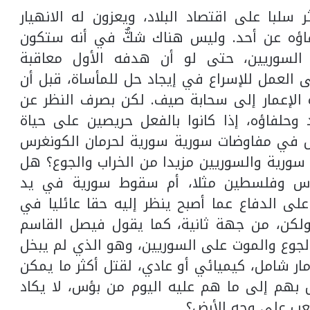
سلبا على اقتصاد البلاد، ويعزون له الانهيار
اؤه عن أحد. وليس هناك شكٌّ في أنه ستكون
 السوريين، حتى لو أن هدفه الأول معاقبة
 العمل للإسراع في إيجاد حل للمأساة، قبل أن
 الإعمار إلى سحابة صيف. لكن بصرف النظر عن
د وحلفاؤه، إذا كانوا بالفعل حريصين على حياة
ول في مفاوضات سورية سورية لحرمان الكونغرس
سورية والسوريين مزيدا من الخراب والجوع؟ هل
دس وفلسطين مثلا، أم سقوط سورية في يد
على الدفاع عما أصبح ينظر إليه حقا عائليا في
ولكن، من جهة ثانية، كما يقول فيصل القاسم
الجوع والموت على السوريين، وهو الذي لم يبخل
مار شامل، كيميائي أو عادي، لقتل أكثر ما يمكن
هم إلى ما هم عليه اليوم من بؤس، لا يكاد
عب على وجه الأرض؟