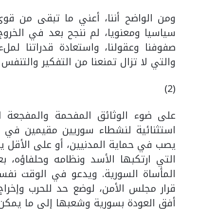
ومن الواضح أننا، أعني ما تبقى من قوى 
سياسيا ومعنويا، لم ننجح بعد في الخروج 
صفوفنا وعقولنا، واستعادة قدراتنا لملء 
والتي لا تزال تمنعنا من التفكير والتنفس 
(2)
على ضوء الوثائق المفحمة والمفجعة ا
استثنائية لنشطاء سوريين مقيمين في الو
يصب في حماية المدنيين، أو على الأقل يع
التي ارتكبها الأسد ونظامه وحلفاؤه، 
المأساة السورية. ويدعو في الوقت نفس
قرار مجلس الأمن، لوضع حد للحرب وإخراج 
أفق العودة بسورية وشعبها إلى ما يمكن 