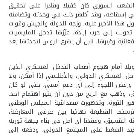
 الشعب السوري كان كفيلا وقادرا على تحقيق
في إسقاطه، وقد أظهر ذلك في وحدته وتضامنه
ول هذا الأخير عليه، وزجه الدولة والجيش وقوات
حولت إلى حرب إبادة، عزّزها تدخل المليشيات
الأفغانية وغيرها، قبل أن يهرع الروس لنجدتها بعد
يلا أمام هجوم أصحاب التدخل العسكري الذين
دخل العسكري الدولي، والأطلسي إذا أمكن، ولا
ورفض اللجوء إلى أي دعم أممي، حتى لو كان
، وذهب مع الريح من دون أن يثير اهتمام أحد.
ر الثورة، وتدهورت مصداقية المجلس الوطني
وترسخت القطيعة نهائيا بين طرفي المعارضة،
التنسيق، وفقدنا أي أمل في بناء جبهة ثورية
عيد الضغط على المجتمع الدولي، ودفعه إلى