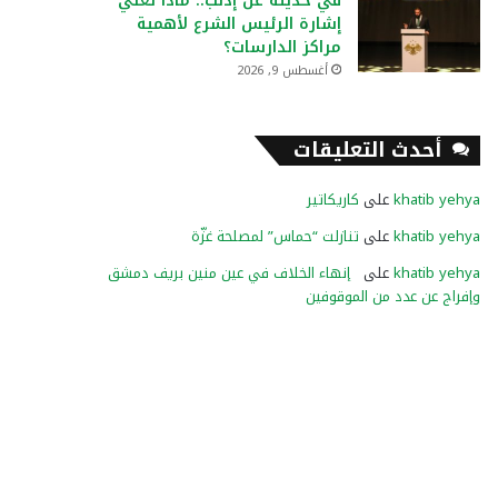
في حديثه عن إدلب.. ماذا تعني
إشارة الرئيس الشرع لأهمية
مراكز الدارسات؟
أغسطس 9, 2026
أحدث التعليقات
khatib yehya
على
كاريكاتير
khatib yehya
على
تنازلت “حماس” لمصلحة غزّة
khatib yehya
على
إنهاء الخلاف في عين منين بريف دمشق
وإفراج عن عدد من الموقوفين