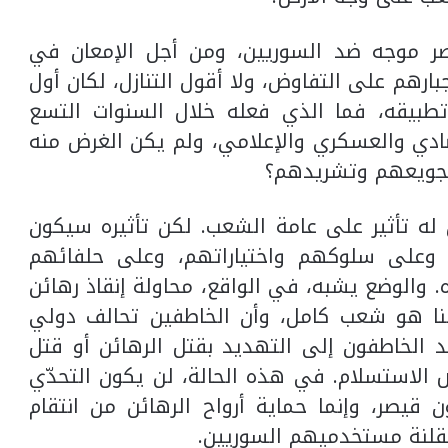
صر موجه ضد السوريين، ومن أجل الإمعان في
ارهم على التفاوض، ولا أقول التنازل، لكان أول
طبيقه، فما الذي فعله خلال السنوات التسع
ادي والعسكري والإعلامي، ولم يكن الغرض منه
تجويعهم وتشريدهم؟
ن له تأثير على عامة الشعب. لكن تأثيره سيكون
 وعلى سلوكهم واختياراتهم، وعلى حلفائهم
والوضع يشبه، في الواقع، محاولة إنقاذ رهائن
ا هو شعب كامل، وأن الخاطفين تحالف دولي
الخاطفون إلى التهديد بقتل الرهائن أو قتل
 الاستسلام. في هذه الحالة، لن يكون التحدّي
ن قيصر، وإنما حماية أرواح الرهائن من انتقام
قلنة مستخدميهم السوريين.