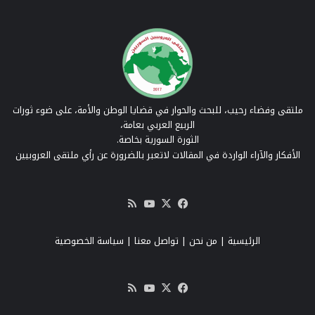
ملتقى وفضاء رحيب، للبحث والحوار في قضايا الوطن والأمة، على ضوء ثورات
الربيع العربي بعامة،
الثورة السورية بخاصة.
الأفكار والآراء الواردة في المقالات لاتعبر بالضرورة عن رأي ملتقى العروبيين
‫X
فيسبوك
‫YouTube
ملخص
الموقع
RSS
الرئيسية
|
من نحن
|
تواصل معنا
| سياسة الخصوصية
‫X
فيسبوك
‫YouTube
ملخص
الموقع