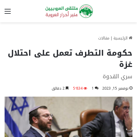
الق
الرئيسية
|
مقالات
حكومة التطرف تعمل على احتلال
غزة
سري القدوة
نوفمبر 15, 2023
1
5٬834
2 دقائق