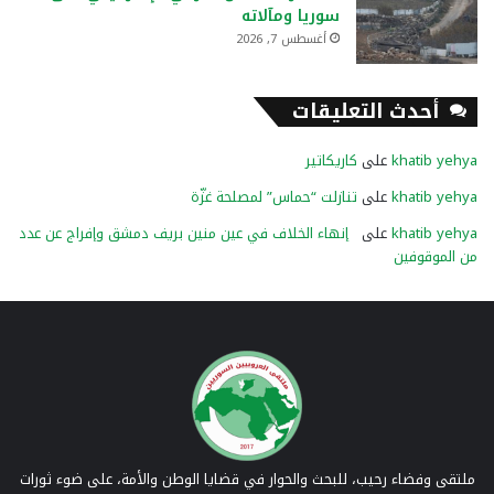
سوريا ومآلاته
أغسطس 7, 2026
أحدث التعليقات
khatib yehya
على
كاريكاتير
khatib yehya
على
تنازلت “حماس” لمصلحة غزّة
khatib yehya
على
إنهاء الخلاف في عين منين بريف دمشق وإفراج عن عدد
من الموقوفين
ملتقى وفضاء رحيب، للبحث والحوار في قضايا الوطن والأمة، على ضوء ثورات