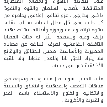
عنه.. تتجاذبه الأهواء والمصالح المتضاربة
المتناقضة لأصحاب السلطان والقوة والنفوذ؛
داخلي وخارجي.. غزو ثقافي إعلامي يحاصره من
كل جانب وفي كل مجال للحياة. يستلب عقله..
يشوه تراثه وقيمه ورموزه وأبطاله. يشتت ذهنه.
يزيف وعيه ويسطحه؛ يثير له مئات القضايا
التافهة الهامشية لصرف انتباهه عن قضاياه
المصيرية والأساسية. طمس للحقائق والوقائع
فلا يترك للحق بابا وللعدل عنوانا، ولا للقيم
الأخلاقية دورا في حياته.
مئات المنابر تشوه له إيمانه ودينه وتغرقه في
متاهات التعصب والمذهبية والانغلاق والسلبية
والاتكالية والخنوع والاستسلام باسم القدر
والقدرية والأخروية..