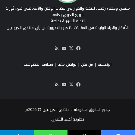
ملتقى وفضاء رحيب، للبحث والحوار في قضايا الوطن والأمة، على ضوء ثورات
الربيع العربي بعامة،
الثورة السورية بخاصة.
الأفكار والآراء الواردة في المقالات لاتعبر بالضرورة عن رأي ملتقى العروبيين
‫X
فيسبوك
‫YouTube
ملخص
الموقع
RSS
الرئيسية
|
من نحن
|
تواصل معنا
| سياسة الخصوصية
‫X
فيسبوك
‫YouTube
ملخص
الموقع
RSS
جميع الحقوق محفوظة لـ ملتقى العروبيين © 2026م
تطوير:
أحمد الكياري