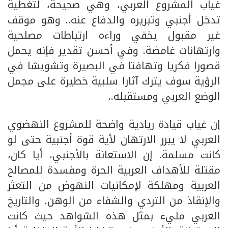
غياب المشروع العربي، وهي صحيحة، لتغطية
تدخل أجنبي وتبريره والدفاع عنه.. وهو موقف
غير مقبول يخفي وراءه ارتباطات مصلحية
وارتهانات غامضة. وفي أحسن تقدير فإنه يحمل
قصورا فكريا وتهافتا في البصيرة وتشويشا في
الرؤية سوف يترك آثارا سلبية خطيرة على مجمل
الوضع العربي ومستقبله..
إن غياب قيادة ريادية واضحة للمشروع النهضوي
العربي لا يبرر الارتهان لأية قوة أجنبية حتى لو
كانت مسلمة. إن الاستعانة بالأجنبي، أيا كان،
مقتلة للأهداف العربية الحرة ومفسدة للمصالح
العربية ومهلكة لإمكانيات النهوض من التعثر
والإنقاذ من التردي والشفاء من الوهن. والتاريخ
العربي مليء بمثل هذه الشواهد حيث كانت