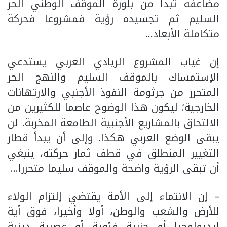
مضاعفة تبدأ من بلورة الموقف الوطني الحر
السليم ثم تجسيده رؤية فمشروعا فحركة
متكاملة الأبعاد…
إن غياب المشروع الريادي العربي يستدعي
الإستمساك بالموقف السليم والنهج الحر
المتحرر من جرثومة النفوذ الأجنبي والارتهانات
الخارجية؛ ليكون هذا الوضوح عاصما للكثيرين من
الالتحاق بالمشاريع الأجنبية الطامعة المخربة. لن
يبقى الوضع العربي هكذا. وإلى أن يبدأ قطار
التغيير المنطلق في قطف ثمار حركته، ينبغي
أن تبقى الرؤية واضحة والموقف سليما متحررا…
– إن الانتماء إلى الأمة يقتضي إلتزام الولاء
للأرض والشعب والوطن، أولا وأخيرا، فوق أية
إيديولوجيا أو حزبية فئوية أو عصبية دينية