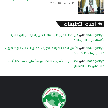
أغسطس 10, 2026
أحدث التعليقات
khatib yehya
على
في حديثه عن إدلب.. ماذا تعني إشارة الرئيس الشرع
لأهمية مراكز الدارسات؟
khatib yehya
على
بدأ من شقة فاخرة مهجورة.. تحقيق يتعقب خيوط هروب
حسام لوقا ماذا كشف؟
khatib yehya
على
تحت بيوت الأشرفية شبكة موت.. أنفاق قسد تضع أبنية
حلب على حافة الانهيار