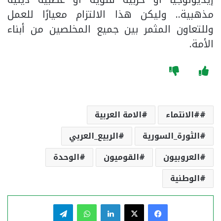
مذهبية.. وليكن هذا الالتزام معيارًا للعمل
وللتعاون المثمر بين جميع المخلصين من أبناء
الأمة.
#الانتماء
الامة العربية
الثورة_السورية
الربيع_العربي
العروبيون
القوميون
الوحدة
الوطنية
فيسبوك
‫X
لينكدإن
واتساب
تيلقرام