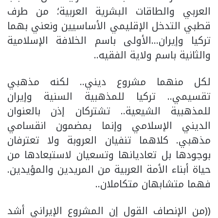
العربي والطاقات البشرية العربية؛ من طرف
قطبي التدخل الإقليمي الأساسيين ونعني بهما
تركيا وإيران…الأولى باسم الخلافة الإسلامية
والثانية باسم ولاية الفقيه..
لكل منهما مشروع ديني.. لكنه مذهبي
تقسيمي.. تركيا للمذهبية السنية وإيران
للمذهبية الشيعية.. تشتركان إذن بالعنوان
الديني الإسلامي وإنما بمضمون انقسامي
مذهبي. كلاهما تنفيان العروبة ولا تعترفان
بوجودها بل تعاديانها وتسعيان لاستبعادها من
حياة أبناء الأمة العربية من المريدين والمؤيدين.
فهما متشابهان متكاملان..
((من الإنصاف القول إن المشروع الإيراني أشد