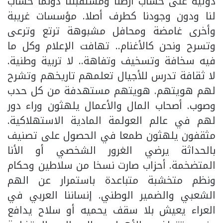
دولية على حساب أرضنا ومستقبلنا دونما حساب
لنا ودون وجودنا كطرف أصلا. مؤسسات غريبة
وأخرى غامضة ومحافل مشبوهة ترتع وترعى
وتسرح ونحن كالأغنام.. تهافت الإعلام وكل ما
فيه سخافة وتسخيف وتفاهة.. لا تربية وطنية.
لا ثقافة تدرس للأجيال تعلمهم تاريخهم وتشرح
لهم هويتهم. هويتهم مستهدفة من كل حدب
وصوب. أصحاب المال والأعمال يلهثون وراء دور
لهم في عالم العولمة المادية الاستهلاكية.
مثقفون يلهثون طمعا في الحصول على تصنيف
بالحداثة يرضي الغرور الشخصي أو الأنا
المتضخمة. أحزاب صارت نسخا من سلاطين وحكام
ونظم متخشبة متباعدة باستمرار عن الهم
الشعبي والضمير الوطني. إنساننا العربي في
العراء يعيش بلا سقف يحميه أو سلاح يدافع