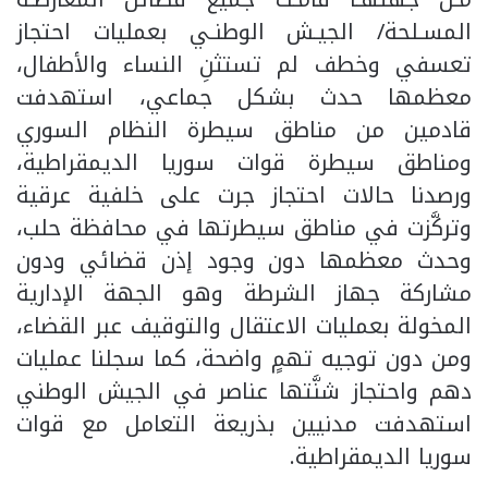
المسـلحة/ الجيـش الوطنـي بعمليات احتجاز
تعسفي وخطف لم تستثنِ النساء والأطفال،
معظمها حدث بشكل جماعي، استهدفت
قادمين من مناطق سيطرة النظام السوري
ومناطق سيطرة قوات سوريا الديمقراطية،
ورصدنا حالات احتجاز جرت على خلفية عرقية
وتركَّزت في مناطق سيطرتها في محافظة حلب،
وحدث معظمها دون وجود إذن قضائي ودون
مشاركة جهاز الشرطة وهو الجهة الإدارية
المخولة بعمليات الاعتقال والتوقيف عبر القضاء،
ومن دون توجيه تهمٍ واضحة، كما سجلنا عمليات
دهم واحتجاز شنَّتها عناصر في الجيش الوطني
استهدفت مدنيين بذريعة التعامل مع قوات
سوريا الديمقراطية.