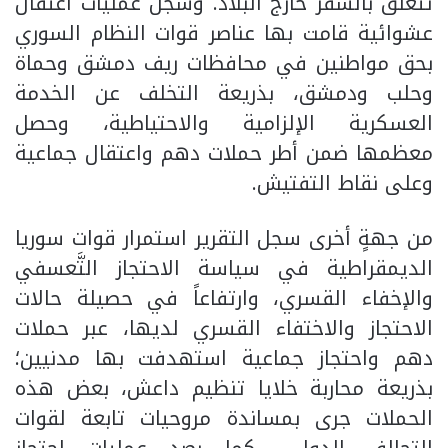
تتعلق بالسفر خارج البلاد. وسجل عمليات اعتقال
عشوائية قامت بها عناصر قوات النظام السوري
بحق مواطنين في محافظات ريف دمشق وحماة
وحلب ودمشق، بذريعة التخلف عن الخدمة
العسكرية الإلزامية والاحتياطية، وحصل
معظمها ضمن أطر حملات دهم واعتقال جماعية
وعلى نقاط التفتيش.
من جهةٍ أخرى سجل التقرير استمرار قوات سوريا
الديمقراطية في سياسة الاحتجاز التَّعسفي
والإخفاء القسري، وارتفاعاً في حصيلة حالات
الاحتجاز والاختفاء القسري لديها، عبر حملات
دهم واحتجاز جماعية استهدفت بها مدنيين؛
بذريعة محاربة خلايا تنظيم داعش، بعض هذه
الحملات جرى بمساندة مروحيات تابعة لقوات