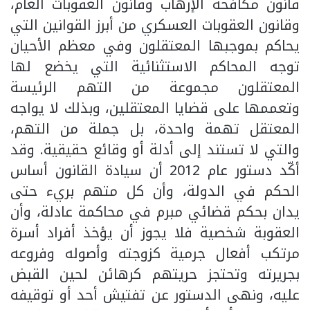
قانون مكافحة الإرهاب وقانون العقوبات العام،
وقانون العقوبات العسكري من أبرز القوانين التي
يحاكم بموجبها المعتقلون وفي معظم الأحيان
توجه المحاكم الاستثنائية التي يخضع لها
المعتقلون مجموعة من التهم الرئيسة
وتعممها على قضايا المعتقلين، وبذلك لا يواجه
المعتقل تهمة واحدة، بل جملة من التهم،
والتي لا تستند إلى أدلة أو وقائع حقيقية. وقد
أكّد دستور عام 2012 أن سيادة القانون أساس
الحكم في الدولة، وأن كل متهم بريء حتى
يدان بحكم قضائي مبرم في محاكمة عادلة، وأن
العقوبة شخصية فلا يجوز أن يؤخذ أفراد أسرة
مرتكب أفعال جرمية كزوجته وأصوله وفروعه
بجريرته وتحتجز حريتهم كرهائن لحين القبض
عليه، ونهى الدستور عن تفتيش أحد أو توقيفه