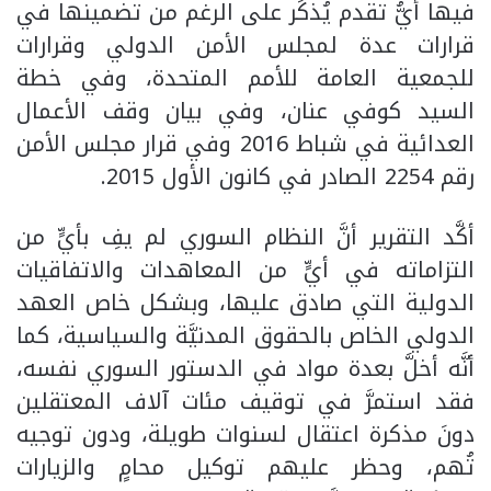
فيها أيُّ تقدم يُذكَر على الرغم من تضمينها في
قرارات عدة لمجلس الأمن الدولي وقرارات
للجمعية العامة للأمم المتحدة، وفي خطة
السيد كوفي عنان، وفي بيان وقف الأعمال
العدائية في شباط 2016 وفي قرار مجلس الأمن
رقم 2254 الصادر في كانون الأول 2015.
أكَّد التقرير أنَّ النظام السوري لم يفِ بأيٍّ من
التزاماته في أيٍّ من المعاهدات والاتفاقيات
الدولية التي صادق عليها، وبشكل خاص العهد
الدولي الخاص بالحقوق المدنيَّة والسياسية، كما
أنَّه أخلَّ بعدة مواد في الدستور السوري نفسه،
فقد استمرَّ في توقيف مئات آلاف المعتقلين
دونَ مذكرة اعتقال لسنوات طويلة، ودون توجيه
تُهم، وحظر عليهم توكيل محامٍ والزيارات