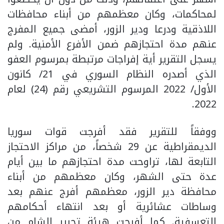
لمحاكمات، وكان معظمهم من أبناء محافظات
اللاذقية ودرعا ودير الزور، أمضى جميع المفرج
عنهم مدة احتجازهم ضمن الأفرع الأمنية. ولم
يسجل التقرير أية إفراجات مرتبطة بمرسوم العفو
الذي أصدره النظام السوري في 21/ كانون
الأول/ 2022 المرسوم التشريعي رقم (24) لعام
2022.
ووفقاً للتقرير فقد أفرجت قوات سوريا
الديمقراطية عن 29 شخصاً، من مراكز الاحتجاز
التابعة لها، تراوحت مدة احتجازهم ما بين أيام
عدة حتى الشهر، وكان معظمهم من أبناء
محافظة دير الزور، معظمهم أفرج عنهم بعد
وساطات عشائرية أو بعد انتهاء أحكامهم
التعسفية. كما أفرجت هيئة تحرير الشام من