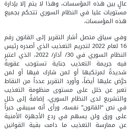
عالٍ بين هذه المؤسسات، وهذا لا يتم إلا بإدارة
مستويات عليا في النظام السوري تتحكم بجميع
هذه المؤسسات.
وفي سياق متصل أشار التقرير إلى القانون رقم
16 لعام 2022 لتجريم التعذيب الذي أصدره رئيس
النظام السوري في 30/ آذار/ 2022، الذي اعتبر
فيه جريمة التعذيب جناية تستوجب عقوبةً
شديدةً لمرتكبها أو لمن شارك فيها أو لمن
حرَّض عليها أيضاً، وأورد التقرير عدداً من النقاط
تعبر عن خلل على مستوى منظومة التعذيب
والتشريع لدى النظام السوري، إضافةً إلى خلل
في نص “القانون” نفسه، ورأى أنه سيبقى حبراً
على ورق ولن يسهم في ردع الأجهزة الأمنية
عن ممارسة التعذيب ما دامت بقية القوانين