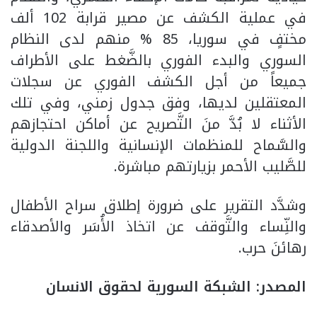
في عملية الكشف عن مصير قرابة 102 ألف
مختفٍ في سوريا، 85 % منهم لدى النظام
السوري والبدء الفوري بالضَّغط على الأطراف
جميعاً من أجل الكشف الفوري عن سجلات
المعتقلين لديها، وفق جدول زمني، وفي تلك
الأثناء لا بُدَّ منَ التَّصريح عن أماكن احتجازهم
والسَّماح للمنظمات الإنسانية واللجنة الدولية
للصَّليب الأحمر بزيارتهم مباشرة.
وشدَّد التقرير على ضرورة إطلاق سراح الأطفال
والنِّساء والتَّوقف عن اتخاذ الأُسَر والأصدقاء
رهائنَ حرب.
المصدر: الشبكة السورية لحقوق الانسان