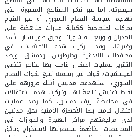
المناهضة لها بمختلف أشكالها في مناطق
سيطرته، إما عبر نشر المقاطع المصورة التي
تهاجم سياسة النظام السوري أو عبر القيام
بحركات احتجاجية ككتابة عبارات مناهضة على
الجدران وتوزيع المنشورات وحرق صور بشار الأسد
وغيرها، وقد تركزت هذه الاعتقالات في
محافظات اللاذقية وطرطوس، ودمشق. ورصد
التقرير عمليات اعتقال قامت بها عناصر تنتمي
لميليشيات/ قوات غير رسمية تتبع لقوات النظام
السوري، استهدفت مدنيين أثناء مرورهم على
نقاط تفتيش تابعة لها، وتركزت هذه الاعتقالات
في محافظة ريف دمشق. كما رصد عمليات
اعتقال قامت بها الأجهزة الأمنية بحق مدنيين
لدى مراجعتهم مراكز الهجرة والجوازات في
المحافظات الخاضعة لسيطرتها لاستخراج وثائق