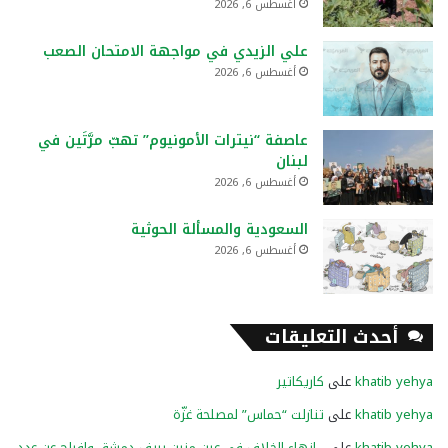
أغسطس 6, 2026
علي الزيدي في مواجهة الامتحان الصعب
أغسطس 6, 2026
عاصفة “نيترات الأمونيوم” تهبّ مرَّتَين في
لبنان
أغسطس 6, 2026
السعودية والمسألة الحوثية
أغسطس 6, 2026
أحدث التعليقات
khatib yehya
على
كاريكاتير
khatib yehya
على
تنازلت “حماس” لمصلحة غزّة
khatib yehya
على
إنهاء الخلاف في عين منين بريف دمشق وإفراج عن عدد