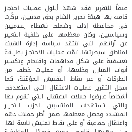
طبقاً للتقرير فقد شهدَ أيلول عمليات احتجاز
قامت بها هيئة تحرير الشام بحق مدنيين، تركَّزت
في محافظة إدلب وشملت نشطاء إعلاميين
وسياسيين، وكان معظمها على خلفية التعبير
عن آرائهم التي تنتقد سياسة إدارة الهيئة
لمناطق سيطرتها، تمَّت عمليات الاحتجاز بطريقة
تعسفية على شكل مداهمات واقتحام وتكسير
أبواب المنازل وخلعها، أو عمليات خطف من
الطرقات أو عبر نقاط التفتيش المؤقتة، كما
سجل التقرير عمليات الاعتقال التي استهدفت
أشخاصاً عارضوا حملات الاعتقال التي تقوم بها
والتي تستهدف المنتسبين لحزب التحرير
المتشدد وحصل معظمها ضمن أطر حملات دهم
واعتقال جماعية أو على نقاط تفتيش تابعة لها.
مـن جهتهـا قامـت جميع فصائل المعارضـة