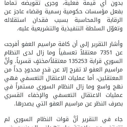
بدون أي قيمة فعلية، وجرى تقويضه تماماً
بفعل مؤسسات حكومية رسمية وقضاء عاجز عن
الرقابة والمحاسبة بسبب فقدان استقلاله
وتغوّل السلطة التنفيذية والتشريعية عليه.
وأشار التقرير إلى أن كافة مراسيم العفو أفرجت
عن 7351 معتقلاً تعسفياً وما زال لدى النظام
السوري قرابة 135253 معتقلاً/مختفٍ قسرياً. وأنَّ
مراسيم العفو لا تفرج إلا عن قدرٍ محدودٍ جداً من
المعتقلين، أما عمليات الاعتقال التعسفي فهي
نهج واسع وما زال النظام السوري مستمراً في
عمليات الاعتقال التعسفي والإخفاء القسري
بصرف النظر عن مراسيم العفو التي يصدرها.
جاء في التقرير أنَّ قوات النظام السوري لم