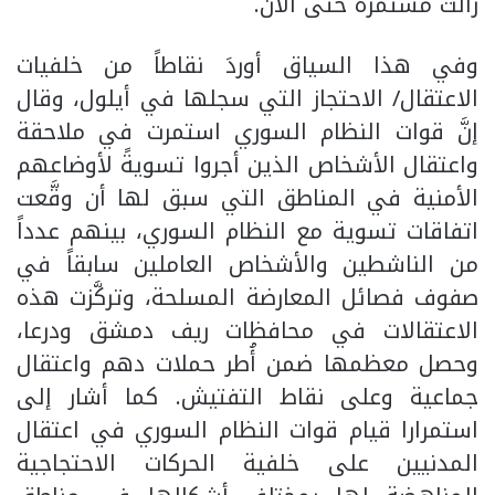
زالت مستمرة حتى الآن.
وفي هذا السياق أوردَ نقاطاً من خلفيات
الاعتقال/ الاحتجاز التي سجلها في أيلول، وقال
إنَّ قوات النظام السوري استمرت في ملاحقة
واعتقال الأشخاص الذين أجروا تسويةً لأوضاعهم
الأمنية في المناطق التي سبق لها أن وقَّعت
اتفاقات تسوية مع النظام السوري، بينهم عدداً
من الناشطين والأشخاص العاملين سابقاً في
صفوف فصائل المعارضة المسلحة، وتركَّزت هذه
الاعتقالات في محافظات ريف دمشق ودرعا،
وحصل معظمها ضمن أُطر حملات دهم واعتقال
جماعية وعلى نقاط التفتيش. كما أشار إلى
استمرارا قيام قوات النظام السوري في اعتقال
المدنيين على خلفية الحركات الاحتجاجية