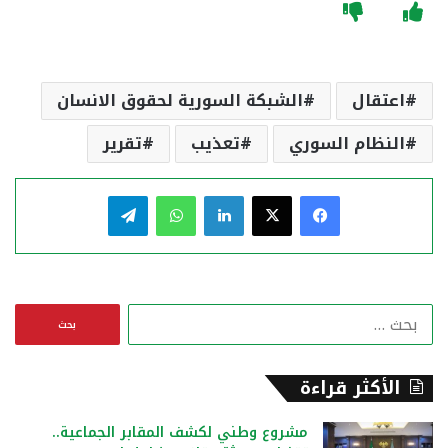
اعتقال
الشبكة السورية لحقوق الانسان
النظام السوري
تعذيب
تقرير
فيسبوك
‫X
لينكدإن
واتساب
تيلقرام
ا
ل
ب
ح
الأكثر قراءة
ث
ع
مشروع وطني لكشف المقابر الجماعية..
ن