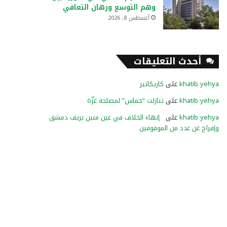
وهم التوسع ورهان التعافي
أغسطس 8, 2026
أحدث التعليقات
khatib yehya
على
كاريكاتير
khatib yehya
على
تنازلت “حماس” لمصلحة غزّة
khatib yehya
على
إنهاء الخلاف في عين منين بريف دمشق
وإفراج عن عدد من الموقوفين