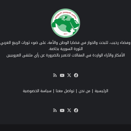
فضاء رحيب، للبحث والحوار في قضايا الوطن والأمة، على ضوء ثورات الربيع العربي 
الثورة السورية بخاصة.
الأفكار والآراء الواردة في المقالات لاتعبر بالضرورة عن رأي ملتقى العروبيين
‫X
فيسبوك
‫YouTube
ملخص
الموقع
RSS
الرئيسية
|
من نحن
|
تواصل معنا
| سياسة الخصوصية
‫X
فيسبوك
‫YouTube
ملخص
الموقع
RSS