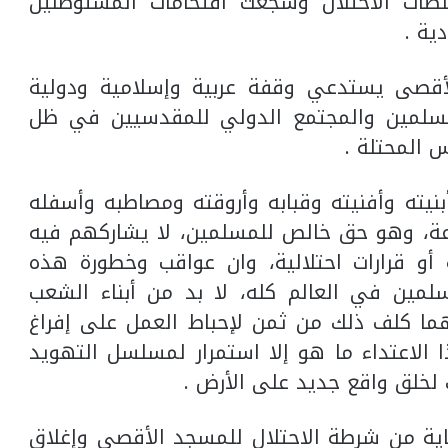
 الاحتلال وشجعت اقتحامات المستوطنين
ية .
أقصى يستدعي وقفة عربية وإسلامية ودولية
لمسلمين والمجتمع الدولي للمقدسيين في ظل
 المحتلة .
نيته وأفنيته وقبابه وأروقته ومصاطبه وأسفله
ة، وهو حق خالص للمسلمين، لا يشاركهم فيه
 أو قرارات احتلالية، وان عواقب وخطورة هذه
لمين في العالم كله، لا بد من أبناء الشعب
ما كلف ذلك من ثمن لإحباط العمل على إفراغ
الاعتداء ما هو إلا استمرار لمسلسل التهويد
خلق واقع جديد على الأرض .
ية من شرطة الاحتلال للمسجد الأقصى وإغلاق