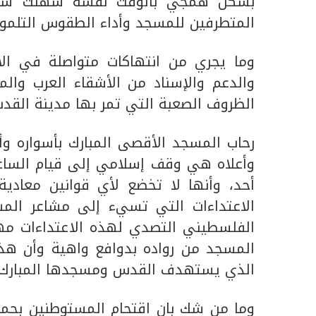
بشكل همجي بالوقت نفسه سهلت سلطات
المتطرفين للمسجد وأداء الطقوس التلمود
وما يجري من انتهاكات متواصلة في ال
والدعم والإسناد من الأشقاء العرب وا
الظروف الصعبة التي تمر بها مدينة القدس
رحاب المسجد الأقصى المبارك بأسواره وأب
وأعلاه هي وقف إسلامي إلى قيام الساع
أحد، وأنها لا تخضع لأي قوانين معادية
الاعتداءات التي تسيء إلى مشاعر المس
الفلسطيني التصدي لهذه الاعتداءات مه
المسجد من رواده بدوافع واهية وأن هذا 
الذي يستهدف القدس ومسجدها المبارك ل
وما من شك بان اقتحام المستوطنين بحما