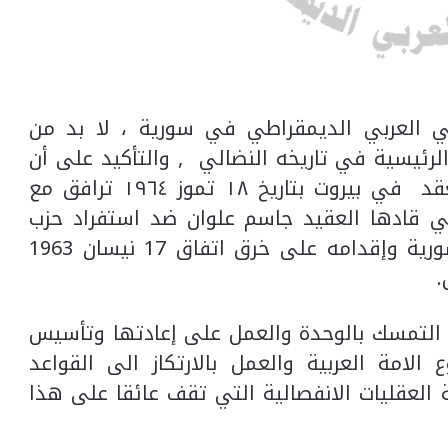
ي العربي الديمقراطي في سورية ، لا بد من
ئيسية في تاريخه النضالي , والتأكيد على أن
المؤتمر التأسيسي الأول للحزب الذي انعقد في بيروت بتاريخ ١٨ تموز ١٩٦٤ ترافق مع
 الأولى لحركة 18 تموز 1963 التي قادها العقيد جاسم علوان ضد استفراد حزب
البعث العربي الاشتراكي بالسلطة في سورية وإقدامه على خرق اتفاق 17 نيسان 1963
.
 التمسك بالوحدة والعمل على إعادتها وتأسيس
امة العربية والعمل بالارتكاز الى القواعد
لعقليات الانفصالية التي تقف عائقا على هذا