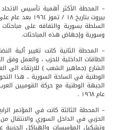
– المحطة الأكثر أهمية تأسيس الاتحاد 
بيروت بتاريخ ١٨ /
السلطة بسورية والتفافه على مباحثات ا
وسورية وإجهاض هذه المباحثات.
– ‏المحطة الثانية كانت تغيير ٱلية النض
الطاقات الداخلية للحزب ، والعمل وفق ال
الشارع (جماهير الشعب ) للارتقاء الى ا
الوطنية في الساحة السورية .. هذا التح
الجبهة الوطنية مع حركة القوميين العرب
عام ١٩٦٨ .
الحزبي في الداخل السوري والانتقال من إ
وتشكيل المؤسسات والهياكل الحزبية عب