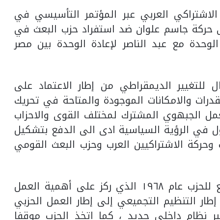
الاشتراكي العربي عبر المؤتمر التأسيسي في
 تموز ١٩٦٤ بعد عام على حركة جاسم علوان ضد استفراد حزب البعث في
لوحدة مع عبد الناصر لإعادة الوحدة بين مصر
ال للتغيير الديمقراطي من إطار الاعتماد على
قدرات والامكانات الموجودة والمتاحة في تحريك
لعمل الجبهوي المشترك لمختلف القوى والاحزاب
ول في الرؤية السياسية ادى الى الدفع بتشكيل
 وحركة الاشتراكيين العرب وحزب البعث القومي
– ‏المحطة الثالثة كانت في المؤتمر الرابع للحزب عام ١٩٦٨ الذي ركز على أهمية العمل
طار التنظيم التجميعي إلى إطار العمل الحزبي
ر نظام داخلي جديد ، كما اتخذ الحزب موقفا