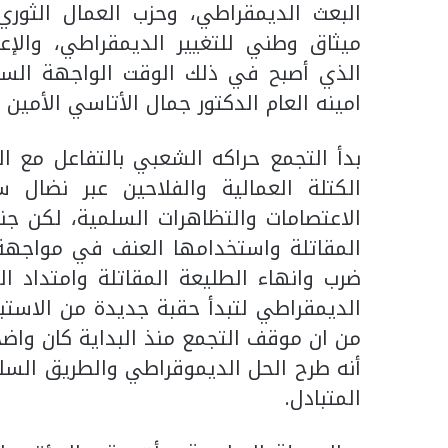
البعث الديمقراطي، وحزب العمال الثوري
ميثاق وطني للتغيير الديمقراطي، والإ
الذي أصبح في ذلك الوقت الواجهة السي
امينه العام الدكتور جمال الأتاسي الأمين ا
بدأ التجمع حراكه الشعبي بالتفاعل مع ال
الكتلة العمالية والفلاحين عبر نضال 
الاعتصامات والتظاهرات السلمية، لكن جن
المقاتلة واستخدامها العنف في مواجهة
ضرب وانهاء الطليعة المقاتلة وامتداد ال
الديمقراطي لتبدأ حقبة جديدة من الاستبد
من ان موقف التجمع منذ البداية كان واضح
أنه طرح الحل الديموقراطي والطريق السلم
المتبادل.