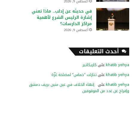
أغسطس 9, 2026
في حديثه عن إدلب.. ماذا تعني
إشارة الرئيس الشرع لأهمية
مراكز الدارسات؟
أغسطس 9, 2026
أحدث التعليقات
khatib yehya
على
كاريكاتير
khatib yehya
على
تنازلت “حماس” لمصلحة غزّة
khatib yehya
على
إنهاء الخلاف في عين منين بريف دمشق
وإفراج عن عدد من الموقوفين