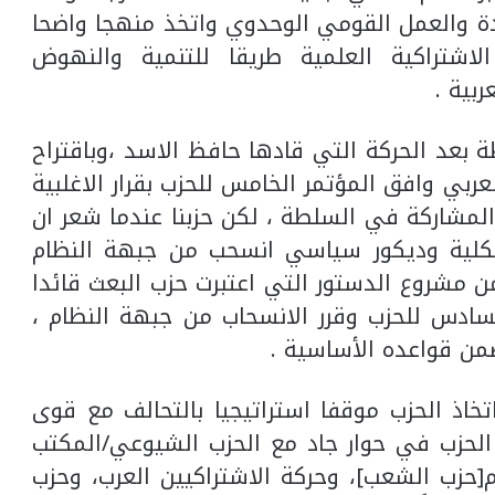
ة والعمل القومي الوحدوي واتخذ منهجا واضحا
الاشتراكية العلمية طريقا للتنمية والنهوض
بية .
ة بعد الحركة التي قادها حافظ الاسد ،وباقتراح
لعربي وافق المؤتمر الخامس للحزب بقرار الاغلبية
والمشاركة في السلطة ، لكن حزبنا عندما شعر ان
كلية وديكور سياسي انسحب من جبهة النظام
من مشروع الدستور التي اعتبرت حزب البعث قائدا
لسادس للحزب وقرر الانسحاب من جبهة النظام ،
من قواعده الأساسية .
اذ الحزب موقفا استراتيجيا بالتحالف مع قوى
الوطنية ، ففي عام ١٩٧٩ دخل الحزب في حوار جاد مع الحزب الشيوعي/المكتب
حزب الشعب]، وحركة الاشتراكيين العرب، وحزب