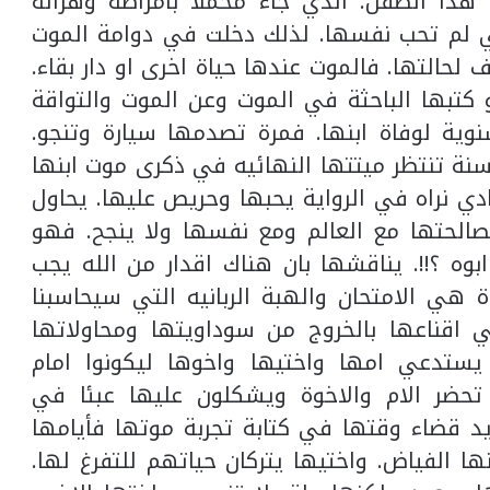
هذا الطفل. الذي جاء محملا بامراضه وهزاله
ي لم تحب نفسها. لذلك دخلت في دوامة الموت
حالتها. فالموت عندها حياة اخرى او دار بقاء.
او كتبها الباحثة في الموت وعن الموت والتواقة
ية لوفاة ابنها. فمرة تصدمها سيارة وتنجو.
نة تنتظر ميتتها النهائيه في ذكرى موت ابنها
ادي نراه في الرواية يحبها وحريص عليها. يحاول
الحتها مع العالم ومع نفسها ولا ينجح. فهو
ه ؟!!. يناقشها بان هناك اقدار من الله يجب
ة هي الامتحان والهبة الربانيه التي سيحاسبنا
ي اقناعها بالخروج من سوداويتها ومحاولاتها
ن يستدعي امها واختيها واخوها ليكونوا امام
تحضر الام والاخوة ويشكلون عليها عبئا في
يد قضاء وقتها في كتابة تجربة موتها فأيامها
ها الفياض. واختيها يتركان حياتهم للتفرغ لها.