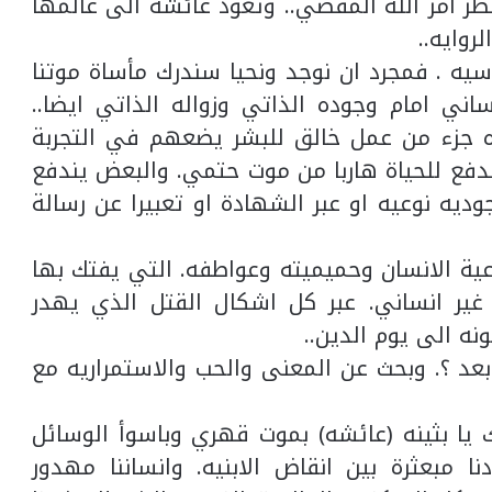
ر امر الله المقضي.. وتعود عائشة الى عالمها
روايه..
سيه . فمجرد ان نوجد ونحيا سندرك مأساة موتنا
ني امام وجوده الذاتي وزواله الذاتي ايضا..
ه جزء من عمل خالق للبشر يضعهم في التجربة
دفع للحياة هاربا من موت حتمي. والبعض يندفع
جوديه نوعيه او عبر الشهادة او تعبيرا عن رسالة
ية الانسان وحميميته وعواطفه. التي يفتك بها
 غير انساني. عبر كل اشكال القتل الذي يهدر
نه الى يوم الدين..
بعد ؟. وبحث عن المعنى والحب والاستمراريه مع
يك يا بثينه (عائشه) بموت قهري وباسوأ الوسائل
ا مبعثرة بين انقاض الابنيه. وانساننا مهدور