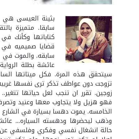
بثينة العيسى هي رو
سابقا. متميزة بالت
كتاباتها وكأنك في 
قضايا صميميه في ا
سابقه. والموت في هذ
عائشة بطلة الرواية 
سيتحقق هذه المرة. فكل ميتاتها الساب
تزوجت دون عواطف تذكر ترى نفسها غريبه 
زوجين. تقرر ان تنجب لعل حياتها تتغير..
فهو هزيل ولا يتجاوب معها وعنيد وتصرفا
الخامسه. يموت دهسا بسيارة في الشارع ال
وذهب ليحضرها ودهسته السياره… عائشه 
حالة انشغال نفسي وفكري وفلسفي عن ال