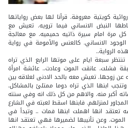
ائية كويتية معروفة. قرأنا لها بعض رواياتها
قاطها النبض الانساني فيما ترويه. تعيش مع
كل مرة امام سيرة ذاتيه حميميه. مع معالجة
لوجود الانساني. كالعنس والأمومة في رواية
ه الرواية..
تنتظر سبعة ايام على موتها الرابع الذي تراه
قة فشلت. عانقت الموت وعادت.. عائشة امرأة
عن زوجها. تعيش معه بالحد الادنى لعلاقه بين
 وتنجب ابنها الذي تراه دوما ممتلئ بالمشاكل.
ته أكبر منه. والاهم من كل ذلك انه وفي سنته
مجاور لمنزلهم. فابنها اسقط لعبته في الشارع
تعتقد انها اهملت ابنها فمات .. وتبدأ في
موت. وعن تأنيبها لضميرها فهي تعتقد انها