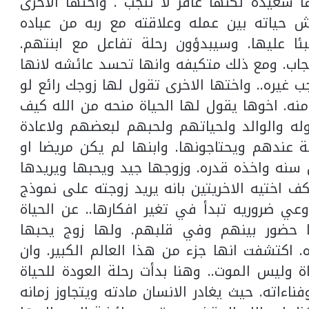
 سعيده لكنها عاقر لا تنجب . واختها الاخرى
 حياته بين عمله وعلاقته مع ربه من عباده
ئا عليها. وسيبدؤون رحلة تفاعل مع ابنتهم.
نجاب. ومع ذلك متكيفه وانها تحسد عائشه لانها
 غيره.. واختها الاخرى تقول لها زوجك رائع لو
نه. اخوها يقول لها الحياة منحه من الله كيف
وله والوالد ولحياتهم ولحبهم لبعضهم ولاعادة
 عندهم ويحتاجونها. وابنها لم يكن مريضا او
من سنه واخذه قدره. وزوجها جيد ويحبها ويريدها
ف اختيه الاخريتين بانه يريد زوجته على نموذج
ي ضروريه تبدأ في تغير افكارها.. عن الحياة
ها حضور بينهم وفي قلبهم. ولها زوج يحبها
ه. اكتشفت انها جزء من هذا العالم الكبير. وان
 وليس الموت.. وهنا بدأت رحلة العودة للحياة
اءاته. حيث يغادر الانسان مادته ويتجاوز زمانه