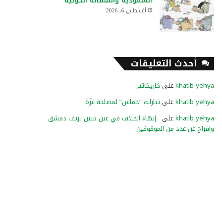
السعودية والمسألة الحوثية
أغسطس 6, 2026
أحدث التعليقات
khatib yehya
على
كاريكاتير
khatib yehya
على
تنازلت “حماس” لمصلحة غزّة
khatib yehya
على
إنهاء الخلاف في عين منين بريف دمشق
وإفراج عن عدد من الموقوفين