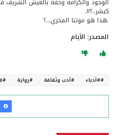
الوجود والكرامة وحقه بالعيش الشريف في
كبشر..؟!!.
.هذا هو موتنا المخزي…؟
المصدر: الأيام
#أدباء
أدب وثقافة
رواية
ق