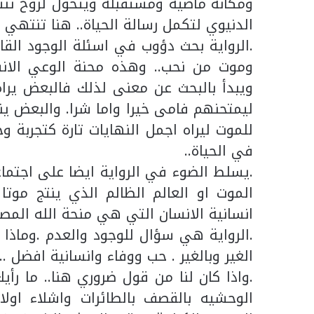
ومكانه ماضيه ومستقبله ويتحول لروح تنتظ
الدنيوي لتكمل رسالة الحياة.. هنا تنتهي ال
.الرواية بحث دؤوب في اسئلة الوجود القا
وموت من نحب.. وهذه محنة الوعي الانسا
ويبدأ بالبحث عن معنى لذلك فالبعض يرا
ليمتحنهم فامى خيرا واما شرا. والبعض ين
للموت ليراه اجمل النهايات تارة كتجربة و
في الحياة..
.يسلط الضوء في الرواية ايضا على اجتماع
الموت او العالم الظالم الذي ينتج موتا
انسانية الانسان التي هي منحة الله المصو
.الرواية هي سؤال للوجود والعدم .وماذا 
الغير وبالغير . حب ووفاء وانسانية افضل ..
.واذا كان لنا من قول ضروري هنا.. ما رأ
الوحشيه بالقصف بالطائرات واشلاء اولادن