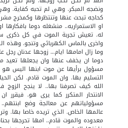
اصلا لم تكن تحب زوجها. ولم تكن تريد 
ونضجه المبكر. وهي لم تحبه كفاية. وه
كحاجه تبحث عنها وتنتظرها وكمخرج مشرف ل
او الاستمراريه.. منشغله دوما بافكارها 
له. تعيش تجربة الموت في كل ذكرى سنو
واخرى بالماس الكهربائي وتنجو. وهذه الس
وما زال امامها ايام… زوجها عدنان رجل ع
دوما ان يخفف عنها وان يجعلها تعيد مص
مسؤول برأيها عن موت ابنها اليس هو ابو
التسليم بها. وان الموت قادم. لكن الحيا
الله كيف تصرفنا بها.. لا ينجح الزوج ف
الانتحار المتكرر كما يرى هو. فيقرر ا
مسؤولياتهم عن معالجة وضع ابنتهم.. 
عالمها الخاص. الذي تريده خاصا بها. وتر
معدوده والموت قادم.. امها تحرجها بحنان