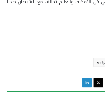
 كل الامكنه. والعالم تحالف مع الشيطان ضدنا
راءة
فيسبوك
‫X
لينكدإن