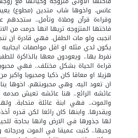
فاختها الاولى متزوجه وحياتها مع زوجها
عانس. واخوها شاب متدين (مطوع) يعيش
وقراءة قرآن وصلاة وتأمل.. ستجدهم عب
فاختها المتزوجه تريها انها حرمت من الا
انجبت ولو مات الطفل. فهي قادرة ان تنجب
يكون لدي مثله او اقل مواصفات ايجابيه م
نفرط بها.. ويعودون معها بالذاكرة للطف
قراءة الحياة بشكل مختلف.. فهي محبوبة
هزيلا او معاقا كان ذكيا ومحبوبا واكبر 
ان تعود اليه. وهي محبوبتهم. اخوها يناك
عائشه الرائع.. هنا عائشه تعيش صدمه وع
والموت.. فهي ابنة عائلة متحابة. ول
ويقدرها. وابنها كان رائعا لكن قدره أخذ
لها جذورها في الارض وانها بحاجة للحياة
وحبها.. كتبت عميقا في الموت ودرجاته وفن