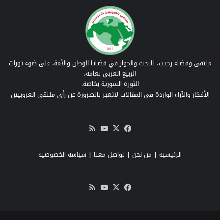
ملتقى وفضاء رحيب، للبحث والحوار في قضايا الوطن والأمة، على ضوء ثورات
الربيع العربي بعامة،
الثورة السورية بخاصة.
الأفكار والآراء الواردة في المقالات لاتعبر بالضرورة عن رأي ملتقى العروبيين
‫X
فيسبوك
‫YouTube
ملخص
الموقع
RSS
الرئيسية
|
من نحن
|
تواصل معنا
| سياسة الخصوصية
‫X
فيسبوك
‫YouTube
ملخص
الموقع
RSS