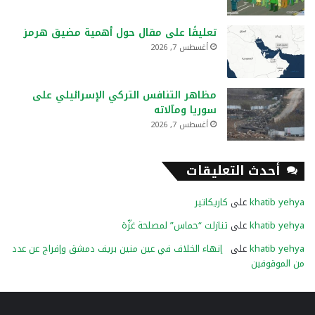
تعليقًا على مقال حول أهمية مضيق هرمز
أغسطس 7, 2026
مظاهر التنافس التركي الإسرائيلي على
سوريا ومآلاته
أغسطس 7, 2026
أحدث التعليقات
khatib yehya
على
كاريكاتير
khatib yehya
على
تنازلت “حماس” لمصلحة غزّة
khatib yehya
على
إنهاء الخلاف في عين منين بريف دمشق وإفراج عن عدد
من الموقوفين