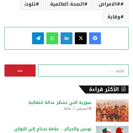
#الامراض
الصحة العالمية
تلوث
وقاية
فيسبوك
‫X
لينكدإن
واتساب
تيلقرام
ا
ل
ب
ح
الأكثر قراءة
ث
ع
سورية التي تنتظر عدالة انتقالية
ن
أغسطس 7, 2026
:
تونس والجزائر… علاقة تحتاج إلى التوازن