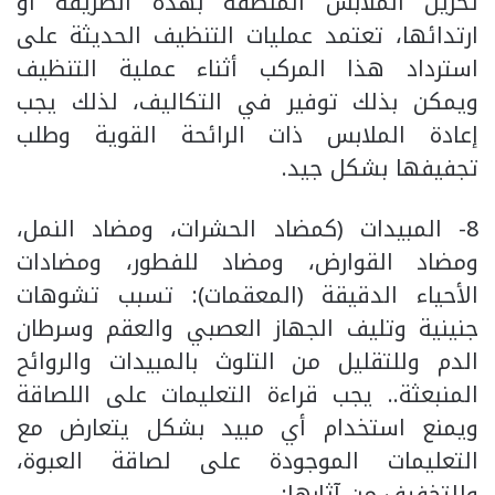
تخزين الملابس المنظفة بهذه الطريقة أو
ارتدائها، تعتمد عمليات التنظيف الحديثة على
استرداد هذا المركب أثناء عملية التنظيف
ويمكن بذلك توفير في التكاليف، لذلك يجب
إعادة الملابس ذات الرائحة القوية وطلب
تجفيفها بشكل جيد.
8- المبيدات (كمضاد الحشرات، ومضاد النمل،
ومضاد القوارض، ومضاد للفطور، ومضادات
الأحياء الدقيقة (المعقمات): تسبب تشوهات
جنينية وتليف الجهاز العصبي والعقم وسرطان
الدم وللتقليل من التلوث بالمبيدات والروائح
المنبعثة.. يجب قراءة التعليمات على اللصاقة
ويمنع استخدام أي مبيد بشكل يتعارض مع
التعليمات الموجودة على لصاقة العبوة،
وللتخفيف من آثارها: