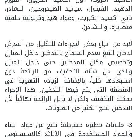
ألدهيد، الفينول، سيانيد الهيدروجين، النشادر،
ثاني أكسيد الكبريت، ومواد هيدروكربونية حلقية
متطايرة، والنشادر).
لابد من اتباع بعض الإجراءات للتقليل من التعرض
لدخان التبغ بعدم السماح بالتدخين داخل المنازل
وتخصيص مكان للمدخنين حتى داخل المنزل
والذي من شأنه التخفيف من الرائحة دون
استبعادها كلياً، بالإضافة لزيادة التهوية في
المنطقة التي يتم فيها التدخين.. هذا الإجراء
يمكنه التخفيف ولكن لا يزيل الرائحة نهائياً لأن
التدخين ينتج الكثير من الملوثات.
3- ملوثات خطيرة مسرطنة تنتج عن مواد البناء
والمواد المستخدمة في الأثاث: كالاسبستوس