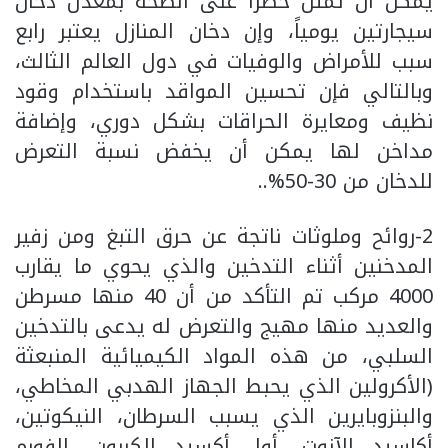
يمكن أن تمثل خطراً على الصحة بمعدل دخان
سيجارتين يومياً، وإن دخان المنازل يعتبر رابع
سبب للأمراض والوفيات في دول العالم الثالث،
وبالتالي فإن تحسين المواقد باستخدام وقود
نظيف ومعايرة الحراقات بشكل دوري، وإضافة
مداخن لها يمكن أن يخفض نسبة التعرض
للدخان من 30-50%..
2-روائح وملوثات ناتجة عن حرق التبغ ومن زفير
المدخنين أثناء التدخين والذي يحوي ما يقارب
4000 مركب تم التأكد من أن 40 منها مسرطن
والعديد منها مهيج والتعرض له يدعى بالتدخين
السلبي، من هذه المواد الكيميائية المنبعثة
(الأكرولين الذي يحبط الجهاز الهدبي المخاطي،
والبنزوبايرين الذي يسبب السرطان، النيكوتين،
أكاسيد الآزوت، أول أكسيد الكربون، الفورم