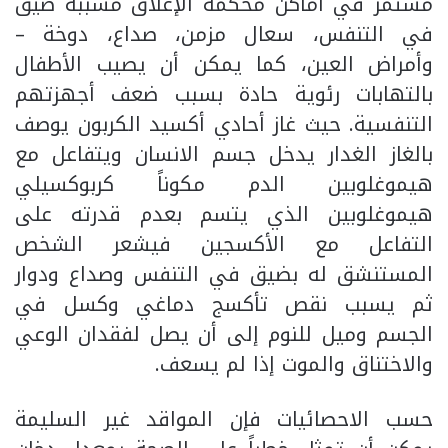
مستمر في أماكن محكمة الإغلاق مسببة ضيق
في التنفس، سعال مزمن، صداع، دوخة –
وأمراض العين، كما يمكن أن يصيب الأطفال
بالتهابات رئوية حادة بسبب ضعف أجهزتهم
التنفسية. حيث غاز أحادي أكسيد الكربون يوصف
بالغاز الغدار يدخل جسم الانسان ويتفاعل مع
هيموغلوبين الدم مكوناً كربوكسيلي
هيموغلوبين الذي يتسم بعدم قدرته على
التفاعل مع الأكسجين فيشعر الشخص
المستنشق له بضيق في التنفس وصداع ودوار
ثم يسبب نقص تأكسج دماغي وكسل في
الجسم وميل للنوم إلى أن يصل لفقدان الوعي
والاختناق والموت إذا لم يسعف.
حسب الاحصائيات فإن المواقد غير السليمة