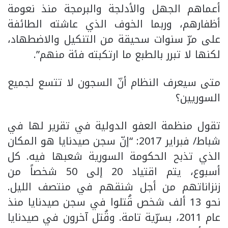
أعماهم الجهل والأدلجة والبرمجة منذ نعومة
أظفارهم، وربما الخوف الذي عاشته الطائفة
على مرّ سنوات سحيقة من التنكيل والاضطهاد،
لكنها لا تبرر بالطبع ما ارتكبته فئة منهم”.
متى سيعرف النظام أنّ السجون لا تتسع لجميع
السوريين؟
تقول منظمة العفو الدولية في تقرير لها في
شباط/ فبراير 2017: “إنّ سجن صيدنايا هو المكان
الذي تذبح الحكومة السورية شعبها فيه. كل
أسبوع، يتم اقتياد 20 إلى 50 شخصاً من
زنزاناتهم من أجل شنقهم في منتصف الليل.
نحو 13 ألف شخص قُتلوا في سجن صيدنايا منذ
عام 2011، بسرّية تامة. وقُتل آخرون في صيدنايا