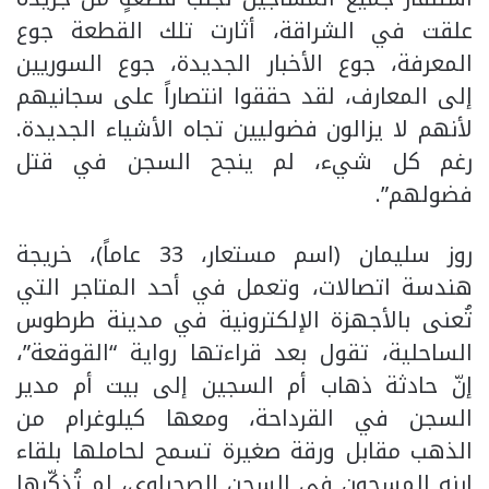
علقت في الشراقة، أثارت تلك القطعة جوع
المعرفة، جوع الأخبار الجديدة، جوع السوريين
إلى المعارف، لقد حققوا انتصاراً على سجانيهم
لأنهم لا يزالون فضوليين تجاه الأشياء الجديدة.
رغم كل شيء، لم ينجح السجن في قتل
فضولهم”.
روز سليمان (اسم مستعار، 33 عاماً)، خريجة
هندسة اتصالات، وتعمل في أحد المتاجر التي
تُعنى بالأجهزة الإلكترونية في مدينة طرطوس
الساحلية، تقول بعد قراءتها رواية “القوقعة”،
إنّ حادثة ذهاب أم السجين إلى بيت أم مدير
السجن في القرداحة، ومعها كيلوغرام من
الذهب مقابل ورقة صغيرة تسمح لحاملها بلقاء
ابنه المسجون في السجن الصحراوي، لم تُذكّرها