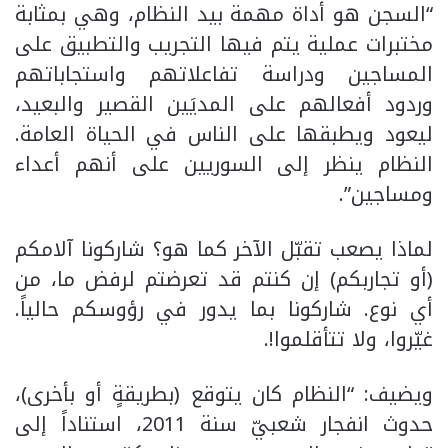
“السجن هو أداة مهمة بيد النظام، وهي بمثابة
مختبرات عملية يتم فيها التجريب والتطبيق على
المساجين ودراسة تفاعلاتهم واستجاباتهم
وردود أفعالهم على المديَين القصير والبعيد،
ليعود ويطبقها على الناس في الحياة العامة.
النظام ينظر إلى السوريين على أنهم أعداء
ومساجين”.
لماذا يصعب تقبّل الآخر كما هو؟ شاركونا آلامكم
(أو تجاربكم) إن كنتم قد تعرضتم لرفض ما، من
أي نوع. شاركونا بما يدور في رؤوسكم حالياً.
غيّروا، ولا تتأقلموا!.
ويضيف: “النظام كان يتوقع (بطريقةٍ أو بأخرى)،
حدوث انفجار شعبيّ سنة 2011، استناداً إلى