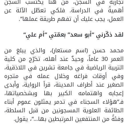
تجاربه في السجن، من هنا يكتسب السجن
أهميةً في الدراسة. فلكي تعطّل الآلة عن
العمل، يجب عليك أن تفهم طريقة عملها”.
لقد ذكّرني “أبو سعد” بعمّتي “أم علي
“
محمد حسن (اسم مستعار)، والذي يبلغ من
العمر 30 عاماً، وحيدٌ عند أهله، تخرّج من كلية
التربية الرياضية في جامعة تشرين في اللاذقية،
وفي أوقات فراغه وخلال عمله في متجره
الصغير عند أطراف المدينة، قرأ الرواية، وأبدى
إعجابه واهتمامه الكبير بها وبشخصياتها،
فـ”هؤلاء السجناء في تدمر يمثلون عموم أبناء
الطائفة العلوية المسجونين من قبل السلطة،
وفئةً من المنتفعين المرتبطين بها…”، يقول.