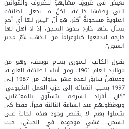
تعيش في ظروفٍ مشابهةٍ للظروف والقوانين
التي وصفها خليفة، لكنّ ما يجعل الطائفة
العلوية مسجونةً أكثر، هو أنّ “ليس لها أي أحدٍ
يسأل عنها خارج حدود السجن، إذ لا أهل لها
خارجه ليدفعوا كيلوغراماً من الذهب لأمّ مدير
السجن”.
يقول الكاتب السوري بسام يوسف، وهو من
مواليد العام 1961، ومن أبناء الطائفة العلوية،
ومعتقلٌ سابق لمدة عشر سنوات من 1987 إلى
1997 بسبب انتمائه إلى حزب العمل الشيوعي:
“كان أفراد الشرطة يتسلّون بالمعتقلين،
ويوقظونهم عند الساعة الثالثة فجراً، فقط كي
يتسلوا بهم. لا يقتصر وجود هذه الحالة على
السجن، فهي موجودة في الجيش، حيث