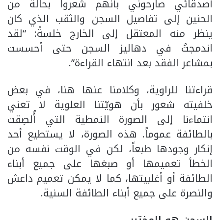
أصدقائي صارحوني بأنهم شعروا بحالة من
الحنين إلى تفاصيل السجن والثقب الذي كان
ينظر منه المعتقل إلى الخارج خلسةً: “لقد
اندمجتُ في دهاليز السجن حتى أحسست
بمشاعر الفقد بعد انتهاء القراءة”.
قراءتنا للراوية، وكلامنا عنها هنا، في بعض
خلفيته شعور بأن هويّتنا العلوية لا تعني
انتماءنا إلى الصورة النمطية التي أُلصِقت
بالطائفة عموماً. هذه الصورة، لا يستطيع أحد
إنكار وجودها طبعاً، لكن في الوقت نفسه من
الخطأ تعميمها أو صبغها على جميع أبناء
الطائفة أو أغلبيتها، كما لا يمكن تعميم داعش
والنصرة على جميع أبناء الطائفة السنية.
السجن هو المختبر