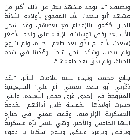
ويضيف: “لا يوجد مشهدٌ يعبّر عن ذلك أكثر من
مشهد ‘أبو سعد’، الأب المفجوع بأولاده الثلاثة
الذين حُكموا بالإعدام مع بعضهم، وقد سُجن
الأب بعد رفض توسلاته للإبقاء على ولده الأصغر
(سعد)، لأنه لم يذُق بعد طعم الحياة، ولم يتزوج
ولم ينجب، وهكذا نحن سُجنّا وعُذّبنا في هذه
الحياة، ولم نذُق بعد طعمها”.
يتابع محمد، وتبدو عليه علامات التأثّر: “لقد
ذكّرني أبو سعد بعمتي ‘أم علي’ السبعينية
المتزوجة في إحدى قرى حمص البعيدة، والتي
خسرت أولادها الخمسة خلال أدائهم الخدمة
العسكرية الإلزامية. وقفت عمتي في جنازة
ابنها الخامس والأخير، وهي تلبس بزّةً عسكريةً
وترقص وتزغرد وتبكي وتنوح ‘سكابا يا دموع