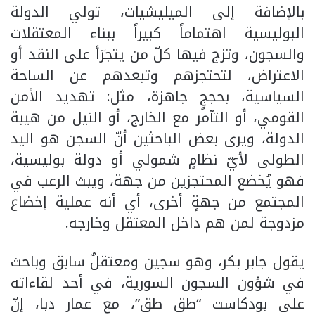
بالإضافة إلى الميليشيات، تولي الدولة
البوليسية اهتماماً كبيراً ببناء المعتقلات
والسجون، وتزج فيها كلّ من يتجرّأ على النقد أو
الاعتراض، لتحتجزهم وتبعدهم عن الساحة
السياسية، بحججٍ جاهزة، مثل: تهديد الأمن
القومي، أو التآمر مع الخارج، أو النيل من هيبة
الدولة، ويرى بعض الباحثين أنّ السجن هو اليد
الطولى لأيّ نظامٍ شمولي أو دولة بوليسية،
فهو يُخضع المحتجزين من جهة، ويبث الرعب في
المجتمع من جهةٍ أخرى، أي أنه عملية إخضاع
مزدوجة لمن هم داخل المعتقل وخارجه.
يقول جابر بكر، وهو سجين ومعتقلٌ سابق وباحث
في شؤون السجون السورية، في أحد لقاءاته
على بودكاست “طق طق”، مع عمار دبا، إنّ