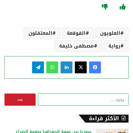
العلويون
القوقعة
المعتقلون
رواية
مصطفى خليفة
فيسبوك
‫X
لينكدإن
واتساب
تيلقرام
ا
ل
ب
ح
الأكثر قراءة
ث
ع
سوريا بين نعمة الجغرافيا ونقمة الصراع