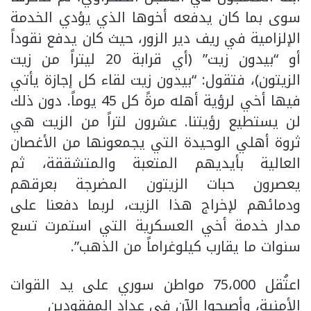
سوى بما كان يدفعه أخوها الذي يؤدي الخدمة
الإلزامية في ريف دير الزور، حيث كان يدفع نقوداً
أو “بيدون زيت” (أي قرابة 20 ليتراً من زيت
الزيتون)، فتقول: “بيدون زيت لقاء كل إجازة يأتي
فيها أخي لرؤية أهله مرةً كل 45 يوماً. دون ذلك
لن يستطيع رؤيتنا. عشرون لتراً من الزيت هي
ثروة أهلي الوحيدة التي يجمعونها من الأغصان
العالية بأيديهم المتعبة والمتشققة، ثم
يعصرون حبات الزيتون المضرجة بعرقهم
ودمائهم لإخراج هذا الزيت، لربما دفعنا على
مدار خدمة أخي العسكرية التي استمرت تسع
سنوات ما يقارب كيلوغراماً من الذهب”.
اعتُقل 75،000 مواطن سوري على يد القوات
الأمنية، وأصبحوا الآن في عداد المفقودين