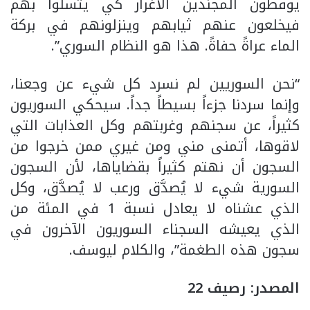
يوقظون المجنّدين الأغرار كي يتسلّوا بهم
فيخلعون عنهم ثيابهم وينزلونهم في بركة
الماء عراةً حفاةً. هذا هو النظام السوري”.
“نحن السوريين لم نسرد كل شيء عن وجعنا،
وإنما سردنا جزءاً بسيطاً جداً. سيحكي السوريون
كثيراً، عن سجنهم وغربتهم وكل العذابات التي
لاقوها، أتمنى مني ومن غيري ممن خرجوا من
السجون أن نهتم كثيراً بقضاياها، لأن السجون
السورية شيء لا يُصدَّق ورعب لا يُصدَّق، وكل
الذي عشناه لا يعادل نسبة 1 في المئة من
الذي يعيشه السجناء السوريون الآخرون في
سجون هذه الطغمة”، والكلام ليوسف.
المصدر: رصيف 22