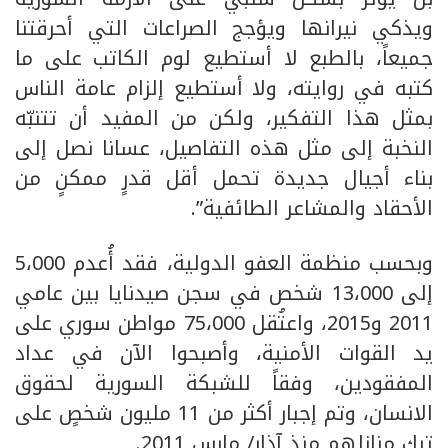
ويذكي نيرانها ويؤجج الصراعات التي أحرقتنا
جميعاً، بالطبع لا أستطيع لوم الكاتب على ما
كتبه في روايته، ولا أستطيع إلزام عامة الناس
بمثل هذا التفكير، ولكن من المفيد أن تتنبّه
النخبة إلى مثل هذه التفاصيل، عسانا نصل إلى
بناء أجيال جديدة تحمل أقل قدرٍ ممكنٍ من
الأحقاد والمشاعر الطائفية”.
وبحسب منظمة العفو الدولية، فقد أُعدم 5،000
إلى 13،000 شخص في سجن صيدنايا بين عامي
2011 و2015، واعتُقل 75،000 مواطن سوري على
يد القوات الأمنية، وأصبحوا الآن في عداد
المفقودين، وفقاً للشبكة السورية لحقوق
الانسان، وتم إجبار أكثر من 11 مليون شخصٍ على
ترك منازلهم منذ آذار/ مارس 2011.