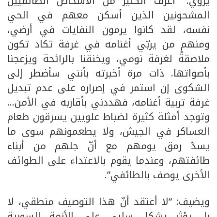
يروي: “أعرف الكثير من الأشخاص الطائفيين
المشحونين الذين أسكن معهم في الحي
نفسه، لقد كانوا يرمون النفايات في أرضي،
ومنهم من يربّي أغنامه في غرفة تكاد تكون
ملاصقةً لغرفة نومي، ويخنقنا بالرائحة ويزعجنا
بأصواتها. ذات مرة أخبرته بأنني سأضطر إلى
الشكوى إن استمر في إصراره على عدم تبديل
غرفة تربية أغنامه، فهددني بأقاربه في الأمن…
وتوجد أمثلة كثيرة لضباط علويين يسرقون طعام
العساكر في الجيش، ولا يطعمونهم سوى ما
يسدّ رمق يومهم مع أنّ جلهم من أبناء
طائفتهم، وعندما يقوم بالاعتداء على الطوائف
الأخرى يوصف بالطائفي”.
ويضيف: “لا أعتقد أنّ هذا التوصيف منطقي، لا
بل يؤثر بشكل سلبي على الأزمة السورية