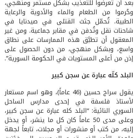
بعد أن تعرضوا للتعذيب بشكل مستمر ومنهجي،
وحُرموا من الطعام والماء والأدوية والرعاية
الطبية. تُحمّل جثث القتلى في صيدنايا في
شاحنات نقل وتُدفن في مقابر جماعية. ومن غير
المعقول أن تطبَّق هذه الممارسات على نطاق
واسع، وبشكل منهجي، من دون الحصول على
إذن من أعلى المستويات في الحكومة السورية”.
البلد كلّه عبارة عن سجن كبير
يقول سراج حسين (46 عاماً)، وهو اسم مستعار
لأستاذ فلسفة في إحدى مدارس الساحل
السوري النائية: “البلد كله عبارة عن سجن كبير،
وعلى مدى 50 عاماً كان كل ما ينشر، أو يدخل
إليه، من كتب أو منشورات أو مجلات، تابعاً لجهة