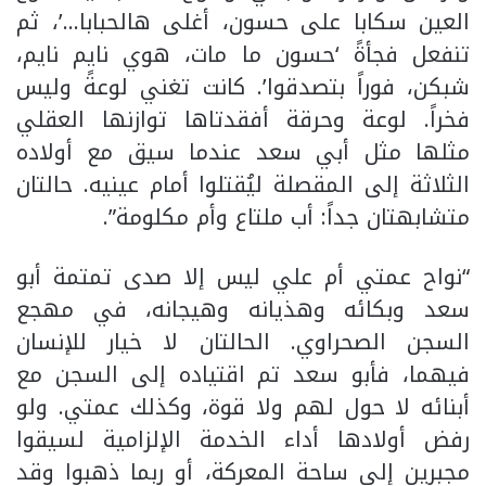
العين سكابا على حسون، أغلى هالحبابا…’، ثم
تنفعل فجأةً ‘حسون ما مات، هوي نايم نايم،
شبكن، فوراً بتصدقوا’. كانت تغني لوعةً وليس
فخراً. لوعة وحرقة أفقدتاها توازنها العقلي
مثلها مثل أبي سعد عندما سيق مع أولاده
الثلاثة إلى المقصلة ليُقتلوا أمام عينيه. حالتان
متشابهتان جداً: أب ملتاع وأم مكلومة”.
“نواح عمتي أم علي ليس إلا صدى تمتمة أبو
سعد وبكائه وهذيانه وهيجانه، في مهجع
السجن الصحراوي. الحالتان لا خيار للإنسان
فيهما، فأبو سعد تم اقتياده إلى السجن مع
أبنائه لا حول لهم ولا قوة، وكذلك عمتي. ولو
رفض أولادها أداء الخدمة الإلزامية لسيقوا
مجبرين إلى ساحة المعركة، أو ربما ذهبوا وقد