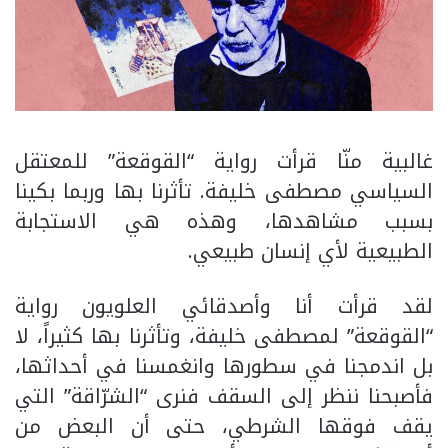
غالبية منّا قرأت رواية “القوقعة” للمعتقل
السياسي مصطفى خليفة. تأثرنا بها وربما بكينا
بسبب مشاهدها، وهذه هي الاستجابة
الطبيعية لأي إنسان طبيعي.
لقد قرأت أنا وأصدقائي العلويون رواية
“القوقعة” لمصطفى خليفة، وتأثرنا بها كثيراً، لا
بل اندمجنا في سطورها وانغمسنا في أحداثها،
فأصبحنا ننظر إلى السقف فنرى “الشرّاقة” التي
يقف فوقها الشرطي، حتى أن البعض من