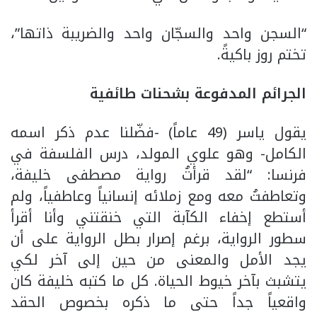
“السجن واحد والسجّان واحد والضريبة ذاتها”،
تختم روز باكيةً.
الجرائم المدفوعة بشحنات طائفية
يقول ياسر (49 عاماً) -فضّلنا عدم ذكر اسمه
الكامل- وهو علوي المولد، درس الفلسفة في
فرنسا: “لقد قرأتُ رواية مصطفى خليفة،
وتعاطفتُ معه ومع زملائه إنسانياً وعاطفياً، ولم
أستطع إخفاء الكآبة التي خنقتني وأنا أقرأ
سطور الرواية، برغم إصرار بطل الرواية على أن
يجد الأمل والمعنى من حين إلى آخر لكي
يتشبث بآخر خيوط الحياة. كل ما كتبه خليفة كان
واقعياً جداً حتى ما ذكره بخصوص الحقد