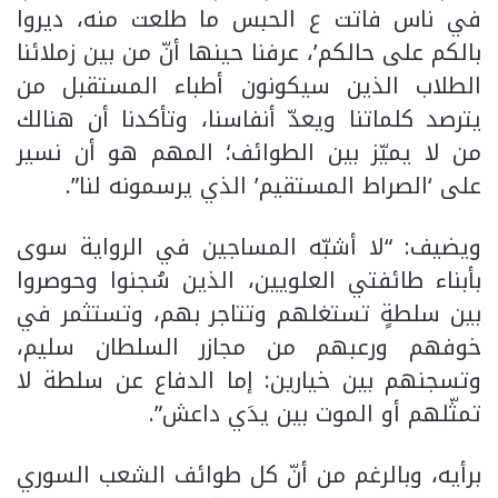
في ناس فاتت ع الحبس ما طلعت منه، ديروا
بالكم على حالكم’، عرفنا حينها أنّ من بين زملائنا
الطلاب الذين سيكونون أطباء المستقبل من
يترصد كلماتنا ويعدّ أنفاسنا، وتأكدنا أن هنالك
من لا يميّز بين الطوائف؛ المهم هو أن نسير
على ‘الصراط المستقيم’ الذي يرسمونه لنا”.
ويضيف: “لا أشبّه المساجين في الرواية سوى
بأبناء طائفتي العلويين، الذين سُجنوا وحوصروا
بين سلطةٍ تستغلهم وتتاجر بهم، وتستثمر في
خوفهم ورعبهم من مجازر السلطان سليم،
وتسجنهم بين خيارين: إما الدفاع عن سلطة لا
تمثّلهم أو الموت بين يدَي داعش”.
برأيه، وبالرغم من أنّ كل طوائف الشعب السوري