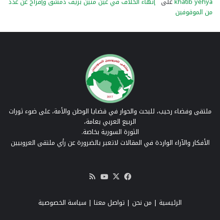
khatib yehya
على
إنهاء الخلاف في عين منين بريف دمشق وإفراج عن عدد
من الموقوفين
ملتقى وفضاء رحيب، للبحث والحوار في قضايا الوطن والأمة، على ضوء ثورات
الربيع العربي بعامة،
الثورة السورية بخاصة.
الأفكار والآراء الواردة في المقالات لاتعبر بالضرورة عن رأي ملتقى العروبيين
‫X
فيسبوك
‫YouTube
ملخص
الموقع
RSS
الرئيسية
|
من نحن
|
تواصل معنا
| سياسة الخصوصية