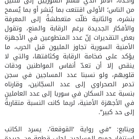
واحدة، الأمر الذي قسم السوريين إلى فئتين
من الناس؛ الأولى اقتنعت بما يُنشر أو بما يُسمح
بنشره، والثانية ظلّت متعطشةً إلى المعرفة
والأفكار الجديدة برغم الرقابة والمنع، وتقول
بعض التقديرات إنّ عدد المتطوعين في الأجهزة
الأمنية السورية تجاوز المليون قبل الحرب، ما
يؤكد على ضخامة الرقابة وكثافتها، والتي لا
ينقص إلا أن تعدّ أنفاس المواطنين ودقات
قلوبهم، ولو نسبنا عدد المساجين في سجن
تدمر الصحراوي إلى عدد السجّانين، وقارناه
بنسبة عدد السكان في سوريا إلى عدد العاملين
في الأجهزة الأمنية، لربما كانت النسبة متقاربةً
إلى حد كبير”.
ويتابع: “في رواية ‘القوقعة’، يسرد الكاتب
استنفار جميع المساجين لجلب قطعةٍ من جريدة